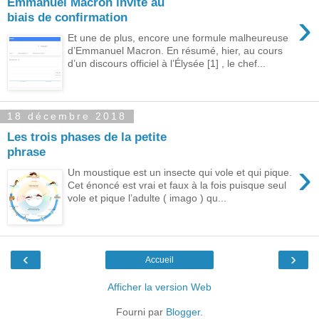
Emmanuel Macron invite au
›
biais de confirmation
Et une de plus, encore une formule malheureuse
d’Emmanuel Macron. En résumé, hier, au cours
d’un discours officiel à l’Élysée [1] , le chef...
18 décembre 2018
Les trois phases de la petite
phrase
›
Un moustique est un insecte qui vole et qui pique.
Cet énoncé est vrai et faux à la fois puisque seul
vole et pique l’adulte ( imago ) qu...
‹
›
Accueil
Afficher la version Web
Fourni par
Blogger
.