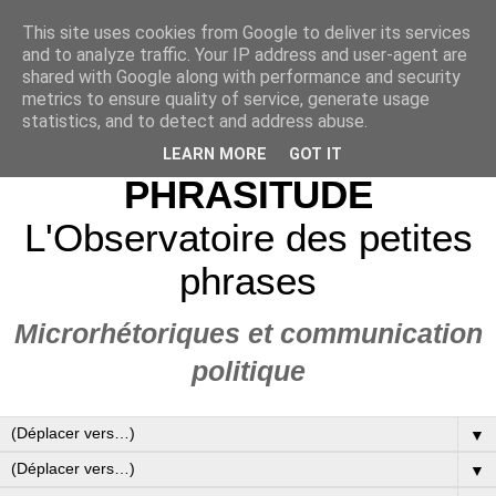
This site uses cookies from Google to deliver its services
and to analyze traffic. Your IP address and user-agent are
shared with Google along with performance and security
metrics to ensure quality of service, generate usage
statistics, and to detect and address abuse.
LEARN MORE
GOT IT
PHRASITUDE
L'Observatoire des petites
phrases
Microrhétoriques et communication
politique
▼
▼