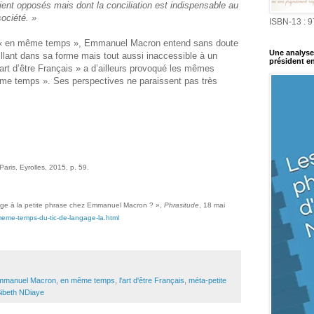
ient opposés mais dont la conciliation est indispensable au
ociété. »
ISBN-13 : 
ser « en même temps », Emmanuel Macron entend sans doute
Une analyse 
llant dans sa forme mais tout aussi inaccessible à un
président en
art d’être Français » a d’ailleurs provoqué les mêmes
me temps ». Ses perspectives ne paraissent pas très
 Paris, Eyrolles, 2015, p. 59.
gage à la petite phrase chez Emmanuel Macron ? »,
Phrasitude
, 18 mai
meme-temps-du-tic-de-langage-la.html
mmanuel Macron
,
en même temps
,
l'art d'être Français
,
méta-petite
ibeth NDiaye