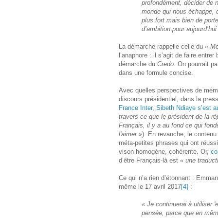
profondément, décider de 
monde qui nous échappe, de
plus fort mais bien de porte
d’ambition pour aujourd’hui
La démarche rappelle celle du
« Mo
l’anaphore : il s’agit de faire ent
démarche du
Credo
. On pourrait p
dans une formule concise.
Avec quelles perspectives de mémori
discours présidentiel, dans la pre
France Inter, Sibeth Ndiaye s’est a
travers ce que le président de la r
Français, il y a au fond ce qui fond
l'aimer »
). En revanche, le contenu
méta-petites phrases qui ont réussi
vison homogène, cohérente. Or,
co
d’être Français-là est
« une traduct
Ce qui n’a rien d’étonnant : Emmanue
même le 17 avril 2017
[4]
:
« Je continuerai à utilis
pensée, parce que en même