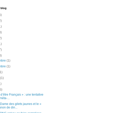
 blog
6)
2)
1)
3)
2)
1)
7)
3)
mbre
(1)
mbre
(1)
(1)
t
(1)
1)
5)
t d’être Français » : une tentative
méta-...
Dame des gilets jaunes et le «
non de din...