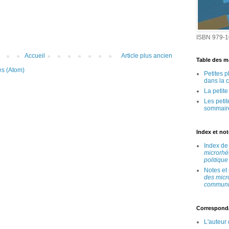
ISBN 979-1
Accueil
Article plus ancien
Table des ma
es (Atom)
Petites 
dans la 
La petit
Les peti
sommair
Index et no
Index d
microrhé
politique
Notes et
des micr
communic
Correspond
L'auteur