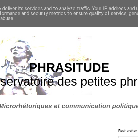
deliver its services and to analyze traffic. Your IP address and
formance and security metrics to ensure quality of service, ge
 abuse.
PHRASITUDE
servatoire des petites ph
Microrhétoriques et communication politiqu
Rechercher 