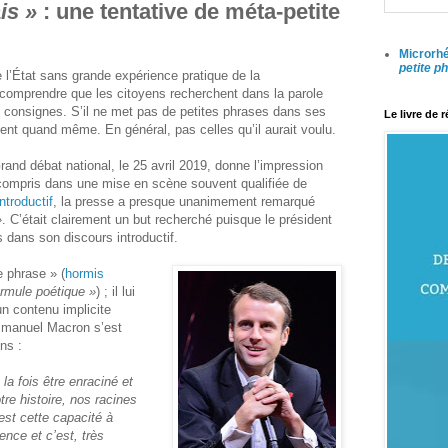
is »
: une tentative de méta-petite
Microrhé
petite p
’État sans grande expérience pratique de la
 comprendre que les citoyens recherchent dans la parole
s consignes. S’il ne met pas de petites phrases dans ses
Le livre de 
vent quand même. En général, pas celles qu’il aurait voulu.
and débat national, le 25 avril 2019, donne l’impression
y compris dans une mise en scène souvent qualifiée de
ntroductif
, la presse a presque unanimement remarqué
»
. C’était clairement un but recherché puisque le président
s dans son discours introductif.
e phrase » (
hormis
ormule poétique »
) ; il lui
un contenu implicite
mmanuel Macron s’est
ns :
 la fois être enraciné et
tre histoire, nos racines
est cette capacité à
nce et c’est, très