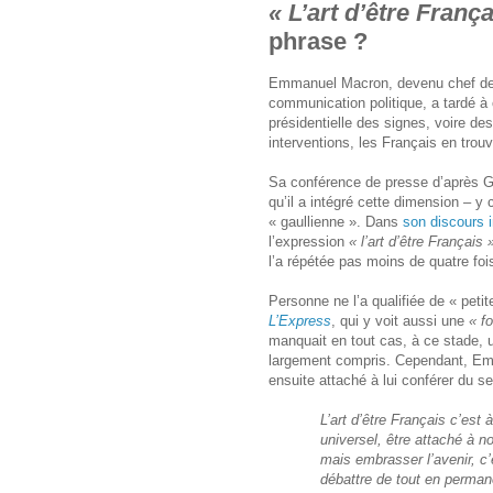
« L’art d’être França
phrase ?
Emmanuel Macron, devenu chef de l
communication politique, a tardé à
présidentielle des signes, voire de
interventions, les Français en trou
Sa conférence de presse d’après Gr
qu’il a intégré cette dimension – 
« gaullienne ». Dans
son discours i
l’expression
« l’art d’être Français 
l’a répétée pas moins de quatre foi
Personne ne l’a qualifiée de « petit
L’Express
, qui y voit aussi une
« f
manquait en tout cas, à ce stade, 
largement compris. Cependant, E
ensuite attaché à lui conférer du se
L’art d’être Français c’est à
universel, être attaché à no
mais embrasser l’avenir, c’
débattre de tout en permane