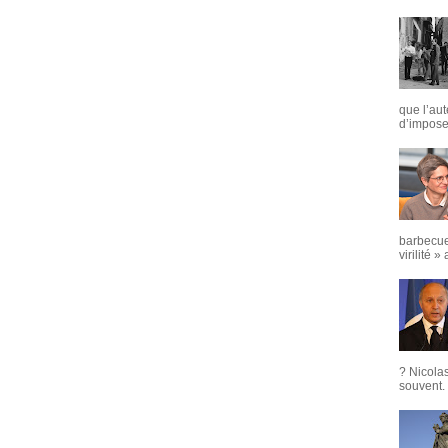
que l’aut
d’imposer
barbecue
virilité »
? Nicola
souvent. 