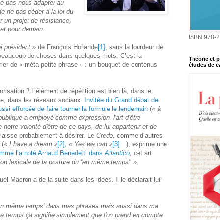
ne pas nous adapter au
 ne pas céder à la loi du
r un projet de résistance,
 et pour demain.
ISBN 978-2
i président »
de François Hollande
[1]
, sans la lourdeur de
rer beaucoup de choses dans quelques mots. C’est la
Théorie et p
arler de « méta-petite phrase » : un bouquet de contenus
études de ca
sation ? L’élément de répétition est bien là, dans le
sse, dans les réseaux sociaux.
Invitée du Grand débat de
ussi efforcée de faire tourner la formule le lendemain
(
« à
épublique a employé comme expression, l'art d'être
e notre volonté d'être de ce pays, de lui appartenir et de
 laisse probablement à désirer. Le
Credo
, comme d’autres
 (
« I have a dream »
[2]
,
« Yes we can »
[3]
…), exprime une
mme l’a noté Arnaud Benedetti dans
Atlantico
, cet art
ion lexicale de la posture du “en même temps" ».
l Macron a de la suite dans les idées. Il le déclarait lui-
er 'en même temps' dans mes phrases mais aussi dans ma
 temps ça signifie simplement que l'on prend en compte