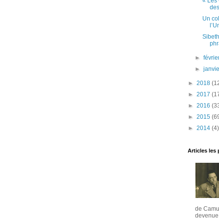
« Les 
des
Un col
l’Un
Sibeth
phr
►
févri
►
janvi
►
2018
(1
►
2017
(1
►
2016
(3
►
2015
(6
►
2014
(4)
Articles les
de Camus
devenue u