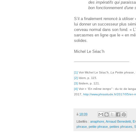
des impératifs qui paraissa
bon fonctionnement d'une s
S’il a finalement renoncé à utili
lui donner un successeur plus sémi
cerveau normal dans son fond. « L’
sarcasmes en ligne que le « en mê
solides.
Michel Le Séac’h
[1]
Voir Michel Le Séac’h,
La Petite phrase
,
[2]
Idem, p. 115.
[3]
Ibidem, p. 121.
[4]
Voir «
“En même temps"
: du tic de lan
2017,
http://www.phrasitude.fr/2017/05/en-
à
18:09
Libellés :
anaphore
,
Arnaud Benedetti
,
E
phrase
,
petite phrase
,
petites phrases
,
S