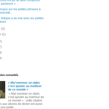
ONG ont pu se faire complices
 passeurs »...
loque sur les petites phrases à
iversité...
 Ndiaye a du mal avec les petites
ases
er
(2)
er
(1)
2)
7)
3)
9)
 plus consultés
« Mal nommer un objet,
c’est ajouter au malheur
de ce monde »
« Mal nommer un objet,
c’est ajouter au malheur de
ce monde » : cette citation
 aux allures de dicton est aussi
ne petite ...