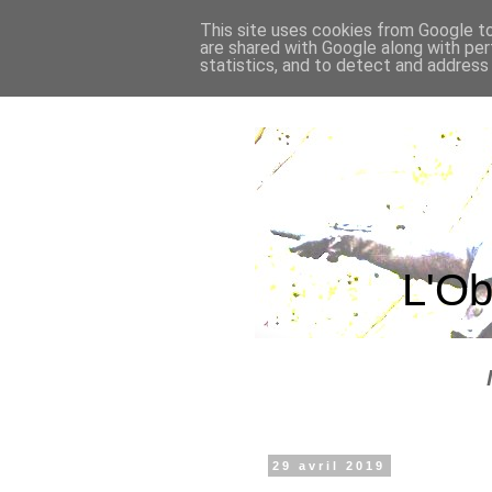
This site uses cookies from Google to 
are shared with Google along with per
statistics, and to detect and address
L'Ob
29 avril 2019