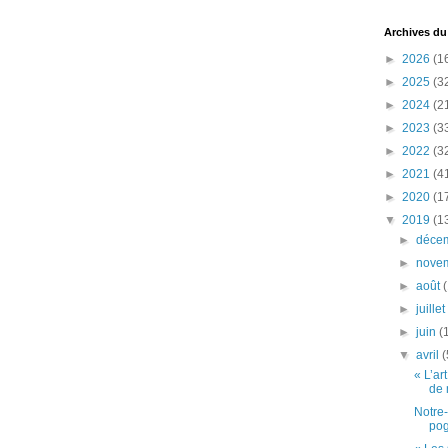
Archives du
►
2026
(1
►
2025
(3
►
2024
(2
►
2023
(3
►
2022
(3
►
2021
(4
►
2020
(1
▼
2019
(1
►
déce
►
nove
►
août
►
juille
►
juin
(
▼
avril
(
« L’ar
de 
Notre-
pog