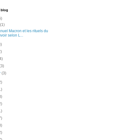
 blog
6)
t
(1)
uel Macron et les rituels du
voir selon L...
3)
2)
4)
(3)
er
(3)
2)
1)
3)
2)
1)
7)
3)
2)
7)