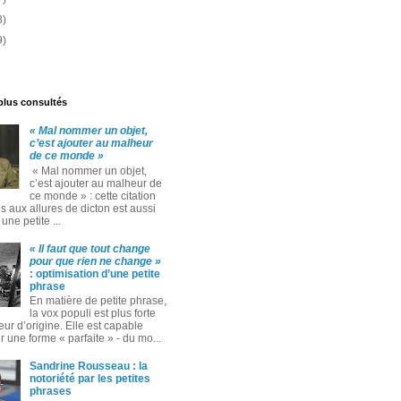
3)
9)
 plus consultés
« Mal nommer un objet,
c’est ajouter au malheur
de ce monde »
« Mal nommer un objet,
c’est ajouter au malheur de
ce monde » : cette citation
 aux allures de dicton est aussi
ne petite ...
« Il faut que tout change
pour que rien ne change »
: optimisation d’une petite
phrase
En matière de petite phrase,
la vox populi est plus forte
eur d’origine. Elle est capable
 une forme « parfaite » ‑ du mo...
Sandrine Rousseau : la
notoriété par les petites
phrases