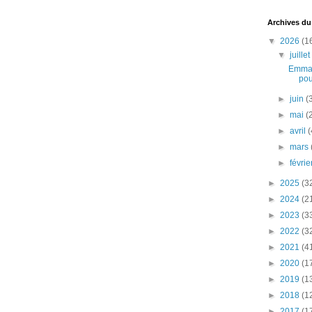
Archives du
▼
2026
(1
▼
juille
Emman
pou
►
juin
(
►
mai
(
►
avril
(
►
mars
►
févri
►
2025
(3
►
2024
(2
►
2023
(3
►
2022
(3
►
2021
(4
►
2020
(1
►
2019
(1
►
2018
(1
►
2017
(1