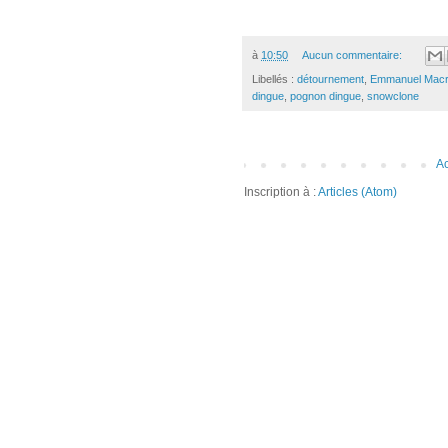
à
10:50
Aucun commentaire:
Libellés :
détournement
,
Emmanuel Mac
dingue
,
pognon dingue
,
snowclone
Ac
Inscription à :
Articles (Atom)