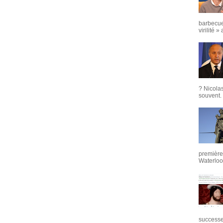
barbecue
virilité »
? Nicola
souvent. 
première 
Waterloo,
successeu