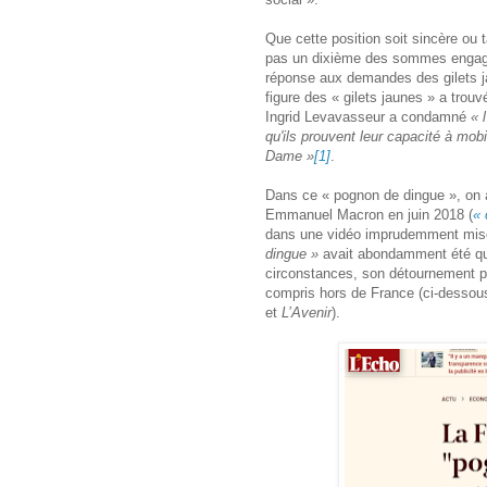
Que cette position soit sincère ou 
pas un dixième des sommes engag
réponse aux demandes des gilets jau
figure des « gilets jaunes » a tro
Ingrid Levavasseur a condamné
« 
qu'ils prouvent leur capacité à mobi
Dame »
[1]
.
Dans ce « pognon de dingue », on 
Emmanuel Macron en juin 2018 (
« 
dans une vidéo imprudemment mise 
dingue »
avait abondamment été qua
circonstances, son détournement p
compris hors de France (ci-dessous
et
L’Avenir
).