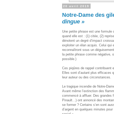
20 avril 2019
Notre-Dame des gile
dingue »
Une petite phrase est une formule 
quand elle est : (1) citée, (2) repri
dénotent un degré d’impact croissan
exploiter un élan acquis. Celui qui 
reconnaîtront sous un déguisement. 
la petite phrase comme négative, o
possible.)
Ces piqûres de rappel contribuent 
Elles sont d’autant plus efficaces q
leur auteur ou des circonstances.
Le tragique incendie de Notre-Dame d
Avant même l’extinction des flamm
commencé à affluer. Des grandes fo
Pinault…) ont annoncé des montants 
se former ? Certains s’en sont auss
d’argent en quelques minutes pour 
social ».