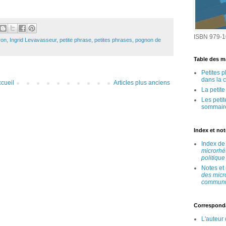
ISBN 979-1
ron
,
Ingrid Levavasseur
,
petite phrase
,
petites phrases
,
pognon de
Table des ma
Petites 
dans la 
cueil
Articles plus anciens
La petit
Les peti
sommair
Index et no
Index d
microrhé
politique
Notes et
des micr
communic
Correspond
L'auteur