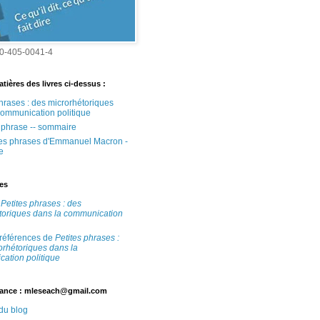
0-405-0041-4
tières des livres ci-dessus :
phrases : des microrhétoriques
communication politique
e phrase -- sommaire
tes phrases d'Emmanuel Macron -
e
tes
e
Petites phrases : des
toriques dans la communication
 références de
Petites phrases :
orhétoriques dans la
ation politique
ance : mleseach@gmail.com
 du blog