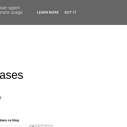
 user-agent
nerate usage
LEARN MORE
GOT IT
rases
e
dans ce blog