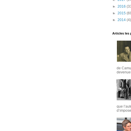
►
2016
(3
►
2015
(6
►
2014
(4)
Articles les
de Camus
devenue u
que l’aut
d’imposer