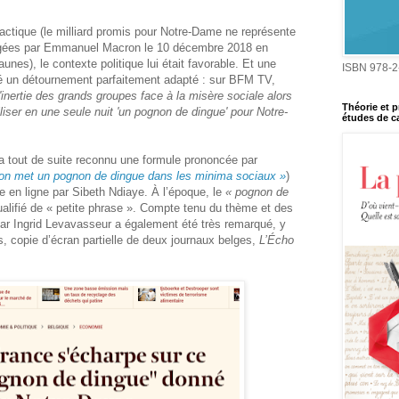
tactique (le milliard promis pour Notre-Dame ne représente
ées par Emmanuel Macron le 10 décembre 2018 en
nes), le contexte politique lui était favorable. Et une
ISBN 978-2
uvé un détournement parfaitement adapté : sur BFM TV,
l'inertie des grands groupes face à la misère sociale alors
Théorie et p
liser en une seule nuit 'un pognon de dingue' pour Notre-
études de ca
a tout de suite reconnu une formule prononcée par
on met un pognon de dingue dans les minima sociaux »
)
en ligne par Sibeth Ndiaye. À l’époque, le
« pognon de
lifié de « petite phrase ». Compte tenu du thème et des
ar Ingrid Levavasseur a également été très remarqué, y
, copie d’écran partielle de deux journaux belges,
L’Écho