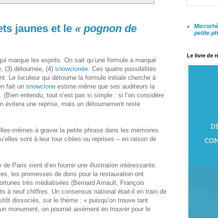
ts jaunes et le
« pognon de
Microrhé
petite p
Le livre de 
qui marque les esprits. On sait qu’une formule a marqué
se, (3) détournée, (4)
snowclonée
. Ces quatre possibilités
t. Le locuteur qui détourne la formule initiale cherche à
en fait un
snowclone
estime même que ses auditeurs la
(Bien entendu, tout n’est pas si simple : si l’on considère
n évitera une reprise, mais un détournement reste
elles-mêmes à graver la petite phrase dans les mémoires.
u’elles sont à leur tour citées ou reprises – en raison de
e Paris vient d’en fournir une illustration intéressante.
es, les promesses de dons pour la restauration ont
rtunes très médiatisées (Bernard Arnault, François
à neuf chiffres. Un consensus national était-il en train de
itôt dissociés, sur le thème : « puisqu’on trouve tant
un monument, on pourrait aisément en trouver pour le