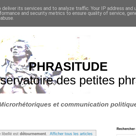
deliver its services and to analyze traffic. Your IP address and
formance and security metrics to ensure quality of service, ge
 abuse.
PHRASITUDE
servatoire des petites ph
Microrhétoriques et communication politiqu
Rechercher 
 libellé est
détournement
.
Afficher tous les articles