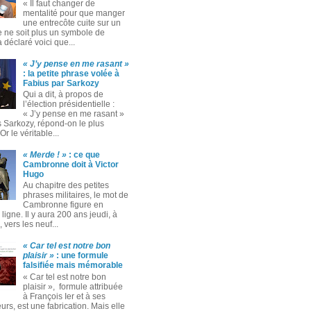
« Il faut changer de
mentalité pour que manger
une entrecôte cuite sur un
 ne soit plus un symbole de
 a déclaré voici que...
« J’y pense en me rasant »
: la petite phrase volée à
Fabius par Sarkozy
Qui a dit, à propos de
l’élection présidentielle :
« J’y pense en me rasant »
s Sarkozy, répond-on le plus
Or le véritable...
« Merde ! »
: ce que
Cambronne doit à Victor
Hugo
Au chapitre des petites
phrases militaires, le mot de
Cambronne figure en
ligne. Il y aura 200 ans jeudi, à
 vers les neuf...
« Car tel est notre bon
plaisir »
: une formule
falsifiée mais mémorable
« Car tel est notre bon
plaisir », formule attribuée
à François Ier et à ses
rs, est une fabrication. Mais elle