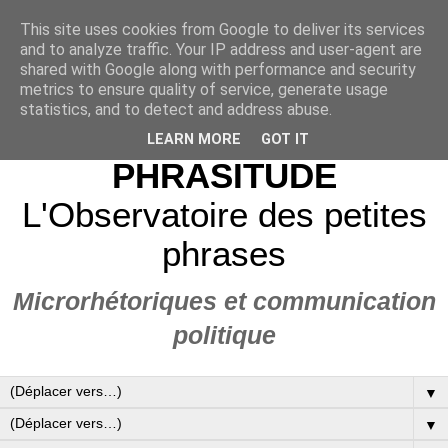
This site uses cookies from Google to deliver its services
and to analyze traffic. Your IP address and user-agent are
shared with Google along with performance and security
metrics to ensure quality of service, generate usage
statistics, and to detect and address abuse.
LEARN MORE
GOT IT
PHRASITUDE
L'Observatoire des petites
phrases
Microrhétoriques et communication
politique
▼
▼