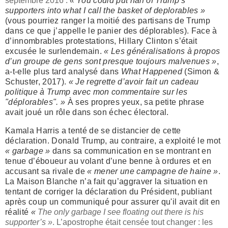
septembre 2016 :
«
You could put half of Trump’s
supporters into what I call the basket of deplorables »
(vous pourriez ranger la moitié des partisans de Trump
dans ce que j’appelle le panier des déplorables). Face à
d’innombrables protestations, Hillary Clinton s’était
excusée le surlendemain.
« Les généralisations à propos
d’un groupe de gens sont presque toujours malvenues »
,
a-t-elle plus tard analysé dans
What Happened
(Simon &
Schuster, 2017).
« Je regrette d’avoir fait un cadeau
politique à Trump avec mon commentaire sur les
"déplorables". »
À ses propres yeux, sa petite phrase
avait joué un rôle dans son échec électoral.
Kamala Harris a tenté de se distancier de cette
déclaration. Donald Trump, au contraire, a exploité le mot
« garbage »
dans sa communication en se montrant en
tenue d’éboueur au volant d’une benne à ordures et en
accusant sa rivale de
« mener une campagne de haine »
.
La Maison Blanche n’a fait qu’aggraver la situation en
tentant de corriger la déclaration du Président, publiant
après coup un communiqué pour assurer qu'il avait dit en
réalité
«
The only garbage I see floating out there is his
supporter’s »
. L’apostrophe était censée tout changer : les