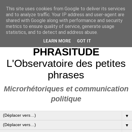
This site uses cookies from Google to deliver its services
and to analyze traffic. Your IP address and user-agent are
shared with Google along with performance and security
metrics to ensure quality of service, generate usage
statistics, and to detect and address abuse.
LEARN MORE
GOT IT
PHRASITUDE
L'Observatoire des petites
phrases
Microrhétoriques et communication
politique
▼
▼