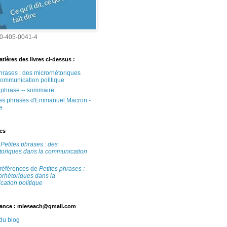
0-405-0041-4
tières des livres ci-dessus :
phrases : des microrhétoriques
communication politique
e phrase -- sommaire
tes phrases d'Emmanuel Macron -
e
tes
e
Petites phrases : des
toriques dans la communication
 références de
Petites phrases :
orhétoriques dans la
ation politique
ance : mleseach@gmail.com
 du blog