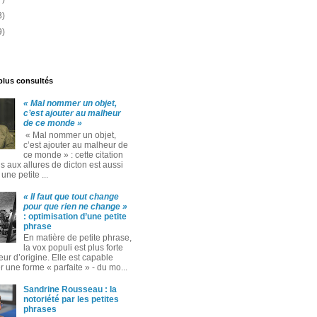
3)
9)
 plus consultés
« Mal nommer un objet,
c’est ajouter au malheur
de ce monde »
« Mal nommer un objet,
c’est ajouter au malheur de
ce monde » : cette citation
 aux allures de dicton est aussi
ne petite ...
« Il faut que tout change
pour que rien ne change »
: optimisation d’une petite
phrase
En matière de petite phrase,
la vox populi est plus forte
eur d’origine. Elle est capable
 une forme « parfaite » ‑ du mo...
Sandrine Rousseau : la
notoriété par les petites
phrases