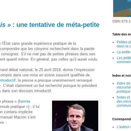
ISBN 979-1
is »
: une tentative de méta-petite
Table des ma
Petites 
’État sans grande expérience pratique de la
dans la 
 comprendre que les citoyens recherchent dans la parole
La petit
s consignes. S’il ne met pas de petites phrases dans ses
Les peti
vent quand même. En général, pas celles qu’il aurait voulu.
sommair
and débat national, le 25 avril 2019, donne l’impression
y compris dans une mise en scène souvent qualifiée de
Index et no
ntroductif
, la presse a presque unanimement remarqué
Index d
»
. C’était clairement un but recherché puisque le président
microrhé
s dans son discours introductif.
politique
Notes et
e phrase » (
hormis
des micr
communic
ormule poétique »
) ; il lui
un contenu implicite
mmanuel Macron s’est
Correspond
ns :
L'auteur