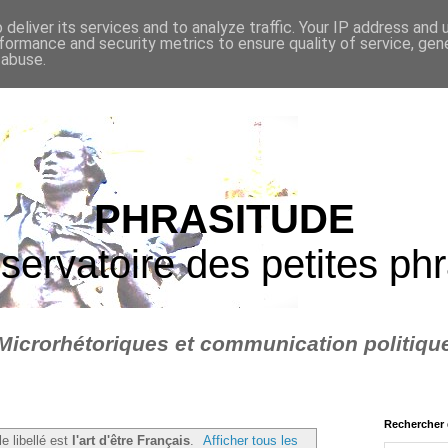
deliver its services and to analyze traffic. Your IP address and
formance and security metrics to ensure quality of service, ge
 abuse.
PHRASITUDE
servatoire des petites ph
Microrhétoriques et communication politiqu
Rechercher 
le libellé est
l'art d'être Français
.
Afficher tous les