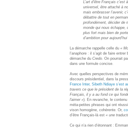
L’art d’être Français c’est à
universel, être attaché à no
mais embrasser l’avenir, c’
débattre de tout en permane
profondément, décider de 
monde qui nous échappe, de
plus fort mais bien de porte
d’ambition pour aujourd’hui
La démarche rappelle celle du
« Mo
l’anaphore : il s’agit de faire ent
démarche du
Credo
. On pourrait p
dans une formule concise.
Avec quelles perspectives de mémori
discours présidentiel, dans la pre
France Inter, Sibeth Ndiaye s’est a
travers ce que le président de la r
Français, il y a au fond ce qui fond
l'aimer »
). En revanche, le contenu
méta-petites phrases qui ont réussi
vison homogène, cohérente. Or,
co
d’être Français-là est
« une traduct
Ce qui n’a rien d’étonnant : Emmanue