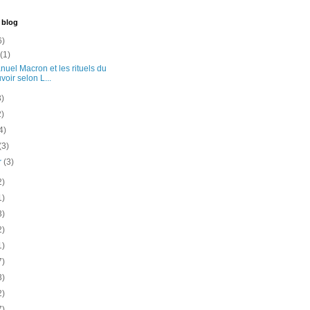
 blog
6)
t
(1)
uel Macron et les rituels du
voir selon L...
3)
2)
4)
(3)
er
(3)
2)
1)
3)
2)
1)
7)
3)
2)
7)