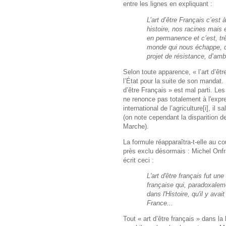
entre les lignes en expliquant :
L’art d’être Français c’est 
histoire, nos racines mais 
en permanence et c’est, tr
monde qui nous échappe, de
projet de résistance, d’amb
Selon toute apparence, « l’art d’êtr
l’État pour la suite de son mandat.
d’être Français » est mal parti. Le
ne renonce pas totalement à l'expre
international de l’agriculture
[i]
, il s
(on note cependant la disparition d
Marche).
La formule réapparaîtra-t-elle au c
près exclu désormais : Michel Onfray
écrit ceci :
L'art d'être français fut un
française qui, paradoxalem
dans l'Histoire, qu'il y ava
France...
Tout « art d’être français » dans 