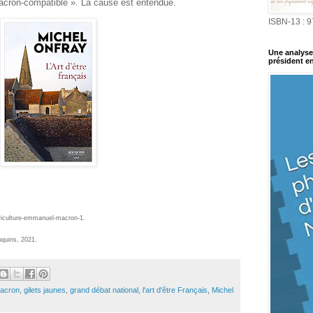
cron-compatible ». La cause est entendue.
ISBN-13 : 
Une analyse 
président en
agriculture-emmanuel-macron-1.
uquins, 2021.
acron
,
gilets jaunes
,
grand débat national
,
l'art d'être Français
,
Michel