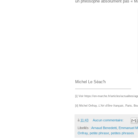
un philosophe absolument pas « Ma
Michel Le Séac'h
[i]
Voir https://en-marche.fr/articles/actualites/
[ii]
Michel Onfray,
L’Art d’être français
, Paris, Bo
à
11:43
Aucun commentaire:
Libellés :
Arnaud Benedetti
,
Emmanuel M
Onfray
,
petite phrase
,
petites phrases