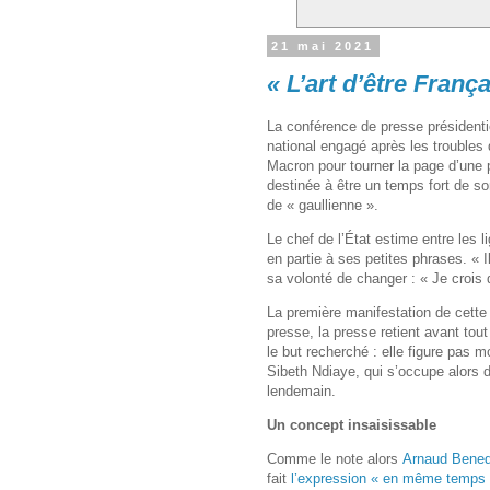
21 mai 2021
« L’art d’être França
La conférence de presse présidentie
national engagé après les troubles
Macron pour tourner la page d’une 
destinée à être un temps fort de s
de « gaullienne ».
Le chef de l’État estime entre les
en partie à ses petites phrases. « Il
sa volonté de changer : «
Je crois 
La première manifestation de cette
presse, la presse retient avant tout
le but recherché : elle figure pas 
Sibeth Ndiaye, qui s’occupe alors 
lendemain.
Un concept insaisissable
Comme le note alors
Arnaud Bened
fait
l’expression « en même temps 