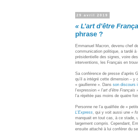
29 avril 2019
« L’art d’être França
phrase ?
Emmanuel Macron, devenu chef de l
communication politique, a tardé à
présidentielle des signes, voire de
interventions, les Français en trou
Sa conférence de presse d’après Gr
qu’il a intégré cette dimension – 
« gaullienne ». Dans
son discours i
l’expression
« l’art d’être Français 
l’a répétée pas moins de quatre foi
Personne ne l’a qualifiée de « petit
L’Express
, qui y voit aussi une
« f
manquait en tout cas, à ce stade, 
largement compris. Cependant, E
ensuite attaché à lui conférer du se