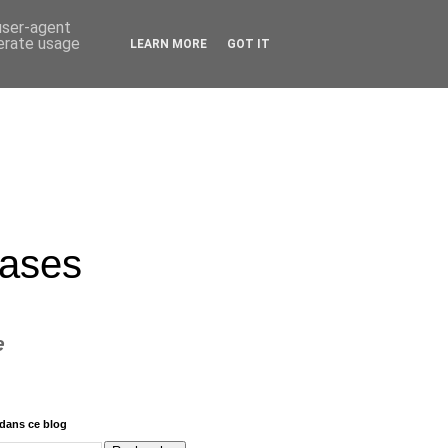
 user-agent
nerate usage
LEARN MORE
GOT IT
rases
e
dans ce blog