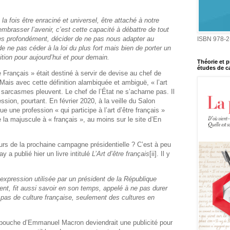
à la fois être enraciné et universel, être attaché à notre
embrasser l’avenir, c’est cette capacité à débattre de tout
ès profondément, décider de ne pas nous adapter au
ISBN 978-2
 ne pas céder à la loi du plus fort mais bien de porter un
ition pour aujourd’hui et pour demain.
Théorie et p
études de ca
e Français » était destiné à servir de devise au chef de
 Mais avec cette définition alambiquée et ambiguë, « l’art
s sarcasmes pleuvent. Le chef de l’État ne s’acharne pas. Il
ssion, pourtant. En février 2020,
à la veille du Salon
alue une profession « qui participe à l’art d’être français »
e la majuscule à « français », au moins sur le site d’En
ours de la prochaine campagne présidentielle ? C’est à peu
 a publié hier un livre intitulé
L’Art d’être français
[ii]
. Il y
e expression utilisée par un président de la République
ent, fit aussi savoir en son temps, appelé à ne pas durer
it pas de culture française, seulement des cultures en
la bouche d’Emmanuel Macron deviendrait une publicité pour