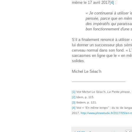
même le 17 avril 2017
[4]
:
« Je continuerai à utilis
pensée, parce que en même
des impératifs qui paraissa
bon fonctionnement d'une s
S’il a finalement renoncé à utili
lui donner un successeur plus sémi
cerveau normal dans son fond. « L’
sarcasmes en ligne que le « en mê
solides.
Michel Le Séac’h
[1]
Voir Michel Le Séac’h,
La Petite phrase
,
[2]
Idem, p. 115.
[3]
Ibidem, p. 121.
[4]
Voir «
“En même temps"
: du tic de lan
2017,
http://www.phrasitude.fr/2017/05/en-