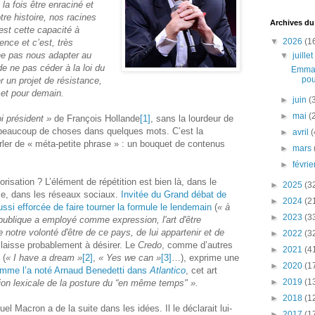
 la fois être enraciné et
tre histoire, nos racines
Archives du
est cette capacité à
▼
2026
(1
nce et c’est, très
ne pas nous adapter au
▼
juille
 ne pas céder à la loi du
Emman
pou
r un projet de résistance,
 et pour demain.
►
juin
(
►
mai
(
i président »
de François Hollande
[1]
, sans la lourdeur de
rer beaucoup de choses dans quelques mots. C’est la
►
avril
(
arler de « méta-petite phrase » : un bouquet de contenus
►
mars
►
févri
sation ? L’élément de répétition est bien là, dans le
►
2025
(3
sse, dans les réseaux sociaux.
Invitée du Grand débat de
►
2024
(2
ussi efforcée de faire tourner la formule le lendemain
(
« à
►
2023
(3
épublique a employé comme expression, l'art d'être
e notre volonté d'être de ce pays, de lui appartenir et de
►
2022
(3
 laisse probablement à désirer. Le
Credo
, comme d’autres
►
2021
(4
 (
« I have a dream »
[2]
,
« Yes we can »
[3]
…), exprime une
►
2020
(1
mme l’a noté Arnaud Benedetti dans
Atlantico
, cet art
►
2019
(1
ion lexicale de la posture du “en même temps" ».
►
2018
(1
l Macron a de la suite dans les idées. Il le déclarait lui-
►
2017
(1