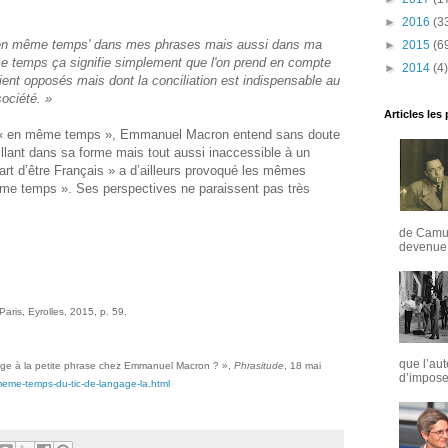
►
2016
(3
er 'en même temps' dans mes phrases mais aussi dans ma
►
2015
(6
 temps ça signifie simplement que l'on prend en compte
►
2014
(4)
ient opposés mais dont la conciliation est indispensable au
ociété. »
Articles les
ser « en même temps », Emmanuel Macron entend sans doute
llant dans sa forme mais tout aussi inaccessible à un
art d’être Français » a d’ailleurs provoqué les mêmes
me temps ». Ses perspectives ne paraissent pas très
de Camus
devenue u
 Paris, Eyrolles, 2015, p. 59.
que l’aut
gage à la petite phrase chez Emmanuel Macron ? »,
Phrasitude
, 18 mai
d’imposer
meme-temps-du-tic-de-langage-la.html