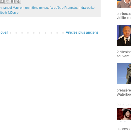
mmanuel Macron
,
en même temps
,
l'art d'être Français
,
méta-petite
ibeth NDiaye
barbecue
virilité »
cueil
Articles plus anciens
? Nicola
souvent. 
première 
Waterloo,
successeu