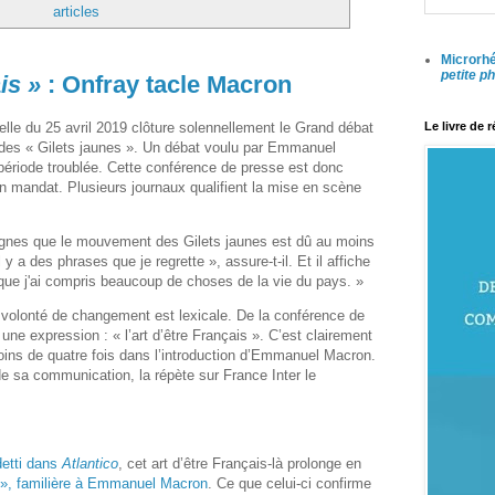
articles
Microrhé
petite p
is »
: Onfray tacle Macron
lle du 25 avril 2019 clôture solennellement le Grand débat
Le livre de 
 des « Gilets jaunes ». Un débat voulu par Emmanuel
période troublée. Cette conférence de presse est donc
on mandat. Plusieurs journaux qualifient la mise en scène
 lignes que le mouvement des Gilets jaunes est dû au moins
 y a des phrases que je regrette », assure-t-il. Et il affiche
que j'ai compris beaucoup de choses de la vie du pays. »
 volonté de changement est lexicale. D
e la conférence de
 une expression : « l’art d’être Français ». C’est clairement
moins de quatre fois dans l’introduction d’Emmanuel Macron.
de sa communication, la répète sur France Inter le
etti dans
Atlantico
, cet art d’être Français-là prolonge en
», familière à Emmanuel Macron
. Ce que celui-ci confirme