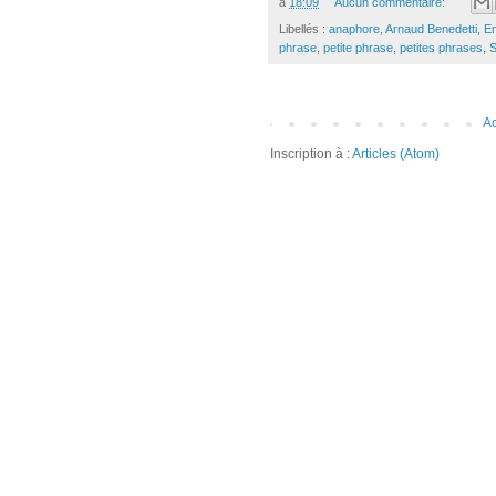
à
18:09
Aucun commentaire:
Libellés :
anaphore
,
Arnaud Benedetti
,
E
phrase
,
petite phrase
,
petites phrases
,
S
Ac
Inscription à :
Articles (Atom)