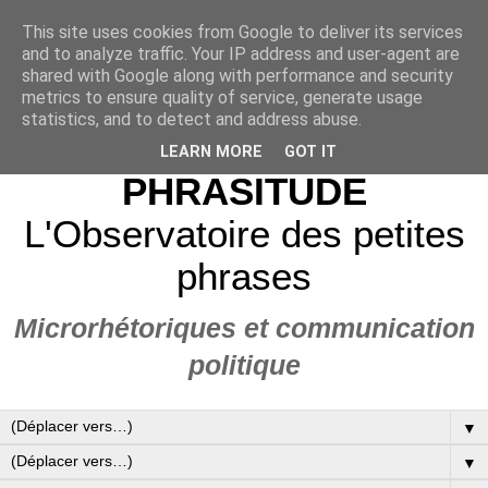
This site uses cookies from Google to deliver its services
and to analyze traffic. Your IP address and user-agent are
shared with Google along with performance and security
metrics to ensure quality of service, generate usage
statistics, and to detect and address abuse.
LEARN MORE
GOT IT
PHRASITUDE
L'Observatoire des petites
phrases
Microrhétoriques et communication
politique
▼
▼