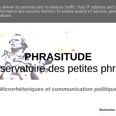
deliver its services and to analyze traffic. Your IP address and
formance and security metrics to ensure quality of service, ge
 abuse.
PHRASITUDE
servatoire des petites ph
Microrhétoriques et communication politiqu
Rechercher 