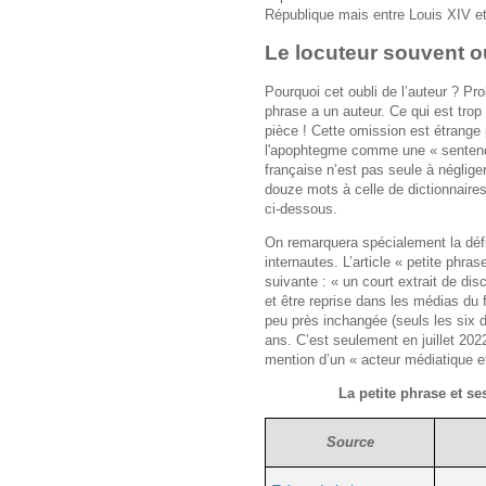
République mais entre Louis XIV e
Le locuteur souvent o
Pourquoi cet oubli de l’auteur ? Pr
phrase a un auteur. Ce qui est trop 
pièce ! Cette omission est étrange
l'apophtegme comme une « sentenc
française n’est pas seule à négliger
douze mots à celle de dictionnaires
ci-dessous.
On remarquera spécialement la défin
internautes. L’article « petite phra
suivante : « un court extrait de dis
et être reprise dans les médias du f
peu près inchangée (seuls les six 
ans. C’est seulement en juillet 202
mention d’un « acteur médiatique et
La petite phrase et se
Source