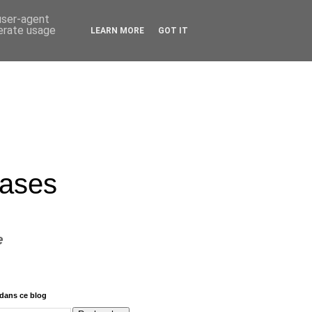
 user-agent
nerate usage
LEARN MORE
GOT IT
rases
e
dans ce blog