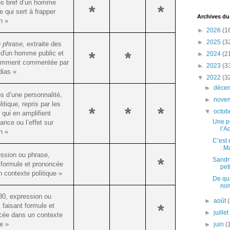
os bref d’un homme
*
*
ue qui sert à frapper
Archives du
n »
►
2026
(1
►
2025
(3
e phrase,
extraite des
*
*
 d'un homme public
et
►
2024
(2
mment commentée par
►
2023
(3
dias »
▼
2022
(3
►
déce
s d’une personnalité,
►
nove
litique, repris par les
*
*
*
▼
octob
qui en amplifient
Une pe
tance ou l’effet sur
l’A
on «
C’est 
: Ma
ssion ou phrase,
*
Sandri
 formule et prononcée
peti
 contexte politique »
De quo
no
80, expression ou
►
août
*
 faisant formule et
►
juille
cée dans un contexte
ue »
►
juin
(