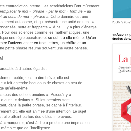
tte contradiction interne. Les académiciens l’ont mûrement
e remplacer le mot « phrase » par le mot « formule » au
t au sens du mot « phrase »
. Cette dernière est une
calement autonome, et qui présente une unité de sens ».
ISBN 978-2
ndensée, nette et frappante ». Ainsi, il y a plus d’énergie
e.
Pour des sciences comme les mathématiques, une
Théorie et p
ique une règle opératoire
et se suffit à elle-même. Qu’on
études de ca
tre l’univers entier en trois lettres, un chiffre et un
une petite phrase résume souvent une vaste pensée.
al
arquable à d’autres égards :
lement petite, c’est-à-dire brève, elle est
elle « fait entendre beaucoup de choses en peu de
age qu’elle-même.
« sous des dehors anodins ». Puisqu'il y a
y a aussi « dedans ». Si les premiers sont
ant, dans la petite phrase, se cache à l'intérieur.
rement dit, elle est animée d’une intention. Le sujet
Et elle atteint parfois des cibles imprévues.
 à « marquer », c’est-à-dire à produire une impression
a mémoire que de l'intelligence.