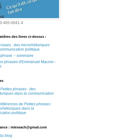
0-405-0041-4
tières des livres ci-dessus :
phrases : des microrhétoriques
communication politique
e phrase -- sommaire
tes phrases d'Emmanuel Macron -
e
tes
e
Petites phrases : des
toriques dans la communication
 références de
Petites phrases :
orhétoriques dans la
ation politique
ance : mleseach@gmail.com
 du blog