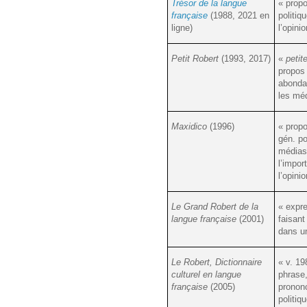
Trésor de la langue
« prop
française
(1988, 2021 en
politiq
ligne)
l’opinio
Petit Robert
(1993, 2017)
«
petit
propos
abonda
les mé
Maxidico
(1996)
« propo
gén. po
médias 
l’impor
l’opini
Le Grand Robert de la
« expre
langue française
(2001)
faisant
dans un
Le Robert, Dictionnaire
« v. 19
culturel en langue
phrase,
française
(2005)
pronon
politiq