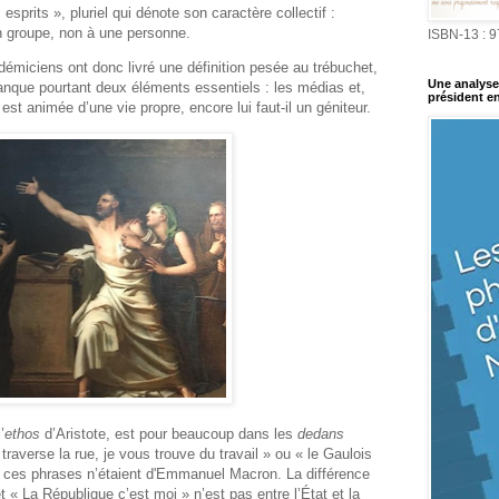
esprits », pluriel qui dénote son caractère collectif :
n groupe, non à une personne.
ISBN-13 : 
miciens ont donc livré une définition pesée au trébuchet,
Une analyse 
anque pourtant deux éléments essentiels : les médias et,
président en
e est animée d’une vie propre, encore lui faut-il un géniteur.
’
ethos
d’Aristote, est pour beaucoup dans les
dedans
traverse la rue, je vous trouve du travail » ou « le Gaulois
n si ces phrases n’étaient d'Emmanuel Macron. La différence
et « La République c’est moi » n’est pas entre l’État et la