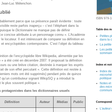
t Jean-Luc Mélenchon.
ublié
ISBN 979-1
obablement parce que sa présence paraît évidente : toute
visible reste parfois inaperçu – c’est l’éléphant dans la
Table des ma
 puisque le
Dictionnaire
ne manque pas de définir
e concise attribuée à un personnage connu ». L’Académie
Petites 
 le locuteur. Il est intéressant de comparer sa définition en
dans la 
 et encyclopédies contemporains. C’est l’objet du tableau
La petit
Les peti
sommair
ition de l’encyclopédie libre Wikipedia, alimentée par les
se » a été créé en décembre 2007. Il proposait la définition
cours ou une brève citation, destinée à marquer les esprits
Index et no
ait de son effet percutant ». Cette définition est restée à
Index d
derniers mots ont été supprimés) pendant près de quinze
microrhé
2 qu’un contributeur signant WikipSQ y a introduit la
politique
 le plus souvent politique ».
Notes et
des micr
communic
s protagonistes dans les dictionnaires usuels
Définition
Auteur
Médias
Public
Correspond
L'auteur