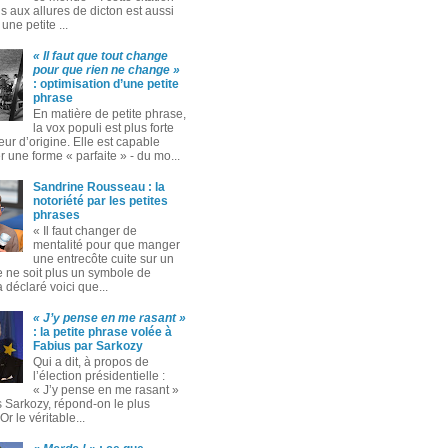
 aux allures de dicton est aussi
ne petite ...
« Il faut que tout change
pour que rien ne change »
: optimisation d’une petite
phrase
En matière de petite phrase,
la vox populi est plus forte
eur d’origine. Elle est capable
 une forme « parfaite » ‑ du mo...
Sandrine Rousseau : la
notoriété par les petites
phrases
« Il faut changer de
mentalité pour que manger
une entrecôte cuite sur un
 ne soit plus un symbole de
 a déclaré voici que...
« J’y pense en me rasant »
: la petite phrase volée à
Fabius par Sarkozy
Qui a dit, à propos de
l’élection présidentielle :
« J’y pense en me rasant »
s Sarkozy, répond-on le plus
Or le véritable...