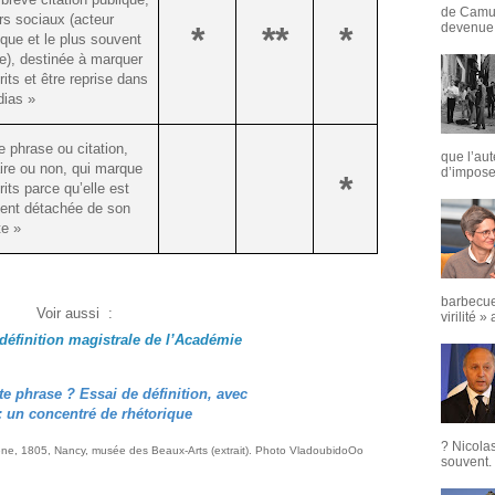
de Camus
rs sociaux (acteur
devenue u
*
**
*
que et le plus souvent
ue), destinée à marquer
rits et être reprise dans
dias »
e phrase ou citation,
que l’aut
ire ou non, qui marque
d’imposer
*
rits parce qu’elle est
ment détachée de son
te »
barbecue
Voir aussi :
virilité »
a définition magistrale de l’Académie
te phrase ? Essai de définition, avec
 un concentré de rhétorique
? Nicola
ène, 1805, Nancy, musée des Beaux-Arts (extrait). Photo VladoubidoOo
souvent. 