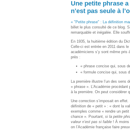
Une petite phrase a
n’est pas seule à l’o
« "Petite phrase" : La définition m
billet le plus consulté de ce blog. S
remarquable et inégalée. Elle souff
En 1935, la huitième édition du Dict
Celle-ci est entrée en 2011 dans le
académiciens s’y sont même pris à 
près :
« phrase concise qui, sous de
« formule concise qui, sous d
La première illustre l’un des sens d
« phrase ». L’Académie procédant pa
à la première. On peut considérer qu
Une correction s’imposait en effet. 
définition de « petit » : « dont la v
exemples comme « rendre un petit se
chance ». Pourtant,
si la petite ph
valeur n’est pas si faible
! À moins 
on l’Académie française faire preu