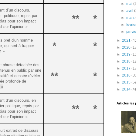
►
mai
(
nt d’un discours,
►
avril
(
**
*
 politique, repris par
►
mars
dias pour son impact
►
févri
el sur l’opinion »
►
janvi
os bref d'un homme
►
2021
(4
*
*
ue, qui sert à frapper
►
2020
(1
n »
►
2019
(1
►
2018
(1
te phrase détachée des
►
2017
(1
tenus en public par une
**
*
►
2016
(3
alité et censée révéler
sée profonde de
►
2015
(6
r »
►
2014
(4)
nt d’un discours, en
Articles les
**
*
ier politique, repris par
dias pour son impact
el sur l’opinion »
urt extrait de discours
brève citation publique,