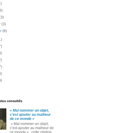
2)
3)
(3)
er
(3)
er
(8)
1)
7)
3)
2)
7)
3)
9)
 plus consultés
« Mal nommer un objet,
c’est ajouter au malheur
de ce monde »
« Mal nommer un objet,
c’est ajouter au malheur de
ce monde » : cette citation