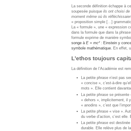
La seconde définition échappe à ce
soupesée puisque
ils ont choisi d
moment même où ils réfléchissaien
« proposition simple […] grammati
La « formule », une «
expression co
dans la formule que dans la phras
formule exprime de manière symbol
songe à
E = mc²
: Einstein y concen
symbole mathématique.
En effet, 
L’ethos toujours capit
La définition de l’Académie est rem
La petite phrase n’est pas seu
« concise », c’est-à-dire qu’
mots ». Elle contient davant
La petite phrase se présente 
« dehors », implicitement, il 
« anodins », c’est que l’import
La petite phrase « vise ». Aut
du verbe d’action, c’est elle. 
La petite phrase est destinée
durable. Elle relève plus de l