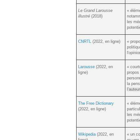
Le Grand Larousse
« éléme
illustré
(2018)
notamm.
les mé
potenti
CNRTL
(2022, en ligne)
« prop
politiq
l'opinio
Larousse
(2022, en
« cour
ligne)
propos 
personn
la pen
l’auteu
The Free Dictionary
« éléme
(2022, en ligne)
particul
les mé
potenti
Wikipedia
(2022, en
« un co
ligne
)
ou une 