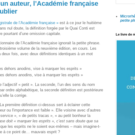
 un auteur, l’Académie française
ublier
Microrhé
petite p
agistrale de l’Académie française »
est à ce jour le huitième
ans nul doute, la définition forgée par le Quai Conti est
re pourtant d’une omission capitale.
Le livre de 
ionnaire de l’Académie française ignorait la petite phrase.
 troisième volume de la neuvième édition, en cours. Les
deux fois, avec deux définitions identiques à un mot
s dehors anodins, vise à marquer les esprits »
es dehors anodins, vise à marquer les esprits »
e l’adjectif « petit ». La seconde, l’un des sens du nom
r ordre alphabétique, la seconde définition est postérieure
’elle la corrige.
La première définition ci-dessus sert à éclairer cette
aleur ou l'importance est faible ». Elle voisine avec d’autres
rvice », « de petits tracas », « au petit bonheur la
rase doit « marquer les esprits », c’est sans doute que sa
que les esprits ne le soient eux-mêmes – mais imagine-t-
ve à ce point de… mauvais esprit ?