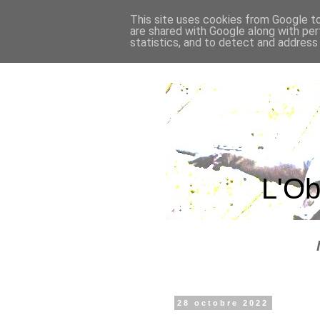
This site uses cookies from Google to 
are shared with Google along with per
statistics, and to detect and address
L'Ob
28 octobre 2022