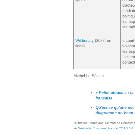
d'acteu
médiati
politiq
les esp
les mé
Wiktionary
(2022, en
« court
ligne)
volonta
les esp
facile
contex
Michel Le Séac’h
« Petite phrase » : l
française
Qu'est-ce qu'une peti
diagramme de Venn :
Illustration : Anonyme, La mort de Démosth
via
Wikipedia Commons,
licence CC AS 4.0