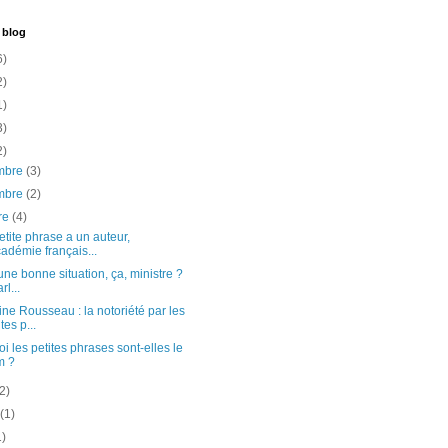
 blog
6)
2)
1)
3)
2)
mbre
(3)
mbre
(2)
re
(4)
tite phrase a un auteur,
cadémie français...
une bonne situation, ça, ministre ?
rl...
ne Rousseau : la notoriété par les
tes p...
i les petites phrases sont-elles le
m ?
(2)
t
(1)
1)