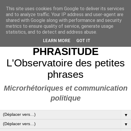
This site uses cookies from Google to deliver its services
and to analyze traffic. Your IP address and user-agent are
shared with Google along with performance and security
metrics to ensure quality of service, generate usage
statistics, and to detect and address abuse.
LEARN MORE
GOT IT
PHRASITUDE
L'Observatoire des petites
phrases
Microrhétoriques et communication
politique
▼
▼