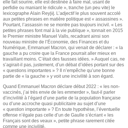
elle fait sourire, elle est destinée à faire mal, usant de
perfidie ou maniant le ridicule », tranche (un peu vite) le
lexicographe Alain Rey
. L’adjectif le plus souvent accolé
[ii]
aux petites phrases en matière politique est « assassines ».
Pourtant, l’assassin ne se montre pas toujours incivil. « Les
petites phrases font mal à la vie publique », tonnait en 2015
le Premier ministre Manuel Valls, recadrant ainsi son
nouveau ministre de l’Économie, des Finances et du
Numérique, Emmanuel Macron, qui venait de déclarer :
« la
gauche a pu croire que la
France pourrait aller mieux en
travaillant moins
. C'était des fausses idées.
» Auquel cas, ne
s’agirait-il pas, justement, d’un débat d’idées portant sur des
« questions importantes » ? Il n’empêche qu’une bonne
partie de « la gauche » y voit une incivilité à son égard.
Quand Emmanuel Macron déclare début 2022 : « les non-
vaccinés, j’ai très envie de les emmerder », faut-il parler
d’incivilité à l’égard d’une partie de la population française
ou d’une accroche quasi publicitaire au sujet d’une
« question importante » ? En toute hypothèse, l’éventuelle
offense n’égale pas celle d’un de Gaulle s’écriant « les
Français sont des veaux », petite phrase rarement citée
comme une incivilité.