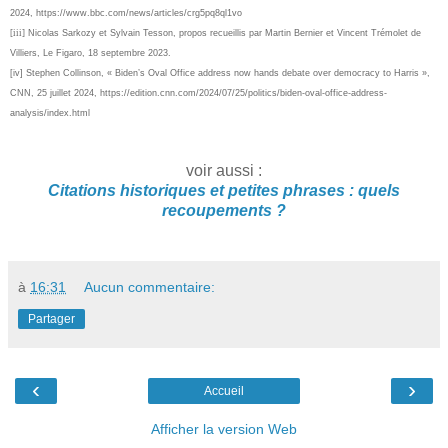
2024, https://www.bbc.com/news/articles/crg5pq8ql1vo
[iii]
Nicolas Sarkozy et Sylvain Tesson, propos recueillis par Martin Bernier et Vincent Trémolet de
Villiers, Le Figaro, 18 septembre 2023.
[iv]
Stephen Collinson, « Biden’s Oval Office address now hands debate over democracy to Harris »,
CNN, 25 juillet 2024, https://edition.cnn.com/2024/07/25/politics/biden-oval-office-address-
analysis/index.html
voir aussi :
Citations historiques et petites phrases : quels
recoupements ?
à
16:31
Aucun commentaire:
Partager
‹
›
Accueil
Afficher la version Web