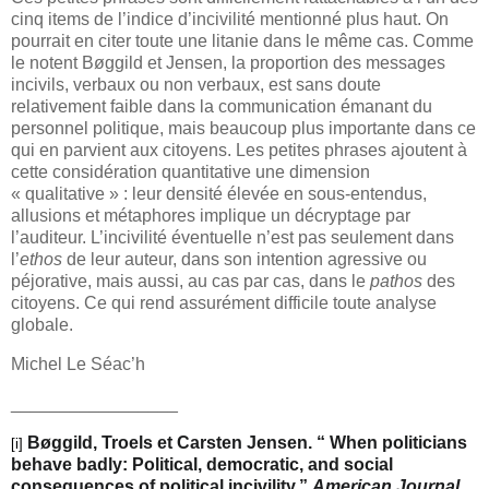
cinq items de l’indice d’incivilité mentionné plus haut. On
pourrait en citer toute une litanie dans le même cas. Comme
le notent
Bøggild
et
Jensen, l
a proportion des messages
incivils, verbaux ou non verbaux, est sans doute
relativement faible dans la communication émanant du
personnel politique, mais beaucoup plus importante dans ce
qui en parvient aux citoyens. Les petites phrases ajoutent à
cette considération quantitative une dimension
« qualitative » : leur densité élevée en sous-entendus,
allusions et métaphores implique un décryptage par
l’auditeur. L’incivilité éventuelle n’est pas seulement dans
l’
ethos
de leur auteur, dans son intention agressive ou
péjorative, mais aussi, au cas par cas, dans le
pathos
des
citoyens. Ce qui rend assurément difficile toute analyse
globale.
Michel Le Séac’h
_________________
Bøggild, Troels et Carsten Jensen. “ When politicians
[i]
behave badly: Political, democratic, and social
consequences of political incivility.”
American Journal