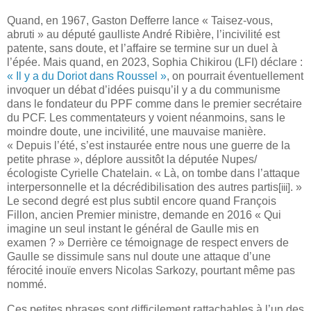
Quand, en 1967, Gaston Defferre lance « Taisez-vous,
abruti » au député gaulliste André Ribière, l’incivilité est
patente, sans doute, et l’affaire se termine sur un duel à
l’épée. Mais quand, en 2023, Sophia Chikirou (LFI) déclare :
« Il y a du Doriot dans Roussel »
, on pourrait éventuellement
invoquer un débat d’idées puisqu’il y a du communisme
dans le fondateur du PPF comme dans le premier secrétaire
du PCF. Les commentateurs y voient néanmoins, sans le
moindre doute, une incivilité, une mauvaise manière.
« Depuis l’été, s’est instaurée entre nous une guerre de la
petite phrase », déplore aussitôt la députée Nupes/
écologiste Cyrielle Chatelain. « Là, on tombe dans l’attaque
interpersonnelle et la décrédibilisation des autres partis
. »
[iii]
Le second degré est plus subtil encore quand François
Fillon, ancien Premier ministre, demande en 2016 « Qui
imagine un seul instant le général de Gaulle mis en
examen ? » Derrière ce témoignage de respect envers de
Gaulle se dissimule sans nul doute une attaque d’une
férocité inouïe envers Nicolas Sarkozy, pourtant même pas
nommé.
Ces petites phrases sont difficilement rattachables à l’un des