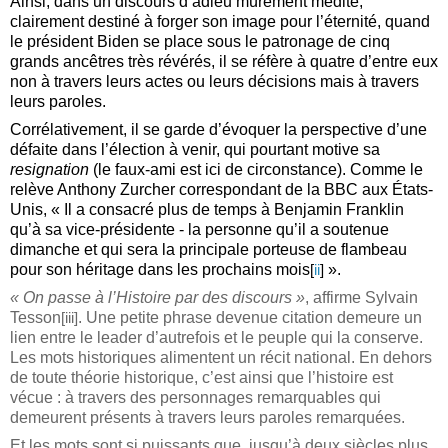
Ainsi, dans un discours d’adieu mûrement médité,
clairement destiné à forger son image pour l’éternité, quand
le président Biden se place sous le patronage de cinq
grands ancêtres très révérés, il se réfère à quatre d’entre eux
non à travers leurs actes ou leurs décisions mais à travers
leurs paroles.
Corrélativement, il se garde d’évoquer la perspective d’une
défaite dans l’élection à venir, qui pourtant motive sa
resignation
(le faux-ami est ici de circonstance). Comme le
relève Anthony Zurcher correspondant de la BBC aux États-
Unis, « Il a consacré plus de temps à Benjamin Franklin
qu’à sa vice-présidente ‑ la personne qu
’
il a soutenue
dimanche et qui sera la principale porteuse de flambeau
pour son h
é
ritage dans les prochains mois
».
[
ii
]
« On passe à l’Histoire par des discours »
, affirme Sylvain
Tesson
. Une petite phrase devenue citation demeure un
[iii]
lien entre le leader d’autrefois et le peuple qui la conserve.
Les mots historiques alimentent un récit national. En dehors
de toute théorie historique, c’est ainsi que l’histoire est
vécue : à travers des personnages remarquables qui
demeurent présents à travers leurs paroles remarquées.
Et les mots sont si puissants que, jusqu’à deux siècles plus