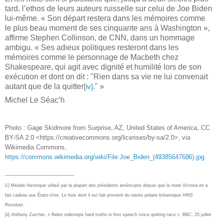
tard, l’ethos de leurs auteurs ruisselle sur celui de Joe Biden
lui-même. « Son départ restera dans les mémoires comme
le plus beau moment de ses cinquante ans à Washington »,
affirme Stephen Collinson, de CNN, dans un hommage
ambigu. « Ses adieux politiques resteront dans les
mémoires comme le personnage de Macbeth chez
Shakespeare, qui agit avec dignité et humilité lors de son
exécution et dont on dit : "Rien dans sa vie ne lui convenait
autant que de la quitter
." »
[
iv]
Michel Le Séac’h
Photo : Gage Skidmore from Surprise, AZ, United States of America, CC
BY-SA 2.0 <https://creativecommons.org/licenses/by-sa/2.0>, via
Wikimedia Commons,
https://commons.wikimedia.org/wiki/File:Joe_Biden_(49385647696).jpg
[i]
Meuble historique utilisé par la plupart des présidents américains depuis que la reine Victoria en a
fait cadeau aux États-Unis. Le bois dont il est fait provient du navire polaire britannique
HMS
Resolute
.
[ii]
Anthony Zurcher, « Biden sidesteps hard truths in first speech since quitting race », BBC, 25 juillet