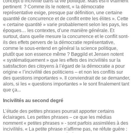
concept d’incivilité dans la vie politique. Mais est-il vraiment
pertinent ? Comme ils le notent,
« la démocratie
représentative exige, presque par définition, une certaine
quantité de concurrence et de conflit entre les élites ». Cette
« certaine quantité » varie probablement selon les pays, les
époques… les contextes, d’une manière générale. Et
surtout, dans quelle mesure la concurrence et le conflit sont-
ils des effets pervers de la démocratie représentative,
comme le sous-entend en général la science politique,
plutôt que son essence même ?
Bøggild
et
Jensen notent
« systématiquement » que les effets des incivilités sur la
satisfaction des citoyens à l’égard de la démocratie a pour
origine «
l’incivilité des politiciens – et non les conflits sur
des questions importantes ». Il conviendrait de se demander,
alors, si les « questions importantes » le sont finalement tant
que ça...
Incivilités au second degré
L’étude des petites phrases pourrait apporter certains
éclairages. Les petites phrases – ce que les médias
nomment « petites phrases » ‑ sont parfois assimilées à des
incivilités. «
La petite phrase n'affirme pas, ne réfute guère :