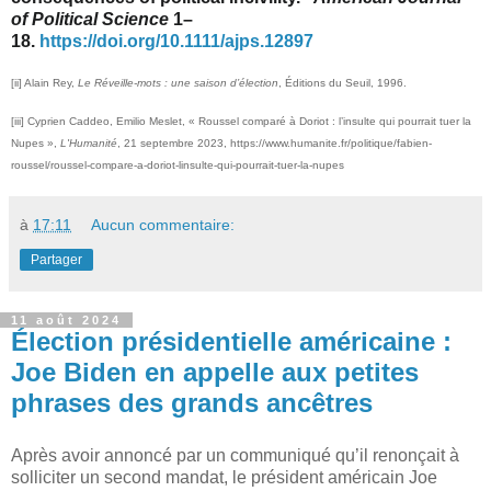
of Political Science
1–
18.
https://doi.org/10.1111/ajps.12897
[ii]
Alain Rey,
Le Réveille-mots : une saison d’élection
, Éditions du Seuil, 1996.
[iii]
Cyprien Caddeo, Emilio Meslet, « Roussel comparé à Doriot : l’insulte qui pourrait tuer la
Nupes »,
L'Humanité
, 21 septembre 2023, https://www.humanite.fr/politique/fabien-
roussel/roussel-compare-a-doriot-linsulte-qui-pourrait-tuer-la-nupes
à
17:11
Aucun commentaire:
Partager
11 août 2024
Élection présidentielle américaine :
Joe Biden en appelle aux petites
phrases des grands ancêtres
Après avoir annoncé par un communiqué qu’il renonçait à
solliciter un second mandat, le président américain Joe