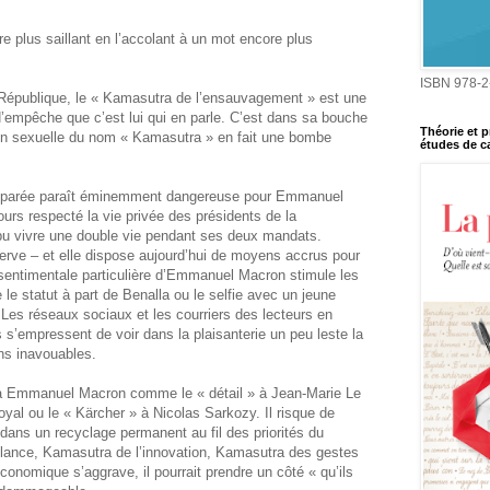
re plus saillant en l’accolant à un mot encore plus
ISBN 978-2
 République, le « Kamasutra de l’ensauvagement » est une
 N’empêche que c’est lui qui en parle. C’est dans sa bouche
Théorie et p
ion sexuelle du nom « Kamasutra » en fait une bombe
études de ca
réparée paraît éminemment dangereuse pour Emmanuel
urs respecté la vie privée des présidents de la
pu vivre une double vie pendant ses deux mandats.
serve – et elle dispose aujourd’hui de moyens accrus pour
e sentimentale particulière d’Emmanuel Macron stimule les
 statut à part de Benalla ou le selfie avec un jeune
. Les réseaux sociaux et les courriers des lecteurs en
’empressent de voir dans la plaisanterie un peu leste la
ons inavouables.
 à Emmanuel Macron comme le « détail » à Jean-Marie Le
yal ou le « Kärcher » à Nicolas Sarkozy. Il risque de
dans un recyclage permanent au fil des priorités du
lance, Kamasutra de l’innovation, Kamasutra des gestes
économique s’aggrave, il pourrait prendre un côté « qu’ils