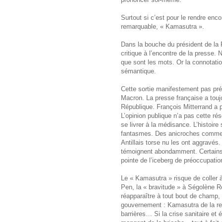
Surtout si c’est pour le rendre enco
remarquable, « Kamasutra ».
Dans la bouche du président de la
critique à l’encontre de la presse.
que sont les mots. Or la connotat
sémantique.
Cette sortie manifestement pas p
Macron. La presse française a toujo
République. François Mitterrand a 
L’opinion publique n’a pas cette ré
se livrer à la médisance. L’histoir
fantasmes. Des anicroches comme le
Antillais torse nu les ont aggravés
témoignent abondamment. Certains s
pointe de l’iceberg de préoccupati
Le « Kamasutra » risque de coller
Pen, la « bravitude » à Ségolène Ro
réapparaître à tout bout de champ, 
gouvernement : Kamasutra de la re
barrières… Si la crise sanitaire et 