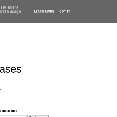
 user-agent
nerate usage
LEARN MORE
GOT IT
rases
e
dans ce blog