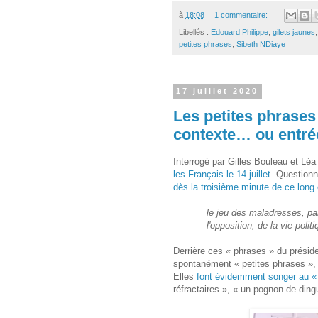
à
18:08
1 commentaire:
Libellés :
Edouard Philippe
,
gilets jaunes
petites phrases
,
Sibeth NDiaye
17 juillet 2020
Les petites phrases
contexte… ou entré
Interrogé par Gilles Bouleau et Lé
les Français le 14 juillet
. Questionn
dès la troisième minute de ce long 
le jeu des maladresses, par
l'opposition, de la vie poli
Derrière ces « phrases » du présid
spontanément « petites phrases 
Elles
font évidemment songer au «
réfractaires », « un pognon de ding