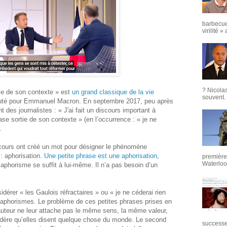
barbecue
virilité »
? Nicola
tie de son contexte » est
un grand classique de la vie
souvent. 
auté pour Emmanuel Macron. En septembre 2017, peu après
t des journalistes : « J'ai fait un discours important à
se sortie de son contexte » (en l’occurrence : « je ne
.
scours ont créé un mot pour désigner le phénomène
 : aphorisation.
Une petite phrase est une aphorisation
,
première 
Waterloo,
phorisme se suffit à lui-même. Il n’a pas besoin d’un
sidérer « les Gaulois réfractaires » ou « je ne céderai rien
aphorismes. Le problème de ces petites phrases prises en
 auteur ne leur attache pas le même sens, la même valeur,
idère qu’elles disent quelque chose du monde. Le second
successeu