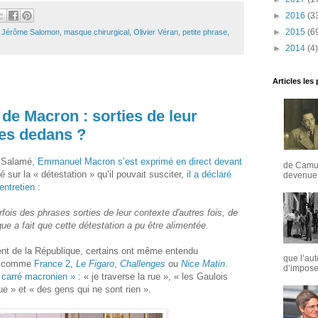
►
2016
(3
►
2015
(6
,
Jérôme Salomon
,
masque chirurgical
,
Olivier Véran
,
petite phrase
,
►
2014
(4)
Articles les
 de Macron : sorties de leur
es dedans ?
a Salamé,
Emmanuel Macron s’est exprimé en direct devant
de Camus
é sur la « détestation » qu’il pouvait susciter,
il a déclaré
devenue u
entretien
:
fois des phrases sorties de leur contexte d'autres fois, de
tique a fait que cette détestation a pu être alimentée.
ent de la République, certains ont même entendu
que l’aut
», comme
France 2
,
Le Figaro
,
Challenges
ou
Nice Matin
.
d’imposer
 carré macronien »
: « je traverse la rue », « les Gaulois
ue » et « des gens qui ne sont rien ».