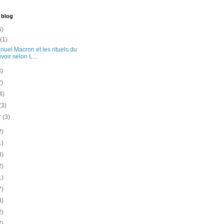
 blog
6)
t
(1)
uel Macron et les rituels du
voir selon L...
3)
2)
4)
(3)
er
(3)
2)
1)
3)
2)
1)
7)
3)
2)
7)