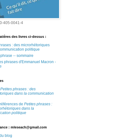
0-405-0041-4
tières des livres ci-dessus :
phrases : des microrhétoriques
communication politique
e phrase -- sommaire
tes phrases d'Emmanuel Macron -
e
tes
e
Petites phrases : des
toriques dans la communication
 références de
Petites phrases :
orhétoriques dans la
ation politique
ance : mleseach@gmail.com
 du blog