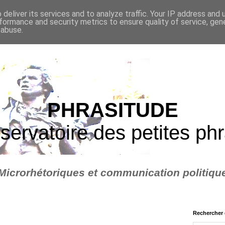
deliver its services and to analyze traffic. Your IP address and
formance and security metrics to ensure quality of service, ge
 abuse.
PHRASITUDE
servatoire des petites ph
Microrhétoriques et communication politiqu
Rechercher 