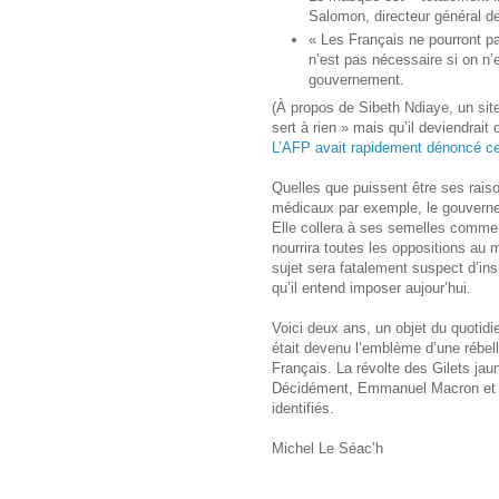
Salomon, directeur général de
« Les Français ne pourront p
n’est pas nécessaire si on n’
gouvernement.
(À propos de Sibeth Ndiaye, un site
sert à rien » mais qu’il deviendrait
L’AFP avait rapidement dénoncé ce
Quelles que puissent être ses rais
médicaux par exemple, le gouverne
Elle collera à ses semelles comme 
nourrira toutes les oppositions au 
sujet sera fatalement suspect d’ins
qu’il entend imposer aujour’hui.
Voici deux ans, un objet du quotidi
était devenu l’emblème d’une rébel
Français. La révolte des Gilets jau
Décidément, Emmanuel Macron et l
identifiés.
Michel Le Séac’h