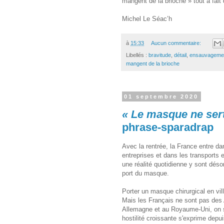
mangent de la brioche » tout à fai
Michel Le Séac’h
à
15:33
Aucun commentaire:
Libellés :
bravitude
,
détail
,
ensauvageme
mangent de la brioche
01 septembre 2020
« Le masque ne sert
phrase-sparadrap
Avec la rentrée, la France entre da
entreprises et dans les transports
une réalité quotidienne y sont dés
port du masque.
Porter un masque chirurgical en vill
Mais les Français ne sont pas des 
Allemagne et au Royaume-Uni, on se
hostilité croissante s'exprime depu