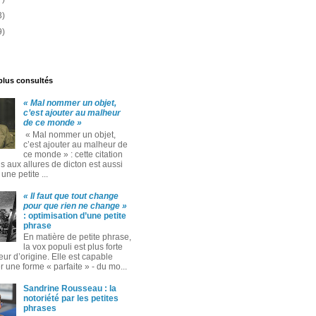
3)
9)
 plus consultés
« Mal nommer un objet,
c’est ajouter au malheur
de ce monde »
« Mal nommer un objet,
c’est ajouter au malheur de
ce monde » : cette citation
 aux allures de dicton est aussi
ne petite ...
« Il faut que tout change
pour que rien ne change »
: optimisation d’une petite
phrase
En matière de petite phrase,
la vox populi est plus forte
eur d’origine. Elle est capable
 une forme « parfaite » ‑ du mo...
Sandrine Rousseau : la
notoriété par les petites
phrases