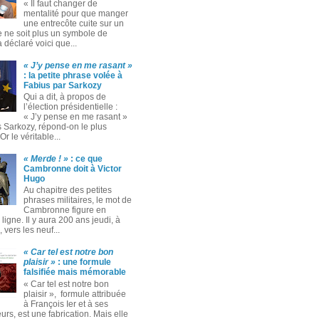
« Il faut changer de
mentalité pour que manger
une entrecôte cuite sur un
 ne soit plus un symbole de
 a déclaré voici que...
« J’y pense en me rasant »
: la petite phrase volée à
Fabius par Sarkozy
Qui a dit, à propos de
l’élection présidentielle :
« J’y pense en me rasant »
s Sarkozy, répond-on le plus
Or le véritable...
« Merde ! »
: ce que
Cambronne doit à Victor
Hugo
Au chapitre des petites
phrases militaires, le mot de
Cambronne figure en
ligne. Il y aura 200 ans jeudi, à
 vers les neuf...
« Car tel est notre bon
plaisir »
: une formule
falsifiée mais mémorable
« Car tel est notre bon
plaisir », formule attribuée
à François Ier et à ses
rs, est une fabrication. Mais elle