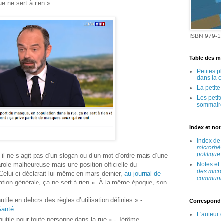
 ne sert à rien ».
ISBN 979-1
Table des ma
Petites 
dans la 
La petit
Les peti
sommair
Index et no
Index d
microrhé
politique
’il ne s’agit pas d’un slogan ou d’un mot d’ordre mais d’une
role malheureuse mais une position officielle du
Notes et
des micr
elui-ci déclarait lui-même en mars dernier,
au journal de
communic
ation générale, ça ne sert à rien ». À la même époque, son
ile en dehors des règles d’utilisation définies » ‑
Correspond
Santé
.
L'auteur
utile pour toute personne dans la rue » ‑ Jérôme