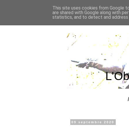
This site uses cookies from Google to 
are shared with Google along with per
statistics, and to detect and address
L'Ob
09 septembre 2020