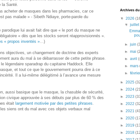
 la Santé.
Archives du
as acheter de masques dans les pharmacies, car ce
est pas malade » ‑ Sibeth Ndiaye, porte-parole du
▼
2026
(1
▼
juille
 parodique lui avait fait dire que « le port du masque ne
Emman
pou
 obligatoire « dès que les stocks seront réapprovisionnés ».
s « propos inventés »
…)
►
juin
(
►
mai
(
ons objectives, un changement de doctrine des experts
ment aura du mal à se débarrasser de cette petite phrase.
►
avril
(
le légendaire sparadrap du capitaine Haddock. Elle
►
mars
masque, et tout ce que le gouvernement pourra dire à ce
►
févri
incérité. Il a lui-même délégitimé à l’avance une mesure
►
2025
(3
►
2024
(2
en, aussi basique que le masque, la chasuble de sécurité,
►
2023
(3
lion civique approuvée à ses débuts par plus de 60 % des
nes était
largement motivée par des petites phrases
.
►
2022
(3
es siens ont du mal avec ces objets verbaux mal
►
2021
(4
►
2020
(1
►
2019
(1
►
2018
(1
►
2017
(1