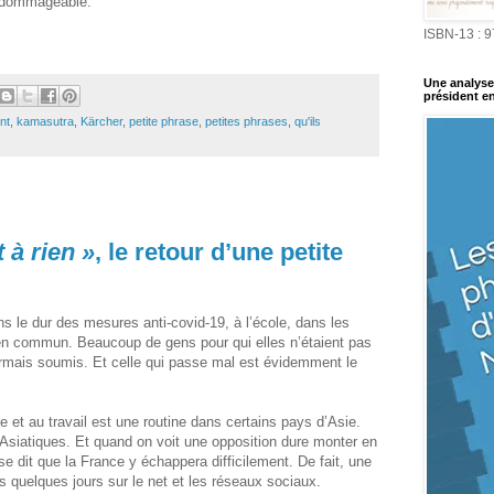
t dommageable.
ISBN-13 : 
Une analyse 
président en
nt
,
kamasutra
,
Kärcher
,
petite phrase
,
petites phrases
,
qu'ils
 à rien »
, le retour d’une petite
ns le dur des mesures anti-covid-19, à l’école, dans les
 en commun. Beaucoup de gens pour qui elles n’étaient pas
ormais soumis. Et celle qui passe mal est évidemment le
e et au travail est une routine dans certains pays d’Asie.
Asiatiques. Et quand on voit une opposition dure monter en
 dit que la France y échappera difficilement. De fait, une
is quelques jours sur le net et les réseaux sociaux.