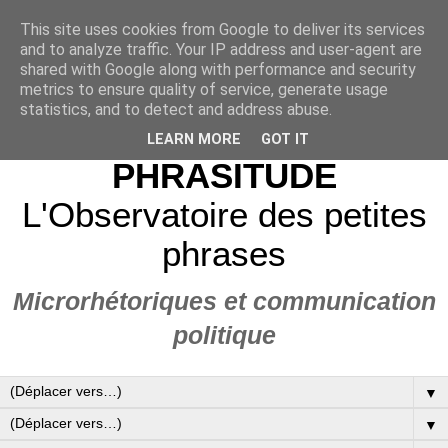
This site uses cookies from Google to deliver its services
and to analyze traffic. Your IP address and user-agent are
shared with Google along with performance and security
metrics to ensure quality of service, generate usage
statistics, and to detect and address abuse.
LEARN MORE
GOT IT
PHRASITUDE
L'Observatoire des petites
phrases
Microrhétoriques et communication
politique
▼
▼