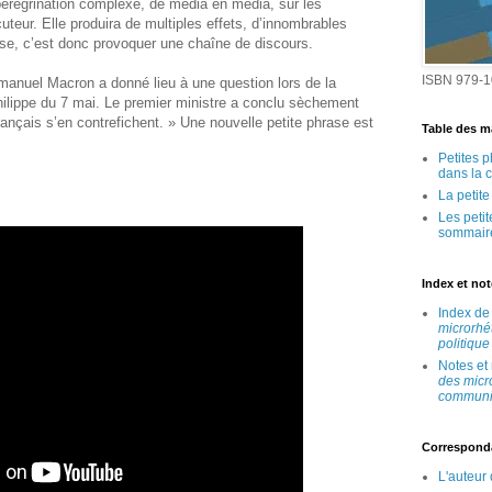
 pérégrination complexe, de média en média, sur les
uteur. Elle produira de multiples effets, d’innombrables
ase, c’est donc provoquer une chaîne de discours.
ISBN 979-1
manuel Macron a donné lieu à une question lors de la
ilippe du 7 mai. Le premier ministre a conclu sèchement
ançais s’en contrefichent. » Une nouvelle petite phrase est
Table des ma
Petites 
dans la 
La petit
Les peti
sommair
Index et no
Index d
microrhé
politique
Notes et
des micr
communic
Correspond
L'auteur