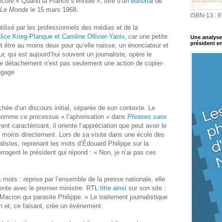
core « Quand la France s’ennuie », titre d’un
éditorial
de
Le Monde
le 15 mars 1968.
ISBN-13 : 
ilisé par les professionnels des médias et de la
lice Krieg-Planque et Caroline Ollivier-Yaniv
, car une petite
Une analyse 
président en
aut être au moins deux pour qu’elle naisse, un énonciateur et
, qui est aujourd’hui souvent un journaliste, opère le
Ce détachement n’est pas seulement une action de copier-
angage
chée d’un discours initial, séparée de son contexte. Le
nomme ce processus « l’aphorisation » dans
Phrases sans
t caractérisant, il oriente l’appréciation que peut avoir le
ou moins directement. Lors de sa visite dans une école des
nalistes, reprenant les mots d’Édouard Philippe sur la
rrogent le président qui répond : « Non, je n’ai pas ces
 mots : reprise par l’ensemble de la presse nationale, elle
nte avec le premier ministre. RTL
titre ainsi
sur son site :
Macron qui parasite Philippe. » Le traitement journalistique
n et, ce faisant, crée un événement.