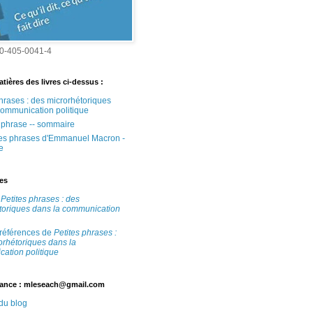
0-405-0041-4
tières des livres ci-dessus :
phrases : des microrhétoriques
communication politique
e phrase -- sommaire
tes phrases d'Emmanuel Macron -
e
tes
e
Petites phrases : des
toriques dans la communication
 références de
Petites phrases :
orhétoriques dans la
ation politique
ance : mleseach@gmail.com
 du blog