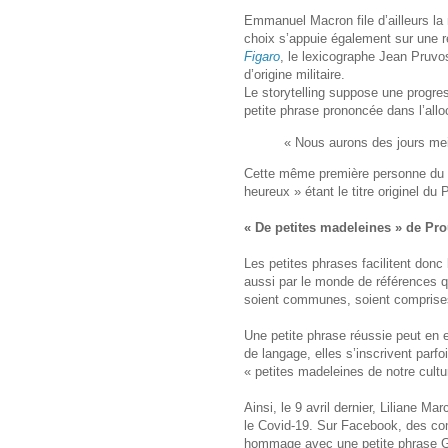
Emmanuel Macron file d’ailleurs la
choix s’appuie également sur une r
Figaro
, le lexicographe Jean Pruvo
d’origine militaire.
Le storytelling suppose une progre
petite phrase prononcée dans l’alloc
« Nous aurons des jours meil
Cette même première personne du pl
heureux » étant le titre originel d
« De petites madeleines » de Pro
Les petites phrases facilitent donc 
aussi par le monde de références q
soient communes, soient comprises,
Une petite phrase réussie peut en ef
de langage, elles s’inscrivent parf
« petites madeleines de notre cultur
Ainsi, le 9 avril dernier, Liliane 
le Covid-19. Sur Facebook, des c
hommage avec une petite phrase Geo