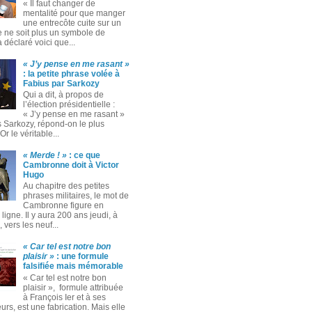
« Il faut changer de
mentalité pour que manger
une entrecôte cuite sur un
 ne soit plus un symbole de
 a déclaré voici que...
« J’y pense en me rasant »
: la petite phrase volée à
Fabius par Sarkozy
Qui a dit, à propos de
l’élection présidentielle :
« J’y pense en me rasant »
s Sarkozy, répond-on le plus
Or le véritable...
« Merde ! »
: ce que
Cambronne doit à Victor
Hugo
Au chapitre des petites
phrases militaires, le mot de
Cambronne figure en
ligne. Il y aura 200 ans jeudi, à
 vers les neuf...
« Car tel est notre bon
plaisir »
: une formule
falsifiée mais mémorable
« Car tel est notre bon
plaisir », formule attribuée
à François Ier et à ses
rs, est une fabrication. Mais elle