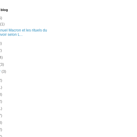
 blog
6)
t
(1)
uel Macron et les rituels du
voir selon L...
3)
2)
4)
(3)
er
(3)
2)
1)
3)
2)
1)
7)
3)
2)
7)