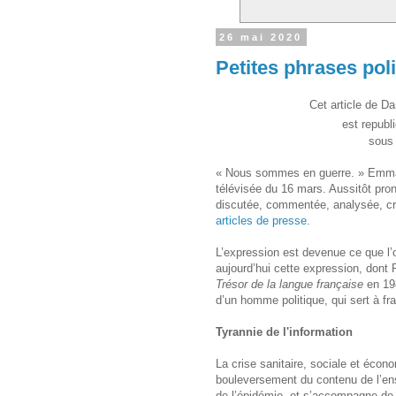
26 mai 2020
Petites phrases po
Cet article de D
est republi
sous
« Nous sommes en guerre. » Emmanu
télévisée du 16 mars. Aussitôt pro
discutée, commentée, analysée, crit
articles de presse
.
L’expression est devenue ce que l’
aujourd’hui cette expression, dont 
Trésor de la langue française
en 198
d’un homme politique, qui sert à fra
Tyrannie de l'information
La crise sanitaire, sociale et éco
bouleversement du contenu de l’ens
de l’épidémie, et s’accompagne de