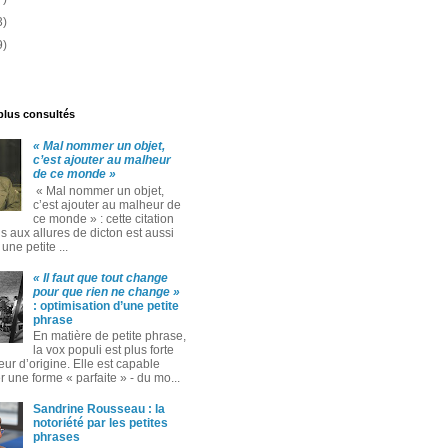
3)
9)
 plus consultés
« Mal nommer un objet,
c’est ajouter au malheur
de ce monde »
« Mal nommer un objet,
c’est ajouter au malheur de
ce monde » : cette citation
 aux allures de dicton est aussi
ne petite ...
« Il faut que tout change
pour que rien ne change »
: optimisation d’une petite
phrase
En matière de petite phrase,
la vox populi est plus forte
eur d’origine. Elle est capable
 une forme « parfaite » ‑ du mo...
Sandrine Rousseau : la
notoriété par les petites
phrases