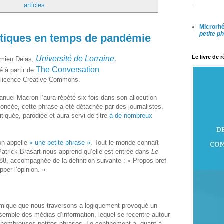
articles
Microrhé
petite p
litiques en temps de pandémie
Le livre de 
Université de Lorraine
,
amien Deias,
The Conversation
é à partir de
 licence Creative Commons.
el Macron l’aura répété six fois dans son allocution
noncée, cette phrase a été détachée par des journalistes,
iquée, parodiée et aura servi de titre
à de nombreux
on appelle
« une petite phrase »
. Tout le monde connaît
Patrick Brasart nous apprend qu’elle est entrée dans
Le
8, accompagnée de la définition suivante : « Propos bref
pper l’opinion. »
nomique que nous traversons a logiquement provoqué un
emble des médias d’information, lequel se recentre autour
 nombreuses petites phrases. Le confinement a, quant à