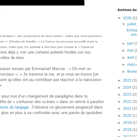
Archives du
»
▼
2026
(1
▼
juille
Emman
pou
s phrases » des productions de deux ordres : celles que nous pourrions
ris ! » (Charles de Gaulle), « La France ne peut pas accueillir toute la
►
juin
(
utres, celles que l’on assimile à des faux pas comme le « Casse-toi
►
mai
(
ns déjà y voir une certaine polarité fondée sur nos
elles de tiers.
►
avril
(
►
mars
phrases tenues par Emmanuel Macron : « On met un
►
févri
ociaux », « Je traverse la rue, et je vous en trouve [un
ent qu’elles ont pu contribuer par réaction à la naissance
►
2025
(3
».
►
2024
(2
►
2023
(3
git pour moi d’un changement de paradigme dans la
ifie de « confusion des scènes » dans un article à paraître
►
2022
(3
ences du langage
. J’observe un glissement progressif dans
►
2021
(4
e plus en plus à se confondre avec une parole du quotidien
►
2020
(1
►
2019
(1
►
2018
(1
►
2017
(1