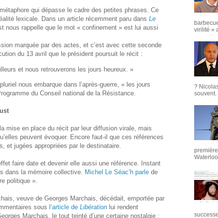
 métaphore qui dépasse le cadre des petites phrases. Ce
éalité lexicale. Dans un article récemment paru dans
Le
barbecue
st nous rappelle que le mot « confinement » est lui aussi
virilité »
ssion marquée par des actes, et c’est avec cette seconde
ution du 13 avril que le président poursuit le récit :
leurs et nous retrouverons les jours heureux. »
uriel nous embarque dans l’après-guerre, « les jours
? Nicola
u Programme du Conseil national de la Résistance.
souvent. 
ust
la mise en place du récit par leur diffusion virale, mais
u’elles peuvent évoquer. Encore faut-il que ces références
 et jugées appropriées par le destinataire.
première 
Waterloo,
fet faire date et devenir elle aussi une référence. Instant
ois dans la mémoire collective.
Michel Le Séac’h parle
de
e politique ».
Marchais, veuve de Georges Marchais, décédait, emportée par
ommentaires sous
l’article de
Libération
lui rendent
successeu
rges Marchais, le tout teinté d’une certaine nostalgie :