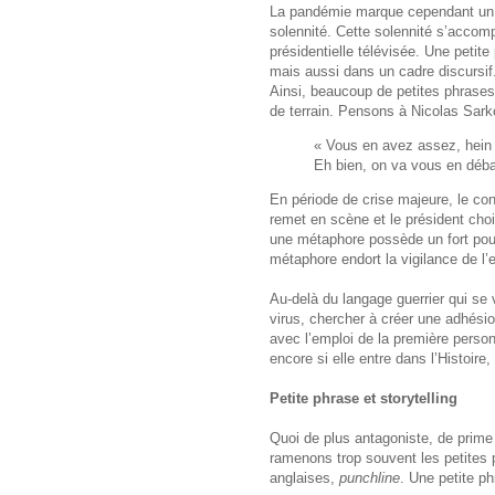
La pandémie marque cependant un c
solennité. Cette solennité s’accom
présidentielle télévisée. Une petit
mais aussi dans un cadre discursif
Ainsi, beaucoup de petites phrases 
de terrain. Pensons à Nicolas Sark
« Vous en avez assez, hein 
Eh bien, on va vous en déba
En période de crise majeure, le contr
remet en scène et le président choi
une métaphore possède un fort pouv
métaphore endort la vigilance de l’e
Au-delà du langage guerrier qui se 
virus, chercher à créer une adhésion
avec l’emploi de la première personn
encore si elle entre dans l’Histoire,
Petite phrase et storytelling
Quoi de plus antagoniste, de prime 
ramenons trop souvent les petites 
anglaises,
punchline
. Une petite p