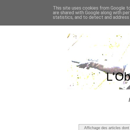
This site uses cookies from Google to 
are shared with Google along with per
statistics, and to detect and address
L'Ob
Affichage des articles dont 