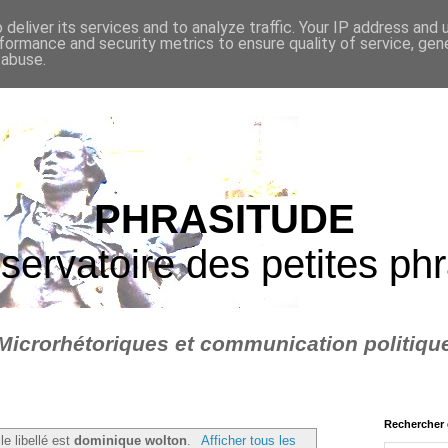
deliver its services and to analyze traffic. Your IP address and
formance and security metrics to ensure quality of service, ge
 abuse.
PHRASITUDE
servatoire des petites ph
Microrhétoriques et communication politiqu
Rechercher 
le libellé est
dominique wolton
.
Afficher tous les