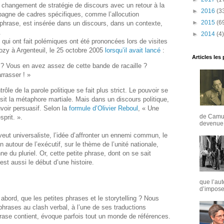
hangement de stratégie de discours avec un retour à la
►
2016
(3
pagne de cadres spécifiques, comme l’allocution
►
2015
(6
e phrase, est insérée dans un discours, dans un contexte,
.
►
2014
(4)
qui ont fait polémiques ont été prononcées lors de visites
ozy à Argenteuil, le 25 octobre 2005
lorsqu’il avait lancé
:
Articles les
? Vous en avez assez de cette bande de racaille ?
rrasser ! »
ôle de la parole politique se fait plus strict. Le pouvoir se
sit la métaphore martiale. Mais dans un discours politique,
oir persuasif. Selon la
formule d’Olivier Reboul
, « Une
de Camus
sprit. ».
devenue u
veut universaliste, l’idée d’affronter un ennemi commun, le
 autour de l’exécutif, sur le thème de l’unité nationale,
e du pluriel. Or, cette petite phrase, dont on se sait
 est aussi le début d’une histoire.
que l’aut
d’imposer
abord, que les petites phrases et le storytelling ? Nous
phrases au clash verbal, à l’une de ses traductions
hrase contient, évoque parfois tout un monde de références.