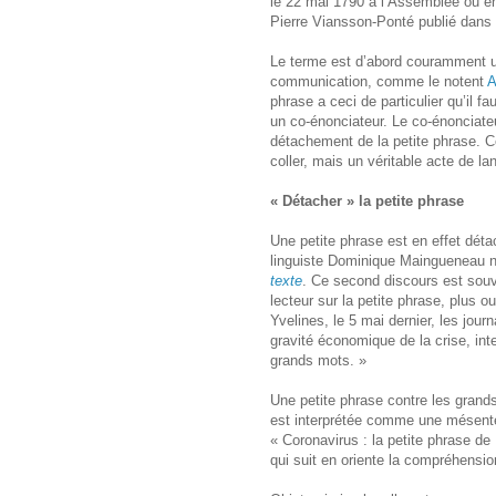
le 22 mai 1790 à l’Assemblée ou en
Pierre Viansson-Ponté publié dans
Le terme est d’abord couramment ut
communication, comme le notent
A
phrase a ceci de particulier qu’il f
un co-énonciateur. Le co-énonciateur
détachement de la petite phrase. 
coller, mais un véritable acte de l
« Détacher » la petite phrase
Une petite phrase est en effet déta
linguiste Dominique Maingueneau 
texte
. Ce second discours est souven
lecteur sur la petite phrase, plus 
Yvelines, le 5 mai dernier, les jour
gravité économique de la crise, inte
grands mots. »
Une petite phrase contre les grands
est interprétée comme une mésente
« Coronavirus : la petite phrase de 
qui suit en oriente la compréhensio