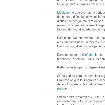
lui, augmenté le temps consacré à 
Médiamétrie
a relevé, sur la pério
de la durée d’écoute individuelle 
d’audience des journaux télévisés.
réseaux sociaux a également largem
fatigue, de flou, d’incertitude de la
Dominique Wolton, directeur de r
ainsi en garde dans un récent entr
l’information, allant jusqu’à parler 
Dans ce contexte d’
infodémie
, les
retiennent l’attention. D’ailleurs c
Rythmer le temps politique et m
Si les petites phrases semblent auj
l’impression que leur nombre s’accro
depuis longtemps. Michel Le Séac’
Phrase
.
Citons à titre d’exemple « L’État, c
est contestée, « La roche tarpéien