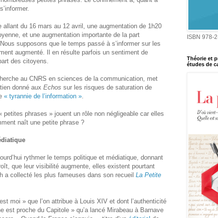
s’informer.
de allant du 16 mars au 12 avril, une augmentation de 1h20
moyenne, et une augmentation importante de la part
ISBN 978-2
 Nous supposons que le temps passé à s’informer sur les
ent augmenté. Il en résulte parfois un sentiment de
Théorie et p
 part des citoyens.
études de ca
echerche au CNRS en sciences de la communication, met
etien donné aux
Echos
sur les risques de saturation de
de
« tyrannie de l’information »
.
 « petites phrases » jouent un rôle non négligeable car elles
omment naît une petite phrase ?
édiatique
ourd’hui rythmer le temps politique et médiatique, donnant
ît, que leur visibilité augmente, elles existent pourtant
h a collecté les plus fameuses dans son recueil
La Petite
’est moi » que l’on attribue à Louis XIV et dont l’authenticité
ne est proche du Capitole » qu’a lancé Mirabeau à Barnave