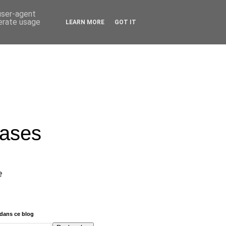
 user-agent
nerate usage
LEARN MORE
GOT IT
rases
e
dans ce blog