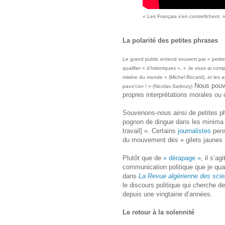
« Les Français s’en contrefichent. 
La polarité des petites phrases
Le grand public entend souvent par « petite
qualifier « d’historiques », « Je vous ai comp
misère du monde » (Michel Rocard), et les a
Nous pouvo
pauv’con ! » (Nicolas Sarkozy)
propres interprétations morales ou c
Souvenons-nous ainsi de petites 
pognon de dingue dans les minima s
travail] ». Certains
journalistes
pens
du mouvement des « gilets jaunes 
Plutôt que de
« dérapage »
, il s’a
communication politique que je qual
dans
La Revue algérienne des sci
le discours politique qui cherche d
depuis une vingtaine d’années.
Le retour à la solennité