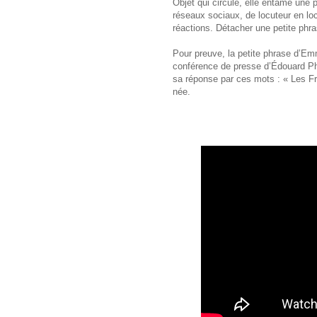
Objet qui circule, elle entame une
réseaux sociaux, de locuteur en loc
réactions. Détacher une petite phr
Pour preuve, la petite phrase d’Em
conférence de presse d’Édouard Ph
sa réponse par ces mots : « Les Fr
née.