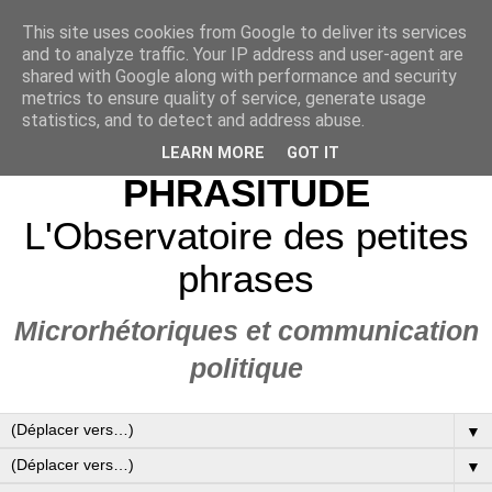
This site uses cookies from Google to deliver its services
and to analyze traffic. Your IP address and user-agent are
shared with Google along with performance and security
metrics to ensure quality of service, generate usage
statistics, and to detect and address abuse.
LEARN MORE
GOT IT
PHRASITUDE
L'Observatoire des petites
phrases
Microrhétoriques et communication
politique
▼
▼