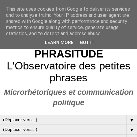
This site uses cookies from Google to deliver its services
and to analyze traffic. Your IP address and user-agent are
shared with Google along with performance and security
metrics to ensure quality of service, generate usage
statistics, and to detect and address abuse.
LEARN MORE
GOT IT
PHRASITUDE
L'Observatoire des petites
phrases
Microrhétoriques et communication
politique
▼
▼