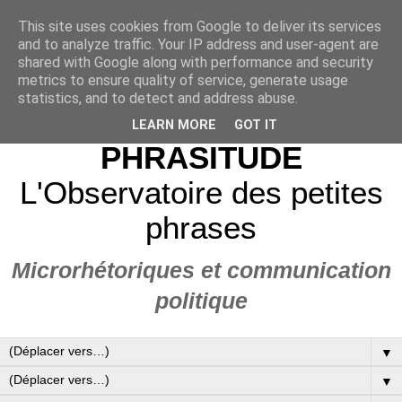
This site uses cookies from Google to deliver its services
and to analyze traffic. Your IP address and user-agent are
shared with Google along with performance and security
metrics to ensure quality of service, generate usage
statistics, and to detect and address abuse.
LEARN MORE
GOT IT
PHRASITUDE
L'Observatoire des petites
phrases
Microrhétoriques et communication
politique
▼
▼