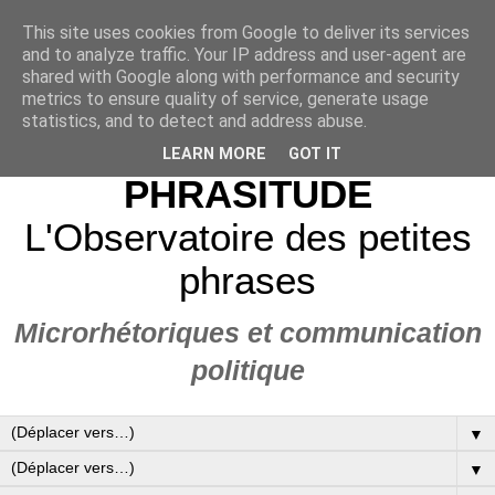
This site uses cookies from Google to deliver its services
and to analyze traffic. Your IP address and user-agent are
shared with Google along with performance and security
metrics to ensure quality of service, generate usage
statistics, and to detect and address abuse.
LEARN MORE
GOT IT
PHRASITUDE
L'Observatoire des petites
phrases
Microrhétoriques et communication
politique
▼
▼