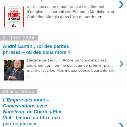
›
« L’échec est un tabou français », affirment
d’emblée les journalistes Élizabeth Martichoux et
Catherine Mangin dans L'art de perdre en ...
01 juin 2026
André Santini, roi des petites
phrases – ou des bons mots ?
›
Décédé ce 1er juin, André Santini n’était pas
seulement un homme politique de premier plan,
maire d’Issy-les-Moulineaux depuis quarante-six
...
09 mai 2026
L’Empire des mots –
Conversations avec
Napoléon
, de Charles-Eloi
Vial : lecture au filtre des
›
petites phrases