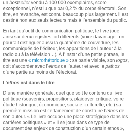
un
bestseller
vendu à 100 000 exemplaires, score
exceptionnel, n’est lu que par 0,2 % du corps électoral. Son
titre, en revanche, est connu beaucoup plus largement. Il est
destiné non aux seuls lecteurs mais à l’ensemble du public.
En tant qu’outil de communication politique, le livre joue
ainsi sur deux registres fort différents (voire davantage : on
pourrait distinguer aussi la quatrième de couverture, les
communiqués de l’éditeur, les apparitions de l’auteur à la
radio ou à la télévision…). À l’instar d’une petite phrase, le
titre est une
« microrhétorique »
: sa partie visible, son
logos
,
doit s’accorder avec l’
ethos
de l’auteur et avec le
pathos
d’une partie au moins de l’électorat.
L’
ethos
est dans le titre
D’une manière générale, quel que soit le contenu du livre
politique (souvenirs, propositions, plaidoyer, critique, voire
étude historique, économique, sociale, culturelle, etc.) sa
première mission est certainement de construire l’
ethos
de
son auteur. « Le livre occupe une place stratégique dans les
carrières politiques » et « il se joue dans ce type de
document des enjeux de construction d’un certain ethos »,