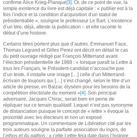
confirme Alice Krieg-Planque
[3]
. Or, de ce point de vue, la
simple existence du livre est déjà capitale : « publier est à la
fois l'indice et la condition d'acquisition d'un statut de
présidentiable », souligne le professeur Le Bart. L’existence
d’un titre, déjà, atteste la publication – et elle raconte le
début d’une histoire.
Certains titres portent plus que d’autres. Emmanuel Faux,
Thomas Legrand et Gilles Perez ont décrit en détail le cas
du petit ouvrage rédigé par François Mitterrand avant
l’élection présidentielle de 1988 : « lorsque paraît la
Lettre à
tous les Français
, le Président-candidat n’accouche pas
d’un texte, il installe une image […] celle d’un Mitterrand-
écrivain de toujours qui […] s’est changé, selon le titre d’un
article de presse, en Balzac élyséen pour les besoins de la
compétition électorale du moment »
[4]
. Son principal
adversaire, Jacques Chirac, serait bien en peine de
répliquer sur ce terrain qualitatif. Lequel n’est pas synonyme
de distanciation puisque le concept de « lettre » évoque la
proximité avec les électeurs et non un exposé
programmatique. Un commentaire de
Libération
cité par les
trois auteurs souligne la parfaite association du
logos
, de
l’
ethos
et du
pathos
:
« cette Lettre fera date dans l’histoire