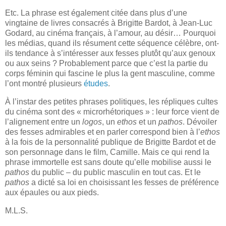
Etc. La phrase est également citée dans plus d’une
vingtaine de livres consacrés à Brigitte Bardot, à Jean-Luc
Godard, au cinéma français, à l’amour, au désir… Pourquoi
les médias, quand ils résument cette séquence célèbre, ont-
ils tendance à s’intéresser aux fesses plutôt qu’aux genoux
ou aux seins ? Probablement parce que c’est la partie du
corps féminin qui fascine le plus la gent masculine, comme
l’ont montré plusieurs
études
.
À l’instar des petites phrases politiques, les répliques cultes
du cinéma sont des « microrhétoriques » : leur force vient de
l’alignement entre un
logos
, un
ethos
et un
pathos
. Dévoiler
des fesses admirables et en parler correspond bien à l’
ethos
à la fois de la personnalité publique de Brigitte Bardot et de
son personnage dans le film, Camille. Mais ce qui rend la
phrase immortelle est sans doute qu’elle mobilise aussi le
pathos
du public – du public masculin en tout cas. Et le
pathos
a dicté sa loi en choisissant les fesses de préférence
aux épaules ou aux pieds.
M.L.S.