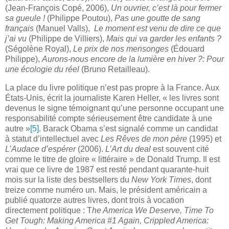
(Jean-François Copé, 2006),
Un ouvrier, c’est là pour fermer
sa gueule !
(Philippe Poutou),
Pas une goutte de sang
français
(Manuel Valls),
Le moment est venu de dire ce que
j’ai vu
(Philippe de Villiers),
Mais qui va garder les enfants ?
(Ségolène Royal),
Le prix de nos mensonges
(Édouard
Philippe),
Aurons-nous encore de la lumière en hiver ?: Pour
une écologie du réel
(Bruno Retailleau).
La place du livre politique n’est pas propre à la France. Aux
États-Unis, écrit la journaliste Karen Heller, « les livres sont
devenus le signe témoignant qu’une personne occupant une
responsabilité compte sérieusement être candidate à une
autre »
[5]
. Barack Obama s’est signalé comme un candidat
à statut d’intellectuel avec
Les Rêves de mon père
(1995) et
L’Audace d’espérer
(2006).
L’Art du deal
est souvent cité
comme le titre de gloire « littéraire » de Donald Trump. Il est
vrai que ce livre de 1987 est resté pendant quarante-huit
mois sur la liste des bestsellers du
New York Times
, dont
treize comme numéro un.
Mais, le président américain a
publié quatorze autres livres, dont trois à vocation
directement politique :
T
he America We Deserve, Time To
Get Tough: Making America #1 Again, Crippled America: