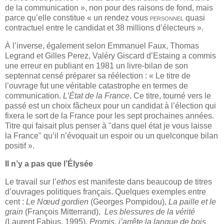
de la communication », non pour des raisons de fond, mais
parce qu’elle constitue « un rendez vous
personnel
quasi
contractuel entre le candidat et 38 millions d’électeurs ».
À l’inverse, également selon Emmanuel Faux, Thomas
Legrand et Gilles Perez, Valéry Giscard d’Estaing a commis
une erreur en publiant en 1981 un livre-bilan de son
septennat censé préparer sa réélection : « Le titre de
l’ouvrage fut une véritable catastrophe en termes de
communication.
L’État de la France
. Ce titre, tourné vers le
passé est un choix fâcheux pour un candidat à l’élection qui
fixera le sort de la France pour les sept prochaines années.
Titre qui faisait plus penser à "dans quel état je vous laisse
la France" qu’il n’évoquait un espoir ou un quelconque bilan
positif ».
Il n’y a pas que l’Élysée
Le travail sur l’
ethos
est manifeste dans beaucoup de titres
d’ouvrages politiques français. Quelques exemples entre
cent :
Le Nœud gordien
(Georges Pompidou),
La paille et le
grain
(François Mitterrand),
Les blessures de la vérité
(Laurent Fabius, 1995),
Promis, j’arrête la langue de bois