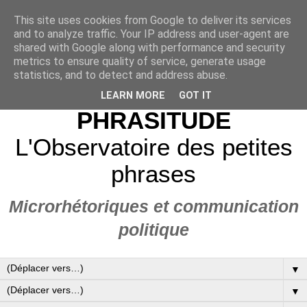
This site uses cookies from Google to deliver its services
and to analyze traffic. Your IP address and user-agent are
shared with Google along with performance and security
metrics to ensure quality of service, generate usage
statistics, and to detect and address abuse.
LEARN MORE
GOT IT
PHRASITUDE
L'Observatoire des petites
phrases
Microrhétoriques et communication
politique
▼
▼