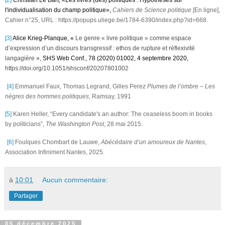
l'individualisation du champ politique»,
Cahiers de Science politique
[En ligne],
Cahier n°25, URL : https://popups.uliege.be/1784-6390/index.php?id=668.
[3]
Alice Krieg-Planque, «
Le genre « livre politique » comme espace
d’expression d’un discours transgressif : ethos de rupture et réflexivité
langagière
»,
SHS Web Conf., 78 (2020) 01002, 4 septembre 2020,
https://doi.org/10.1051/shsconf/20207801002
[4]
Emmanuel Faux, Thomas Legrand, Gilles Perez
Plumes de l’ombre – Les
nègres des hommes politiques
, Ramsay, 1991
[5]
Karen Heller, “Every candidate's an author: The ceaseless boom in books
by politicians”,
The Washington Post
, 28 mai 2015.
[6]
Foulques Chombart de Lauwe,
Abécédaire d’un amoureux de Nantes
,
Association Infiniment Nantes, 2025.
à
10:01
Aucun commentaire:
Partager
05 décembre 2025