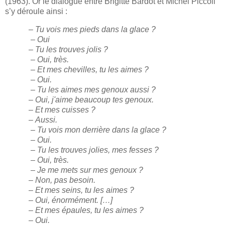
(1963). Or le dialogue entre Brigitte Bardot et Michel Piccoli
s’y déroule ainsi :
– Tu vois mes pieds dans la glace ?
– Oui
– Tu les trouves jolis ?
– Oui, très.
– Et mes chevilles, tu les aimes ?
– Oui.
– Tu les aimes mes genoux aussi ?
– Oui, j'aime beaucoup tes genoux.
– Et mes cuisses ?
–
Aussi.
– Tu vois mon derrière dans la glace ?
– Oui.
– Tu les trouves jolies, mes fesses ?
– Oui, très.
– Je me mets sur mes genoux ?
– Non, pas besoin.
– Et mes seins, tu les aimes ?
– Oui, énormément. […]
– Et mes épaules, tu les aimes ?
– Oui.