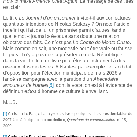
How to make America Great Again
. Le message de ces titres
est clair.
Le titre
Le Journal d’un prisonnier
invite-t-il aux conjectures
quant aux intentions de Nicolas Sarkozy ? On note l’article
indéfini qui fait de lui un prisonnier parmi d’autres, tandis
que le mot « journal » évoque sans doute une relation
objective des faits. Ce n’est pas
Le Comte de Monte-Cristo
.
Mais comme on sait, une modestie peut être vraie ou fausse.
Et puis, il n’y a pas que la présidence de la République
dans la vie. Le titre de livre peut-être un instrument à des
niveaux plus modestes. À Nantes, par exemple, le candidat
d’opposition pour l’élection municipale de mars 2026 a
lancé sa campagne avec la parution d’un
Abécédaire
amoureux de Nantes
[6]
, dont la vocation est à l’évidence de
définir un
ethos
d’homme de culture bienveillant.
M.L.S.
[1]
Christian Le Bart, « L’analyse des livres politiques – Les présidentiables de
2007 face à l’exigence de proximité »,
Questions de communication
, n° 15,
2009.
[2]
Christian Le Bart, «Les livres (des) politiques : Hypothèses sur