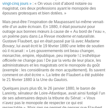
vingt-cinq jours »
: « On vous croit d’abord notaire ou
magistrat, ces deux professions ayant le monopole des
épouses grotesques et bien dotées. »
Mais peut-être l’inspiration de Maupassant lui-même venait-
elle d’un autre écrivain. En 1880, il était poursuivi pour
outrage aux bonnes mœurs à cause de « Au bord de l’eau »,
un poème paru dans
La Revue moderne et naturaliste
.
Gustave Flaubert, qui en était passé par là avec
Madame
Bovary
, lui avait écrit le 19 février 1880 une lettre de soutien
où il ricanait : « Les gouvernements ont beau changer,
monarchie, empire, république, peu importe !
L’esthétique
officielle
ne change pas ! De par la vertu de leur place, les
administrateurs et les magistrats ont le monopole du goût
(exemple : les considérants de mon acquittement). Ils savent
comment on
doit
écrire ». La lettre de Flaubert a été publiée
le 21 février 1880 à la Une du
Gaulois
.
Quelques jours plus tôt, le 26 janvier 1880, le baron de
Lareinty, sénateur de Loire-Atlantique, avait ainsi fustigé l’un
de ses adversaires depuis la tribune du Sénat : «
Vous
n'avez pas le monopole
de respecter ce qui est
respectable
». Mais rien ne permet de penser que Flaubert