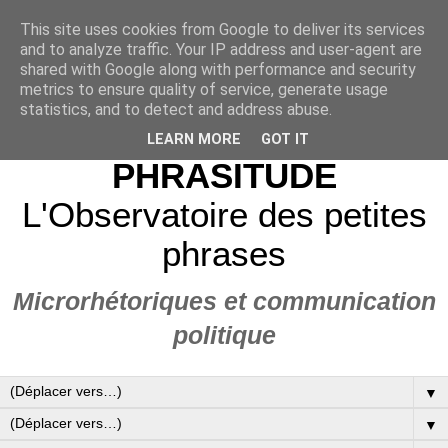
This site uses cookies from Google to deliver its services
and to analyze traffic. Your IP address and user-agent are
shared with Google along with performance and security
metrics to ensure quality of service, generate usage
statistics, and to detect and address abuse.
LEARN MORE
GOT IT
PHRASITUDE
L'Observatoire des petites
phrases
Microrhétoriques et communication
politique
▼
▼