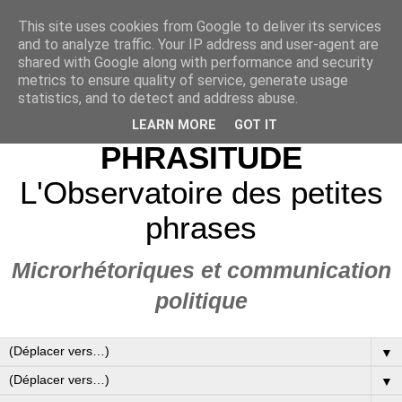
This site uses cookies from Google to deliver its services
and to analyze traffic. Your IP address and user-agent are
shared with Google along with performance and security
metrics to ensure quality of service, generate usage
statistics, and to detect and address abuse.
LEARN MORE
GOT IT
PHRASITUDE
L'Observatoire des petites
phrases
Microrhétoriques et communication
politique
▼
▼