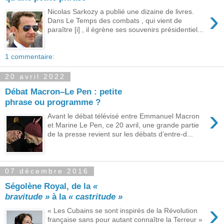
›
Nicolas Sarkozy a publié une dizaine de livres.
Dans Le Temps des combats , qui vient de
paraître [i] , il égrène ses souvenirs présidentiel...
1 commentaire:
20 avril 2022
Débat Macron–Le Pen : petite
phrase ou programme ?
›
Avant le débat télévisé entre Emmanuel Macron
et Marine Le Pen, ce 20 avril, une grande partie
de la presse revient sur les débats d’entre-d...
07 décembre 2016
Ségolène Royal, de la
«
bravitude »
à la
« castritude »
›
« Les Cubains se sont inspirés de la Révolution
française sans pour autant connaître la Terreur »