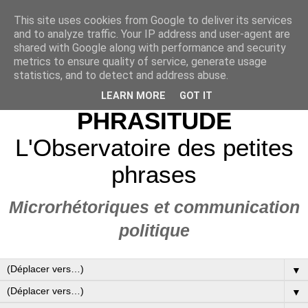
This site uses cookies from Google to deliver its services
and to analyze traffic. Your IP address and user-agent are
shared with Google along with performance and security
metrics to ensure quality of service, generate usage
statistics, and to detect and address abuse.
LEARN MORE
GOT IT
PHRASITUDE
L'Observatoire des petites
phrases
Microrhétoriques et communication
politique
▼
▼