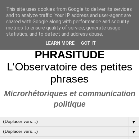
This site uses cookies from Google to deliver its services
and to analyze traffic. Your IP address and user-agent are
shared with Google along with performance and security
metrics to ensure quality of service, generate usage
statistics, and to detect and address abuse.
LEARN MORE
GOT IT
PHRASITUDE
L'Observatoire des petites
phrases
Microrhétoriques et communication
politique
▼
▼