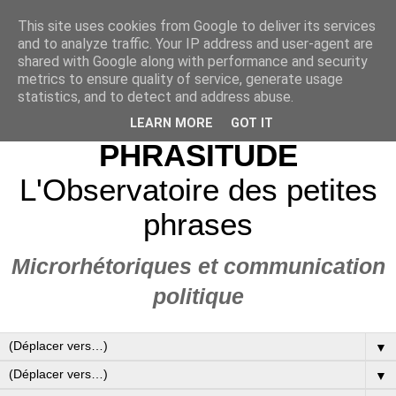
This site uses cookies from Google to deliver its services
and to analyze traffic. Your IP address and user-agent are
shared with Google along with performance and security
metrics to ensure quality of service, generate usage
statistics, and to detect and address abuse.
LEARN MORE
GOT IT
PHRASITUDE
L'Observatoire des petites
phrases
Microrhétoriques et communication
politique
▼
▼