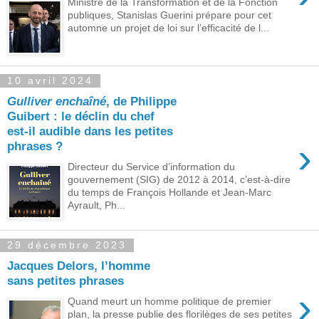
Ministre de la Transformation et de la Fonction
publiques, Stanislas Guerini prépare pour cet
automne un projet de loi sur l’efficacité de l...
10 avril 2024
Gulliver enchaîné
, de Philippe
Guibert : le déclin du chef
est-il audible dans les petites
›
phrases ?
Directeur du Service d’information du
gouvernement (SIG) de 2012 à 2014, c’est-à-dire
du temps de François Hollande et Jean-Marc
Ayrault, Ph...
29 décembre 2023
Jacques Delors, l’homme
sans petites phrases
›
Quand meurt un homme politique de premier
plan, la presse publie des florilèges de ses petites