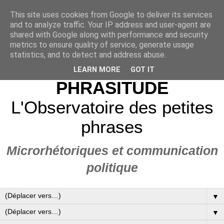
This site uses cookies from Google to deliver its services
and to analyze traffic. Your IP address and user-agent are
shared with Google along with performance and security
metrics to ensure quality of service, generate usage
statistics, and to detect and address abuse.
LEARN MORE
GOT IT
PHRASITUDE
L'Observatoire des petites
phrases
Microrhétoriques et communication
politique
▼
▼