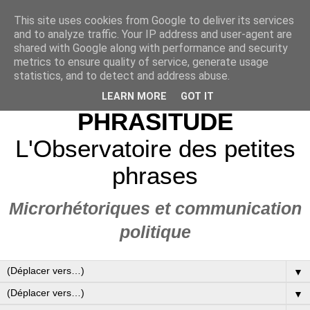
This site uses cookies from Google to deliver its services
and to analyze traffic. Your IP address and user-agent are
shared with Google along with performance and security
metrics to ensure quality of service, generate usage
statistics, and to detect and address abuse.
LEARN MORE
GOT IT
PHRASITUDE
L'Observatoire des petites
phrases
Microrhétoriques et communication
politique
▼
▼