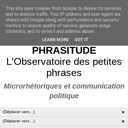
This site uses cookies from Google to deliver its services
and to analyze traffic. Your IP address and user-agent are
shared with Google along with performance and security
metrics to ensure quality of service, generate usage
statistics, and to detect and address abuse.
LEARN MORE
GOT IT
PHRASITUDE
L'Observatoire des petites
phrases
Microrhétoriques et communication
politique
▼
▼