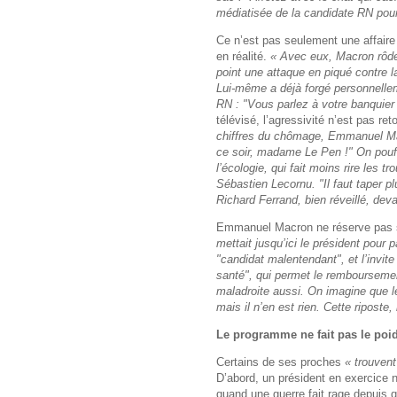
médiatisée de la candidate RN pour
Ce n’est pas seulement une affaire 
en réalité.
« Avec eux, Macron rôde 
point une attaque en piqué contre l
Lui-même a déjà forgé personnelle
RN : "Vous parlez à votre banquier
télévisé, l’agressivité n’est pas r
chiffres du chômage, Emmanuel Mac
ce soir, madame Le Pen !" On pouff
l’écologie, qui fait moins rire les t
Sébastien Lecornu. "Il faut taper p
Richard Ferrand, bien réveillé, deva
Emmanuel Macron ne réserve pas 
mettait jusqu’ici le président pour
"candidat malentendant", et l’invit
santé", qui permet le remboursemen
maladroite aussi. On imagine que l
mais il n’en est rien. Cette riposte, 
Le programme ne fait pas le poi
Certains de ses proches
« trouvent
D’abord, un président en exercice 
quand une guerre fait rage depuis 