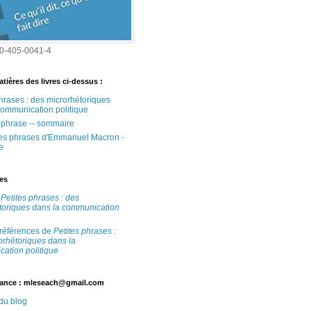
0-405-0041-4
tières des livres ci-dessus :
phrases : des microrhétoriques
communication politique
e phrase -- sommaire
tes phrases d'Emmanuel Macron -
e
tes
e
Petites phrases : des
toriques dans la communication
 références de
Petites phrases :
orhétoriques dans la
ation politique
ance : mleseach@gmail.com
 du blog