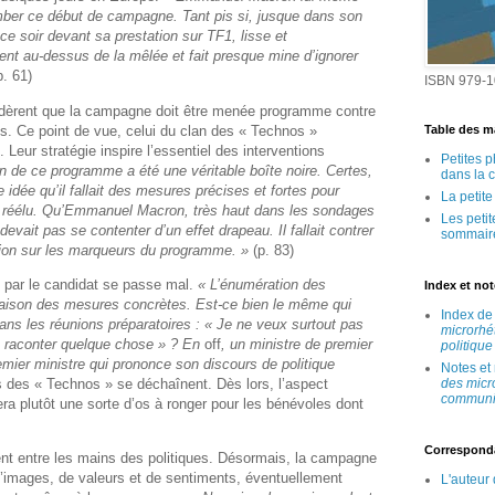
mber ce début de campagne. Tant pis si, jusque dans son
e soir devant sa prestation sur TF1, lisse et
tient au-dessus de la mêlée et fait presque mine d’ignorer
. 61)
ISBN 979-1
idèrent que la campagne doit être menée programme contre
. Ce point de vue, celui du clan des « Technos »
Table des ma
 Leur stratégie inspire l’essentiel des interventions
Petites 
on de ce programme a été une véritable boîte noire. Certes,
dans la 
 idée qu’il fallait des mesures précises et fortes pour
La petit
nt réélu. Qu’Emmanuel Macron, très haut dans les sondages
Les peti
vait pas se contenter d’un effet drapeau. Il fallait contrer
sommair
ntion sur les marqueurs du programme. »
(p. 83)
 par le candidat se passe mal.
« L’énumération des
Index et no
naison des mesures concrètes. Est-ce bien le même qui
Index d
dans les réunions préparatoires : « Je ne veux surtout pas
microrhé
 raconter quelque chose » ? En
off
, un ministre de premier
politique
remier ministre qui prononce son discours de politique
Notes et
s des « Technos » se déchaînent. Dès lors, l’aspect
des micr
communic
 plutôt une sorte d’os à ronger pour les bénévoles dont
Correspond
nt entre les mains des politiques. Désormais, la campagne
’images, de valeurs et de sentiments, éventuellement
L'auteur