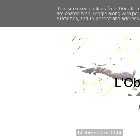
This site uses cookies from Google to 
are shared with Google along with per
statistics, and to detect and address
L'Ob
12 décembre 2022