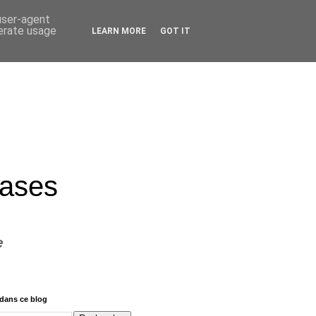
 user-agent
nerate usage
LEARN MORE
GOT IT
rases
e
dans ce blog