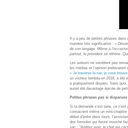
Il y a peu de petites phrases dans ce
manière très significative :
« Désor
de son langage. Même à l’occasion d
partout, le président se réfrène. Qui
Les auteurs ne semblent pas remar
les médias et l’opinion prélevaient
« Je traverse la rue, je vous trouve 
un visiteur lambda en 2018, a été 
a pratiquement disparu. Sans quoi,
aurait été davantage épicée de peti
Petites phrases pas si disparues
Si la demande s’est tarie, ce n’est
consacrent même un mini-chapitre
débat d’entre deux tours, l’assist
des formules qui feront mouche fac
sac : "Arrêtez avec le chat qui cach