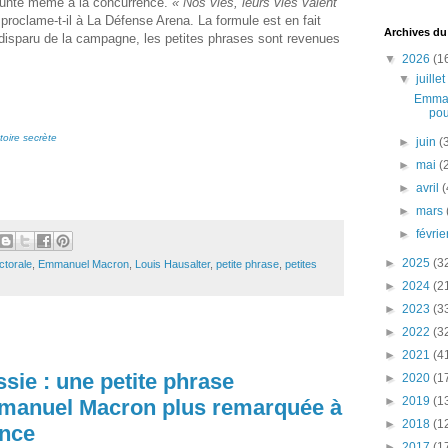
unte même à la concurrence.
« Nos vies, leurs vies valent
 proclame-t-il à La Défense Arena. La formule est en fait
Archives du
r disparu de la campagne, les petites phrases sont revenues
▼
2026
(1
▼
juille
Emman
pou
stoire secrète
►
juin
(
►
mai
(
►
avril
(
►
mars
►
févri
►
2025
(3
ctorale
,
Emmanuel Macron
,
Louis Hausalter
,
petite phrase
,
petites
►
2024
(2
►
2023
(3
►
2022
(3
►
2021
(4
sie : une petite phrase
►
2020
(1
►
2019
(1
mmanuel Macron plus remarquée à
►
2018
(1
ance
►
2017
(1