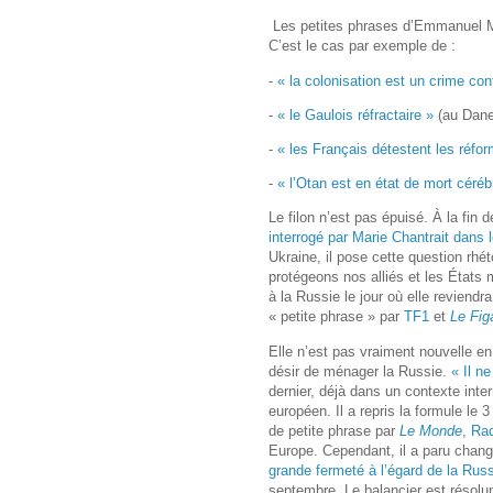
Les petites phrases d’Emmanuel Ma
C’est le cas par exemple de :
-
« la colonisation est un crime con
-
« le Gaulois réfractaire »
(au Dan
-
« les Français détestent les réfor
-
« l’Otan est en état de mort céréb
Le filon n’est pas épuisé. À la fin 
interrogé par Marie Chantrait dans
Ukraine, il pose cette question rhé
protégeons nos alliés et les États
à la Russie le jour où elle reviendr
« petite phrase » par
TF1
et
Le Fig
Elle n’est pas vraiment nouvelle en
désir de ménager la Russie.
« Il n
dernier, déjà dans un contexte inte
européen. Il a repris la formule le 
de petite phrase par
Le Monde
,
Rad
Europe. Cependant, il a paru chan
grande fermeté à l’égard de la Rus
septembre. Le balancier est résolum