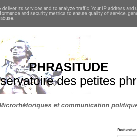
deliver its services and to analyze traffic. Your IP address and
formance and security metrics to ensure quality of service, ge
 abuse.
PHRASITUDE
servatoire des petites ph
Microrhétoriques et communication politiqu
Rechercher 