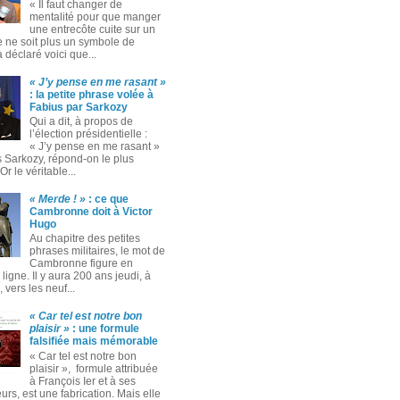
« Il faut changer de
mentalité pour que manger
une entrecôte cuite sur un
 ne soit plus un symbole de
 a déclaré voici que...
« J’y pense en me rasant »
: la petite phrase volée à
Fabius par Sarkozy
Qui a dit, à propos de
l’élection présidentielle :
« J’y pense en me rasant »
s Sarkozy, répond-on le plus
Or le véritable...
« Merde ! »
: ce que
Cambronne doit à Victor
Hugo
Au chapitre des petites
phrases militaires, le mot de
Cambronne figure en
ligne. Il y aura 200 ans jeudi, à
 vers les neuf...
« Car tel est notre bon
plaisir »
: une formule
falsifiée mais mémorable
« Car tel est notre bon
plaisir », formule attribuée
à François Ier et à ses
rs, est une fabrication. Mais elle