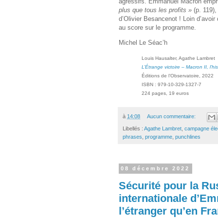
agressifs. Emmanuel Macron empr
plus que tous les profits »
(p. 119),
d’Olivier Besancenot ! Loin d’avoi
au score sur le programme.
Michel Le Séac’h
Louis Hausalter, Agathe Lambret
L’Étrange victoire – Macron II, l’hi
Éditions de l’Observatoire, 2022
ISBN : 979-10-329-1327-7
224 pages, 19 euros
à
14:08
Aucun commentaire:
Libellés :
Agathe Lambret
,
campagne éle
phrases
,
programme
,
punchlines
08 décembre 2022
Sécurité pour la Rus
internationale d’E
l’étranger qu’en Fr