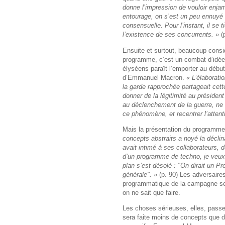
donne l’impression de vouloir enja
entourage, on s’est un peu ennuyé c
consensuelle. Pour l’instant, il se 
l’existence de ses concurrents. »
(p
Ensuite et surtout, beaucoup cons
programme, c’est un combat d’idées
élyséens paraît l’emporter au début.
d’Emmanuel Macron.
« L’élaborati
la garde rapprochée partageait cette
donner de la légitimité au préside
au déclenchement de la guerre, ne de
ce phénomène, et recentrer l’atte
Mais la présentation du programme
concepts abstraits a noyé la décli
avait intimé à ses collaborateurs, 
d’un programme de techno, je veux
plan s’est désolé : "On dirait un P
générale". »
(p. 90) Les adversaire
programmatique de la campagne sera
on ne sait que faire.
Les choses sérieuses, elles, passe
sera faite moins de concepts que d