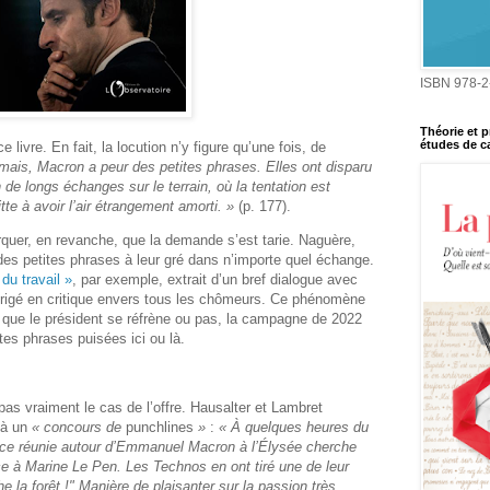
ISBN 978-2
Théorie et p
études de ca
 livre. En fait, la locution n’y figure qu’une fois, de
mais, Macron a peur des petites phrases. Elles ont disparu
e longs échanges sur le terrain, où la tentation est
tte à avoir l’air étrangement amorti. »
(p. 177).
quer, en revanche, que la demande s’est tarie. Naguère,
 des petites phrases à leur gré dans n’importe quel échange.
du travail »
, par exemple, extrait d’un bref dialogue avec
érigé en critique envers tous les chômeurs. Ce phénomène
 que le président se réfrène ou pas, la campagne de 2022
tes phrases puisées ici ou là.
 pas vraiment le cas de l’offre. Hausalter et Lambret
 à un
« concours de
punchlines
»
:
« À quelques heures du
ance réunie autour d’Emmanuel Macron à l’Élysée cherche
e à Marine Le Pen. Les Technos en ont tiré une de leur
e la forêt !" Manière de plaisanter sur la passion très