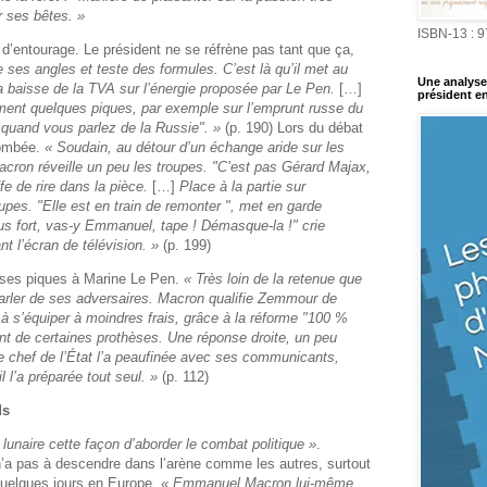
 ses bêtes. »
ISBN-13 : 
d’entourage. Le président ne se réfrène pas tant que ça,
ses angles et teste des formules. C’est là qu’il met au
Une analyse 
a baisse de la TVA sur l’énergie proposée par Le Pen.
[…]
président en
ment quelques piques, par exemple sur l’emprunt russe du
 quand vous parlez de la Russie". »
(p. 190) Lors du débat
etombée.
« Soudain, au détour d’un échange aride sur les
ron réveille un peu les troupes. "C’est pas Gérard Majax,
e de rire dans la pièce.
[…]
Place à la partie sur
roupes. "Elle est en train de remonter ", met en garde
lus fort, vas-y Emmanuel, tape ! Démasque-la !" crie
nt l’écran de télévision. »
(p. 199)
ses piques à Marine Le Pen.
« Très loin de la retenue que
 parler de ses adversaires. Macron qualifie Zemmour de
e à s’équiper à moindres frais, grâce à la réforme "100 %
t de certaines prothèses. Une réponse droite, un peu
e chef de l’État l’a peaufinée avec ses communicants,
il l’a préparée tout seul. »
(p. 112)
ds
 lunaire cette façon d’aborder le combat politique »
.
n’a pas à descendre dans l’arène comme les autres, surtout
quelques jours en Europe.
« Emmanuel Macron lui-même