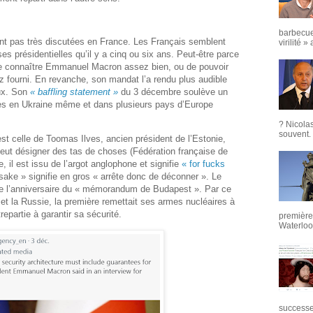
barbecue
nt pas très discutées en France. Les Français semblent
virilité »
 présidentielles qu’il y a cinq ou six ans. Peut-être parce
 de connaître Emmanuel Macron assez bien, ou de pouvoir
z fourni. En revanche, son mandat l’a rendu plus audible
aux. Son
« baffling statement »
du 3 décembre soulève un
es en Ukraine même et dans plusieurs pays d’Europe
? Nicola
souvent. 
est celle de Toomas Ilves, ancien président de l’Estonie,
peut désigner des tas de choses (Fédération française de
e, il est issu de l’argot anglophone et signifie
« for fucks
 sake » signifie en gros « arrête donc de déconner ». Le
e l’anniversaire du « mémorandum de Budapest ». Par ce
e et la Russie, la première remettait ses armes nucléaires à
epartie à garantir sa sécurité.
première 
Waterloo,
successeu