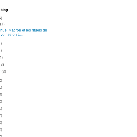
 blog
6)
t
(1)
uel Macron et les rituels du
voir selon L...
3)
2)
4)
(3)
er
(3)
2)
1)
3)
2)
1)
7)
3)
2)
7)