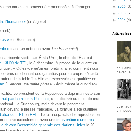
►
2016
(3
cron ont assez souvent été prononcées à l’étranger.
►
2015
(6
►
2014
(4)
tre l’humanité »
(en Algérie)
emark)
Articles les
mes » (
en Roumanie)
rale »
(dans un entretien avec
The Economist
)
de sa récente visite aux États-Unis, le chef de l’État est
 le 13H00 de TF1
, le 3 décembre. À propos de la guerre en
de Camus
torique : « Qu’est-ce qu’on est prêts à faire, comment nous
devenue u
 membres en donnant des garanties pour sa propre sécurité
a autour de la table ? » Elle est expressément qualifiée de
aro
(
« encore une petite phrase »
écrit même le quotidien).
 réalité. Le président de la République a déjà manifesté son
e faut pas humilier la Russie »
, a-t-il déclaré au mois de mai
rnational – à Strasbourg, mais devant le parlement
que l’aut
3 juin devant la presse française. La formule a été qualifiée
d’imposer
iofrance
,
TF1
ou
RFI
. Elle lui a déjà valu des reproches en
ger de cap radicalement avec une
intervention d’une très
sie devant l’assemblée générale des Nations Unies
le 20
ent reparti dans l’autre sens.