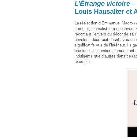
L’Étrange victoire – 
Louis Hausalter et
La réélection d’Emmanuel Macron a 
Lambret, journalistes respectivem
racontant l’envers du décor de sa
envolées, leur récit décrit avec u
significatifs vus de l’intérieur. Ils
président. Les initiés s’amuseront 
indulgents que d’autres dans ce ta
exemple…