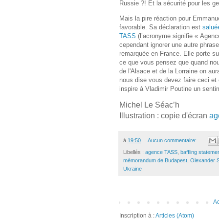
Russie ?! Et la sécurité pour les g
Mais la pire réaction pour Emmanue
favorable. Sa déclaration est
salué
TASS
(l’acronyme signifie « Agence
cependant ignorer une autre phrase
remarquée en France. Elle porte sur
ce que vous pensez que quand nous
de l'Alsace et de la Lorraine on au
nous dise vous devez faire ceci et 
inspire à Vladimir Poutine un senti
Michel Le Séac’h
Illustration : copie d'écran
ag
à
19:50
Aucun commentaire:
Libellés :
agence TASS
,
baffling stateme
mémorandum de Budapest
,
Olexander 
Ukraine
Ac
Inscription à :
Articles (Atom)