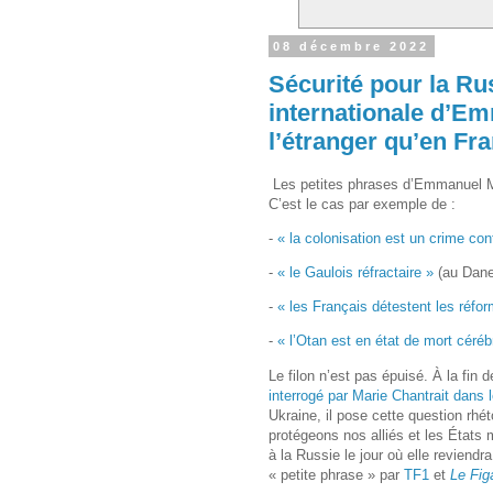
08 décembre 2022
Sécurité pour la Rus
internationale d’E
l’étranger qu’en Fr
Les petites phrases d’Emmanuel Ma
C’est le cas par exemple de :
-
« la colonisation est un crime con
-
« le Gaulois réfractaire »
(au Dan
-
« les Français détestent les réfor
-
« l’Otan est en état de mort céréb
Le filon n’est pas épuisé. À la fin 
interrogé par Marie Chantrait dans
Ukraine, il pose cette question rhé
protégeons nos alliés et les États
à la Russie le jour où elle reviendr
« petite phrase » par
TF1
et
Le Fig