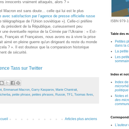
ens innocents vraiment attaqués, alors ? »
l Macron est sans doute… celle qui lui est le plus
e avec satisfaction par l’agence de presse officielle russe
 télégraphique de l’Union soviétique »). Celle-ci préfère
ISBN 979-1
 du président de la République, curieusement peu
 une éventuelle reprise de la Crimée par l’Ukraine : « Est-
Table des ma
, Français et Françaises, nous avons eu à vivre la prise
Petites 
rait aimé en pleine guerre qu'un dirigeant du reste du monde
dans la 
cela ? ». Il est douteux que la comparaison historique
La petit
ment de sécurité.
Les peti
sommair
ence Tass sur Twitter
Index et no
Index d
microrhé
nt
,
Emmanuel Macron
,
Garry Kasparov
,
Marie Chantrait
,
politique
Scherba
,
petite phrase
,
petites phrases
,
Russie
,
TF1
,
Toomas Ilves
,
Notes et
des micr
communic
Correspond
cueil
Articles plus anciens
L'auteur