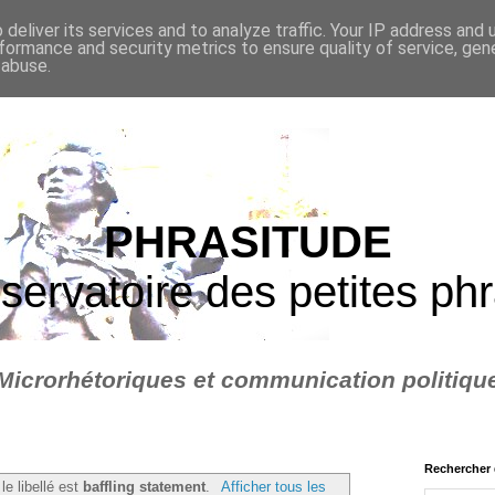
deliver its services and to analyze traffic. Your IP address and
formance and security metrics to ensure quality of service, ge
 abuse.
PHRASITUDE
servatoire des petites ph
Microrhétoriques et communication politiqu
Rechercher 
le libellé est
baffling statement
.
Afficher tous les