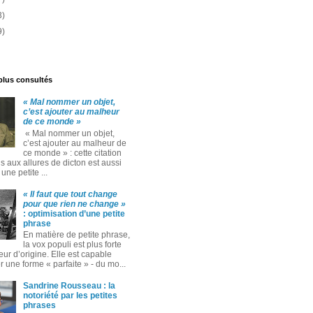
3)
9)
 plus consultés
« Mal nommer un objet,
c’est ajouter au malheur
de ce monde »
« Mal nommer un objet,
c’est ajouter au malheur de
ce monde » : cette citation
 aux allures de dicton est aussi
ne petite ...
« Il faut que tout change
pour que rien ne change »
: optimisation d’une petite
phrase
En matière de petite phrase,
la vox populi est plus forte
eur d’origine. Elle est capable
 une forme « parfaite » ‑ du mo...
Sandrine Rousseau : la
notoriété par les petites
phrases