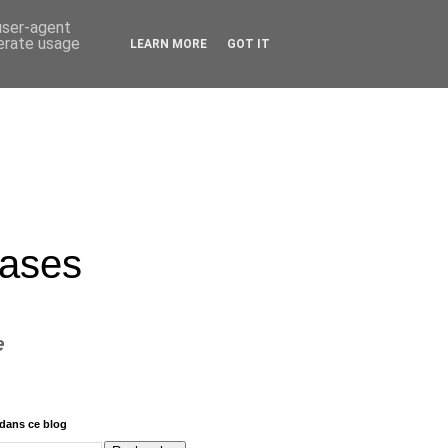
 user-agent
nerate usage
LEARN MORE
GOT IT
rases
e
dans ce blog