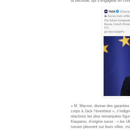
la seconde, qui s’engageait en contr
« M. Macron, donner des garanties 
corps à Jack l’éventreur », s’indig
réactions les plus remarquées figu
Kasparov, d’origine russe : « les U
russes pleuvent sur leurs villes, m