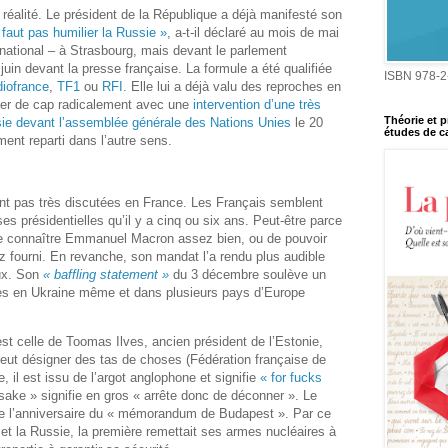
 réalité. Le président de la République a déjà manifesté son
e faut pas humilier la Russie »
, a-t-il déclaré au mois de mai
rnational – à Strasbourg, mais devant le parlement
3 juin devant la presse française. La formule a été qualifiée
ISBN 978-2
iofrance
,
TF1
ou
RFI
. Elle lui a déjà valu des reproches en
ger de cap radicalement avec une
intervention d’une très
Théorie et p
sie devant l’assemblée générale des Nations Unies
le 20
études de ca
ent reparti dans l’autre sens.
nt pas très discutées en France. Les Français semblent
 présidentielles qu’il y a cinq ou six ans. Peut-être parce
 de connaître Emmanuel Macron assez bien, ou de pouvoir
z fourni. En revanche, son mandat l’a rendu plus audible
aux. Son
« baffling statement »
du 3 décembre soulève un
es en Ukraine même et dans plusieurs pays d’Europe
est celle de Toomas Ilves, ancien président de l’Estonie,
peut désigner des tas de choses (Fédération française de
e, il est issu de l’argot anglophone et signifie
« for fucks
 sake » signifie en gros « arrête donc de déconner ». Le
e l’anniversaire du « mémorandum de Budapest ». Par ce
e et la Russie, la première remettait ses armes nucléaires à