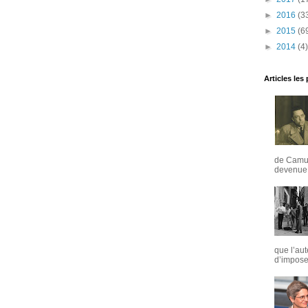
►
2016
(3
►
2015
(6
►
2014
(4)
Articles les
de Camus
devenue u
que l’aut
d’imposer