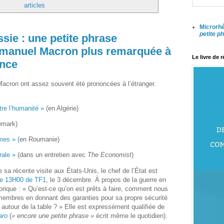
articles
Microrhé
petite p
sie : une petite phrase
mmanuel Macron plus remarquée à
Le livre de 
ance
cron ont assez souvent été prononcées à l’étranger.
tre l’humanité »
(en Algérie)
emark)
mes » (
en Roumanie)
rale »
(dans un entretien avec
The Economist
)
de sa récente visite aux États-Unis, le chef de l’État est
 le 13H00 de TF1
, le 3 décembre. À propos de la guerre en
torique : « Qu’est-ce qu’on est prêts à faire, comment nous
 membres en donnant des garanties pour sa propre sécurité
a autour de la table ? » Elle est expressément qualifiée de
aro
(
« encore une petite phrase »
écrit même le quotidien).