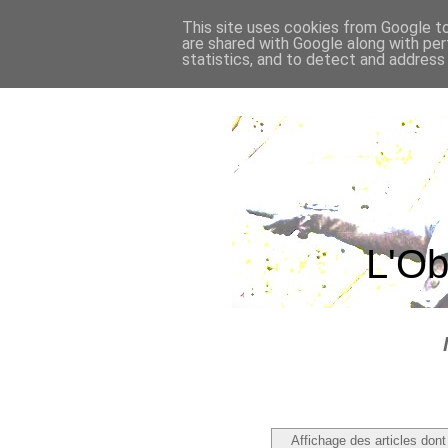
This site uses cookies from Google to 
are shared with Google along with per
statistics, and to detect and address
L'Ob
Affichage des articles dont 