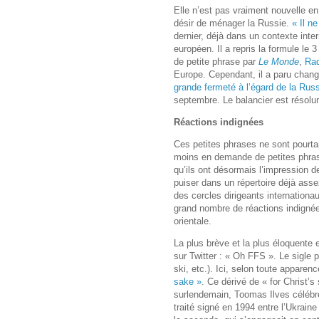
Elle n’est pas vraiment nouvelle en
désir de ménager la Russie.
« Il n
dernier, déjà dans un contexte inte
européen. Il a repris la formule le 
de petite phrase par
Le Monde
,
Rad
Europe. Cependant, il a paru chan
grande fermeté à l’égard de la Rus
septembre. Le balancier est résolum
Réactions indignées
Ces petites phrases ne sont pourta
moins en demande de petites phrases
qu’ils ont désormais l’impression
puiser dans un répertoire déjà asse
des cercles dirigeants internation
grand nombre de réactions indigné
orientale.
La plus brève et la plus éloquente 
sur Twitter : « Oh FFS ». Le sigle 
ski, etc.). Ici, selon toute apparenc
sake »
. Ce dérivé de « for Christ’s
surlendemain, Toomas Ilves célébr
traité signé en 1994 entre l’Ukrain