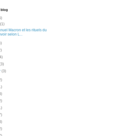
 blog
6)
t
(1)
uel Macron et les rituels du
voir selon L...
3)
2)
4)
(3)
er
(3)
2)
1)
3)
2)
1)
7)
3)
2)
7)