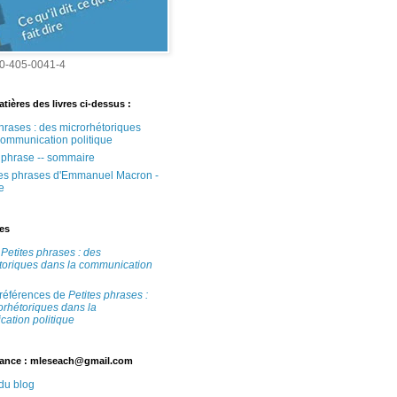
0-405-0041-4
tières des livres ci-dessus :
phrases : des microrhétoriques
communication politique
e phrase -- sommaire
tes phrases d'Emmanuel Macron -
e
tes
e
Petites phrases : des
toriques dans la communication
 références de
Petites phrases :
orhétoriques dans la
ation politique
ance : mleseach@gmail.com
 du blog