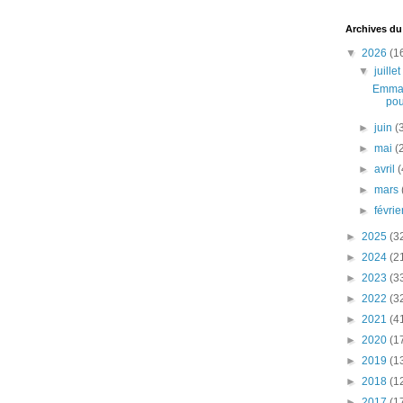
Archives du
▼
2026
(1
▼
juille
Emman
pou
►
juin
(
►
mai
(
►
avril
(
►
mars
►
févri
►
2025
(3
►
2024
(2
►
2023
(3
►
2022
(3
►
2021
(4
►
2020
(1
►
2019
(1
►
2018
(1
►
2017
(1