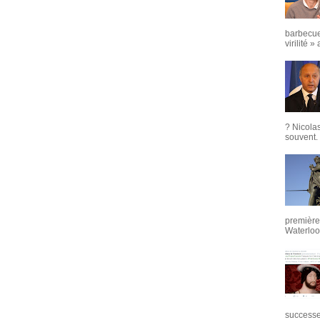
barbecue
virilité »
? Nicola
souvent. 
première 
Waterloo,
successeu