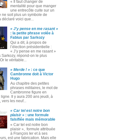
« Il faut changer de
mentalité pour que manger
une entrecôte cuite sur un
 ne soit plus un symbole de
 a déclaré voici que...
« J’y pense en me rasant »
: la petite phrase volée à
Fabius par Sarkozy
Qui a dit, à propos de
l’élection présidentielle :
« J’y pense en me rasant »
s Sarkozy, répond-on le plus
Or le véritable...
« Merde ! »
: ce que
Cambronne doit à Victor
Hugo
Au chapitre des petites
phrases militaires, le mot de
Cambronne figure en
ligne. Il y aura 200 ans jeudi, à
 vers les neuf...
« Car tel est notre bon
plaisir »
: une formule
falsifiée mais mémorable
« Car tel est notre bon
plaisir », formule attribuée
à François Ier et à ses
rs, est une fabrication. Mais elle