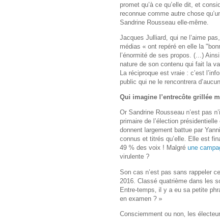
promet qu’à ce qu’elle dit, et consi
reconnue comme autre chose qu’un
Sandrine Rousseau elle-même.
Jacques Julliard, qui ne l’aime pa
médias « ont repéré en elle la "bonn
l’énormité de ses propos. (…) Ainsi
nature de son contenu qui fait la va
La réciproque est vraie : c’est l’inf
public qui ne le rencontrera d’aucu
Qui imagine l’entrecôte grillée 
Or Sandrine Rousseau n’est pas n’im
primaire de l’élection présidentiel
donnent largement battue par Yanni
connus et titrés qu’elle. Elle est fi
49 % des voix ! Malgré
une campag
virulente ?
Son cas n’est pas sans rappeler ce
2016. Classé quatrième dans les s
Entre-temps, il y a eu sa petite ph
en examen ? »
Consciemment ou non, les électeurs