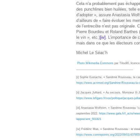
Cela n’a probablement pas échappé 
des punchlines bien huilées, telle 
d’adopter », assure Anastasia Wolf
d’ailleurs de « faire évoluer les men
de l’entrecôte n’est pas originale
Pierre Bourdieu et Roland Barthes 
le vin », etc.)
[iv]
. L’importance de c
mais dans ce que les électeurs c
Michel Le Séac’h
Photo Wikimedia Commons
par Tilou90, licenc
[i]
Sophie Eustache, « Sandrine Rousseau, la cand
https://www.acrimed.org/Sandrine-Rousseau-la-c
[ii]
Jacques Julliard, « Au secours, Monsieur Xi J
https://www.lefigaro.fr/vox/politique/jacques-jul
[iii]
Anastasia Wolfstirn, « Sandrine Rousseau “ca
septembre 2022.
https://www.gala.fr/l_actu/new
lapprecient_501821
[iv]
Frédéric Mas, « Sandrine Rousseau : le steak
https://www.contrepoints.org/2022/09/01/437955-