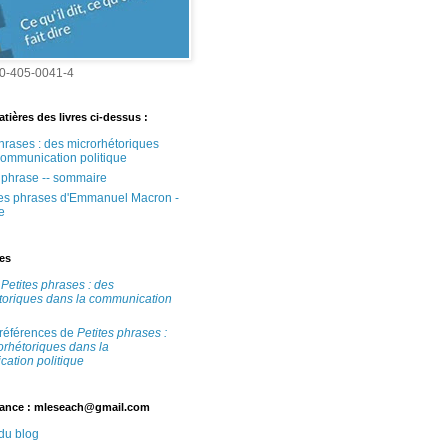
0-405-0041-4
tières des livres ci-dessus :
phrases : des microrhétoriques
communication politique
e phrase -- sommaire
tes phrases d'Emmanuel Macron -
e
tes
e
Petites phrases : des
toriques dans la communication
 références de
Petites phrases :
orhétoriques dans la
ation politique
ance : mleseach@gmail.com
 du blog