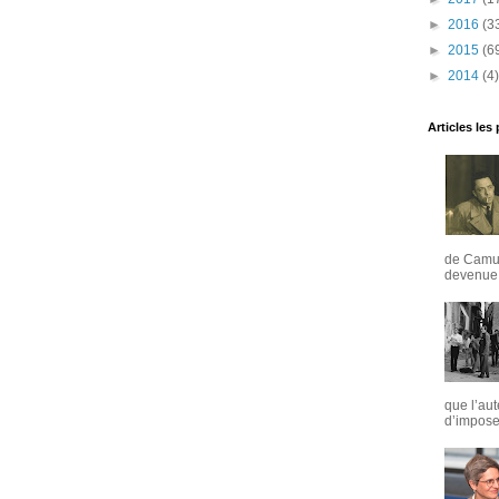
►
2016
(3
►
2015
(6
►
2014
(4)
Articles les
de Camus
devenue u
que l’aut
d’imposer