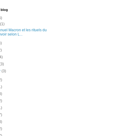
 blog
6)
t
(1)
uel Macron et les rituels du
voir selon L...
3)
2)
4)
(3)
er
(3)
2)
1)
3)
2)
1)
7)
3)
2)
7)