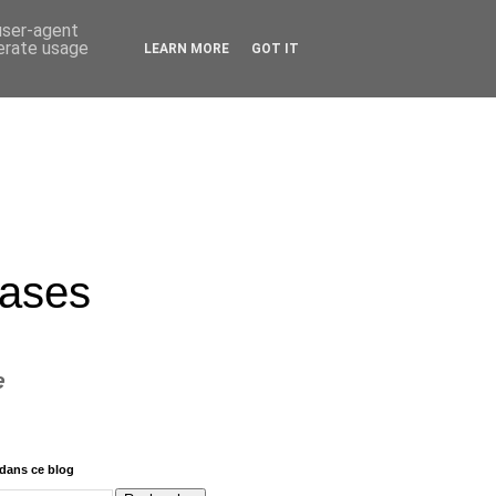
 user-agent
nerate usage
LEARN MORE
GOT IT
rases
e
dans ce blog