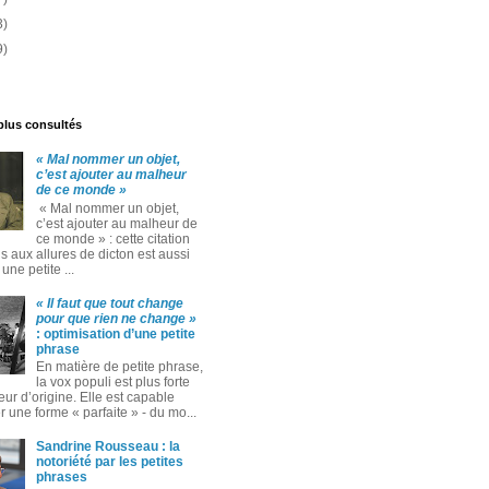
3)
9)
 plus consultés
« Mal nommer un objet,
c’est ajouter au malheur
de ce monde »
« Mal nommer un objet,
c’est ajouter au malheur de
ce monde » : cette citation
 aux allures de dicton est aussi
ne petite ...
« Il faut que tout change
pour que rien ne change »
: optimisation d’une petite
phrase
En matière de petite phrase,
la vox populi est plus forte
eur d’origine. Elle est capable
 une forme « parfaite » ‑ du mo...
Sandrine Rousseau : la
notoriété par les petites
phrases