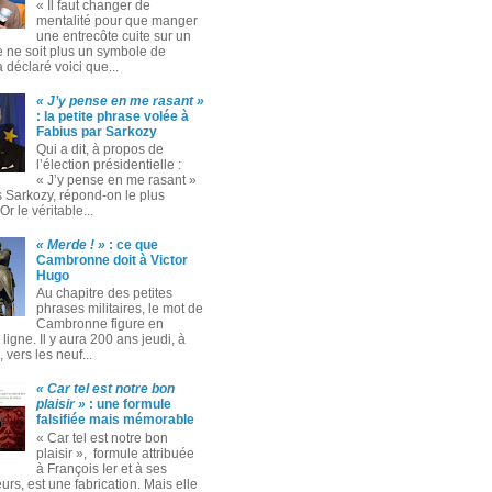
« Il faut changer de
mentalité pour que manger
une entrecôte cuite sur un
 ne soit plus un symbole de
 a déclaré voici que...
« J’y pense en me rasant »
: la petite phrase volée à
Fabius par Sarkozy
Qui a dit, à propos de
l’élection présidentielle :
« J’y pense en me rasant »
s Sarkozy, répond-on le plus
Or le véritable...
« Merde ! »
: ce que
Cambronne doit à Victor
Hugo
Au chapitre des petites
phrases militaires, le mot de
Cambronne figure en
ligne. Il y aura 200 ans jeudi, à
 vers les neuf...
« Car tel est notre bon
plaisir »
: une formule
falsifiée mais mémorable
« Car tel est notre bon
plaisir », formule attribuée
à François Ier et à ses
rs, est une fabrication. Mais elle