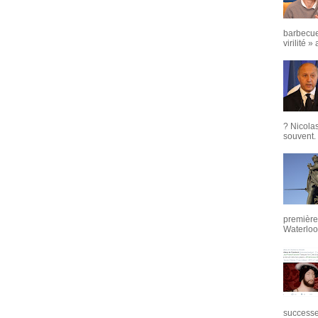
barbecue
virilité »
? Nicola
souvent. 
première 
Waterloo,
successeu