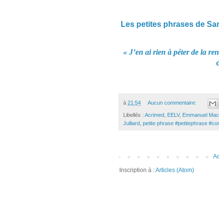
Les petites phrases de Sa
« J’en ai rien à péter de la ren
à
21:54
Aucun commentaire:
Libellés :
Acrimed
,
EELV
,
Emmanuel Mac
Julliard
,
petite phrase #petitephrase #co
Ac
Inscription à :
Articles (Atom)