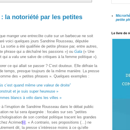
la notoriété par les petites
Microrhé
petite p
Le livre de 
r que manger une entrecôte cuite sur un barbecue ne soit
claré voici quelques jours Sandrine Rousseau, députée
a sortie a été qualifiée de petite phrase par, entre autres,
ite phrase qui a déchaîné les passions ») ou
Gala
(« Une
et qui a valu une salve de critiques à la femme politique »).
rer ce qui allait se passer ? C’est douteux. Elle défraie la
 de temps, presque toujours de la même manière. La presse
comme des « petites phrases ». Quelques exemples :
mais c’est quand même une valeur de droite”
struit et je suis super heureuse »
mmes blancs à vélo dans les villes »
 à l’irruption de Sandrine Rousseau dans le débat public
tion ne lui sera épargnée : focales sur ses "petites
chologisation de son combat politique tracent les grandes
 chez Acrimed
[i]
. « A contrario, ses propositions (…) ne
utrement dit, la presse s’intéresse moins à ce qu’elle