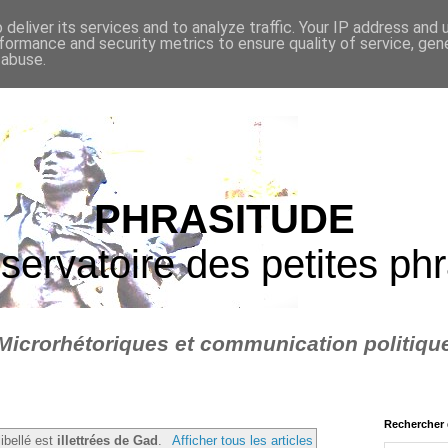
deliver its services and to analyze traffic. Your IP address and
formance and security metrics to ensure quality of service, ge
 abuse.
PHRASITUDE
servatoire des petites ph
Microrhétoriques et communication politiqu
Rechercher 
libellé est
illettrées de Gad
.
Afficher tous les articles