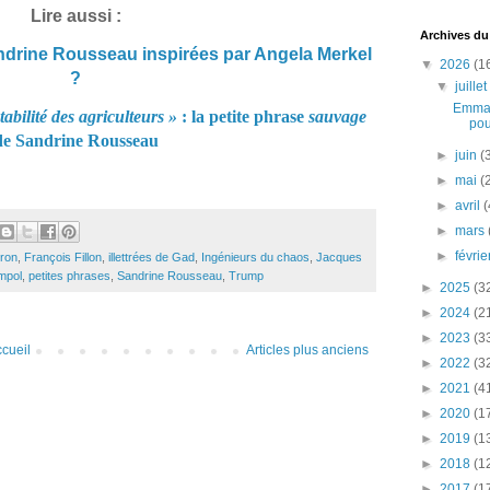
Lire aussi :
Archives du
ndrine Rousseau inspirées par Angela Merkel
▼
2026
(1
?
▼
juille
Emman
tabilité des agriculteurs »
: la petite phrase
sauvage
pou
de Sandrine Rousseau
►
juin
(
►
mai
(
►
avril
(
►
mars
►
févri
ron
,
François Fillon
,
illettrées de Gad
,
Ingénieurs du chaos
,
Jacques
mpol
,
petites phrases
,
Sandrine Rousseau
,
Trump
►
2025
(3
►
2024
(2
►
2023
(3
cueil
Articles plus anciens
►
2022
(3
►
2021
(4
►
2020
(1
►
2019
(1
►
2018
(1
►
2017
(1