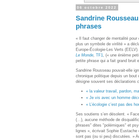
06 octobre 2022
Sandrine Rousseau : 
phrases
« Il faut changer de mentalité pou
plus un symbole de virilité » a dé
Europe-Écologie-Les Verts (EELV). L
Le Monde
,
TF1
, (« une énième pet
petite phrase qui a fait grand bruit 
Sandrine Rousseau pouvait-elle igno
chronique politique depuis un bout
désigne souvent ses déclarations 
« la valeur travail, pardon, 
« Je vis avec un homme décon
« L’écologie c’est pas des ho
Ses soutiens s’en désolent. « Face
(…), aucune méthode de disqualifica
phrases" dites "polémiques" et psy
lignes », écrivait Sophie Eustache
sont pas (ou si peu) discutées. » A