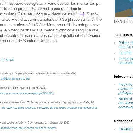
à la députée écologiste. « Faire évoluer les mentalités par
est la stratégie que Sandrine Rousseau a décidé
stirn dans
Gala
, en rubrique « News de stars »
[iii]
. S’agit-il
talités » ou d’assurer sa notoriété ? Sa phrase sur la virilité
ISBN 979-1
. Comme l’a observé Frédéric Mas, on en lit davantage chez
(« le bifteck participe à la même mythologie sanguine que
Table des ma
ette petite phrase n’est pas dans ce qu’elle dit de la viande
omprennent de Sandrine Rousseau.
Petites 
dans la 
La petit
Les peti
e
CC-AS 4.0
sommair
idate qui n’a pas plu aux médias », Acrimed, 4 octobre 2021.
Index et no
andidate-qui-n-a-pas-plu
Index d
inping ! »,
Le Figaro
, 3 octobre 2022.
microrhé
politique
liard-au-secours-monsieur-xi-jinping-20221002
Notes et
des micr
ricature de ses idées” ? Pourquoi ses adversaires l’apprécient… »,
Gala
, 10
communic
s_de_stars/sandrine-rousseau-caricature-de-ses-idees-pourquoi-ses-adversaires-
Correspond
er
 qui cache la forêt »,
Contrepoints
, 1
septembre 2022.
sandrine-rousseau-le-steak-qui-cache-la-foret
L'auteur