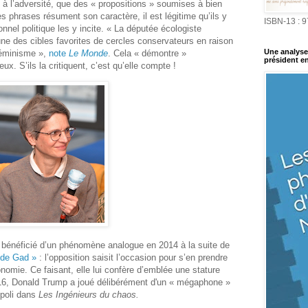
à l’adversité, que des « propositions » soumises à bien
es phrases résument son caractère, il est légitime qu’ils y
ISBN-13 : 
sonnel politique les y incite. « La députée écologiste
e des cibles favorites de cercles conservateurs en raison
Une analyse 
féminisme »,
note
Le Monde
. Cela « démontre »
président en
x. S’ils la critiquent, c’est qu’elle compte !
énéficié d’un phénomène analogue en 2014 à la suite de
es de Gad »
: l’opposition saisit l’occasion pour s’en prendre
nomie. Ce faisant, elle lui confère d’emblée une stature
016, Donald Trump a joué délibérément d'un « mégaphone
»
mpoli dans
Les Ingénieurs du chaos.