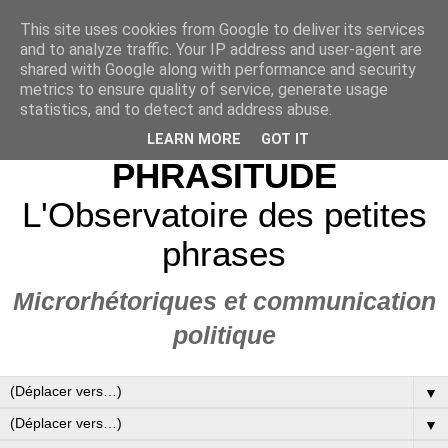
This site uses cookies from Google to deliver its services
and to analyze traffic. Your IP address and user-agent are
shared with Google along with performance and security
metrics to ensure quality of service, generate usage
statistics, and to detect and address abuse.
LEARN MORE
GOT IT
PHRASITUDE
L'Observatoire des petites
phrases
Microrhétoriques et communication
politique
▼
▼