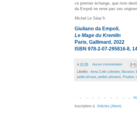
ce premier échange, que mon destin
da Empoli ne renie pas ses origines
Michel Le Séac’h
Giuliano da Empoli,
Le Mage du Kremlin
Paris, Gallimard, 2022
ISBN 978-2-07-295816-8, 144
à
15:38
Aucun commentaire:
Libellés :
Anna Colin Lebedev
,
Baranov
,
petite phrase
,
petites phrases
,
Poutine
,
Ac
Inscription à :
Articles (Atom)