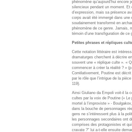
phénomène qu’aujourd’hui encore je 
silencieux pendant un moment. Et qu
d’expression, mais sa présence av
corps avait été immergé dans une cu
soudainement transformé en archange
phénomène de ce genre. Jamais, mê
témoin d’une transfiguration de ce g
Petites phrases et répliques cult
Cette notation littéraire est intére
dramaturges cherchent à décrire en
souvent une « réplique culte ». « Q
commencer à créer la réalité ? » (
Corrélativement, Poutine est décrit
par le rôle que l’intrigue de la piè
119).
Ainsi Giuliano da Empoli voit-il la 
cultes par la voix de Poutine (« Le
mortel à l’improviste » ‑ Boulgakov,
dans la bouche de personnages réels
gens ne s’intéressent plus à la poli
les personnages secondaires ont dr
comprises des protagonistes et qui 
cravate ?" lui a-t-elle ensuite dem