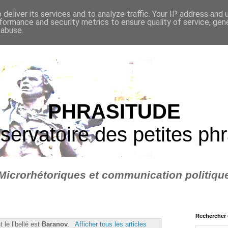
deliver its services and to analyze traffic. Your IP address and
formance and security metrics to ensure quality of service, ge
 abuse.
PHRASITUDE
servatoire des petites ph
Microrhétoriques et communication politiqu
Rechercher 
 le libellé est
Baranov
.
Afficher tous les articles