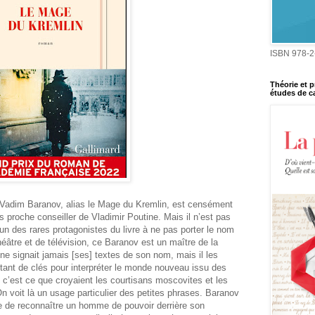
ISBN 978-2
Théorie et p
études de ca
 Vadim Baranov, alias le Mage du Kremlin, est censément
s proche conseiller de Vladimir Poutine. Mais il n’est pas
 l’un des rares protagonistes du livre à ne pas porter le nom
âtre et de télévision, ce Baranov est un maître de la
ne signait jamais [ses] textes de son nom, mais il les
utant de clés pour interpréter le monde nouveau issu des
 c’est ce que croyaient les courtisans moscovites et les
On voit là un usage particulier des petites phrases. Baranov
le de reconnaître un homme de pouvoir derrière son