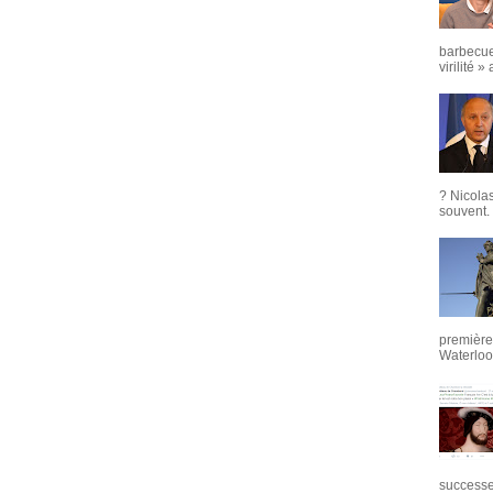
barbecue
virilité »
? Nicola
souvent. 
première 
Waterloo,
successeu