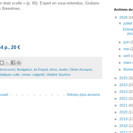
 était scellé » (p. 65). Expert en sous-entendus, Giuliano
 florentines.
Archives du
▼
2026
(1
▼
juille
Emman
pou
►
juin
(
 p., 20 €
►
mai
(
►
avril
(
►
mars
►
févri
Berezovski
,
Boulgakov
,
da Empoli
,
ethos
,
leader
,
Olivier Assayas
,
répliques culte
,
roman; vulgarité
,
Vladimir Sourkov
►
2025
(3
►
2024
(2
►
2023
(3
cueil
Articles plus anciens
►
2022
(3
►
2021
(4
►
2020
(1
►
2019
(1
►
2018
(1
►
2017
(1