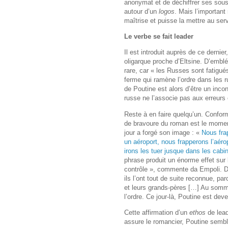
anonymat et de déchiffrer ses sous-
autour d’un
logos
. Mais l’important
maîtrise et puisse la mettre au ser
Le verbe se fait leader
Il est introduit auprès de ce dernie
oligarque proche d’Eltsine. D’emblé
rare, car « les Russes sont fatigué
ferme qui ramène l’ordre dans les ru
de Poutine est alors d’être un inco
russe ne l’associe pas aux erreurs
Reste à en faire quelqu’un. Confor
de bravoure du roman est le momen
jour a forgé son image : «
Nous frap
un aéroport, nous frapperons l’aéro
irons les tuer jusque dans les cabin
phrase produit un énorme effet sur
contrôle », commente da Empoli. D
ils l’ont tout de suite reconnue, par
et leurs grands-pères […] Au somme
l’ordre. Ce jour-là, Poutine est deve
Cette affirmation d’un
ethos
de lead
assure le romancier, Poutine semble