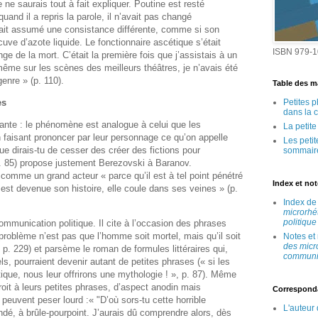
ne saurais tout à fait expliquer. Poutine est resté
and il a repris la parole, il n’avait pas changé
ait assumé une consistance différente, comme si son
ve d’azote liquide. Le fonctionnaire ascétique s’était
ISBN 979-1
 de la mort. C’était la première fois que j’assistais à un
me sur les scènes des meilleurs théâtres, je n’avais été
enre » (p. 110).
Table des ma
es
Petites 
dans la 
ssante : le phénomène est analogue à celui que les
La petit
 faisant prononcer par leur personnage ce qu’on appelle
Les peti
ue dirais-tu de cesser des créer des fictions pour
sommair
p. 85) propose justement Berezovski à Baranov.
 comme un grand acteur « parce qu’il est à tel point pénétré
Index et no
ce est devenue son histoire, elle coule dans ses veines » (p.
Index d
microrhé
politique
communication politique. Il cite à l’occasion des phrases
 problème n’est pas que l’homme soit mortel, mais qu’il soit
Notes et
des micr
 p. 229) et parsème le roman de formules littéraires qui,
communic
, pourraient devenir autant de petites phrases (« si les
tique, nous leur offrirons une mythologie ! », p. 87). Même
oit à leurs petites phrases, d’aspect anodin mais
Correspond
peuvent peser lourd :« "D’où sors-tu cette horrible
L'auteur
andé, à brûle-pourpoint. J’aurais dû comprendre alors, dès