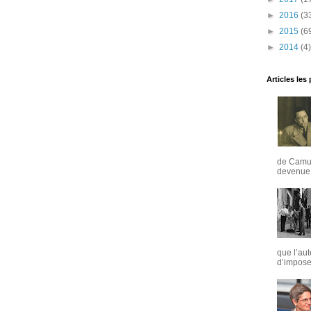
►
2016
(3
►
2015
(6
►
2014
(4)
Articles les
de Camus
devenue u
que l’aut
d’imposer