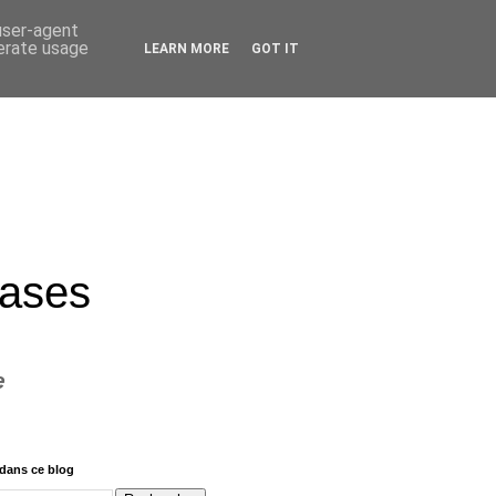
 user-agent
nerate usage
LEARN MORE
GOT IT
rases
e
dans ce blog