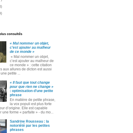
3)
9)
 plus consultés
« Mal nommer un objet,
c’est ajouter au malheur
de ce monde »
« Mal nommer un objet,
c’est ajouter au malheur de
ce monde » : cette citation
 aux allures de dicton est aussi
ne petite ...
« Il faut que tout change
pour que rien ne change »
: optimisation d’une petite
phrase
En matière de petite phrase,
la vox populi est plus forte
eur d’origine. Elle est capable
 une forme « parfaite » ‑ du mo...
Sandrine Rousseau : la
notoriété par les petites
phrases