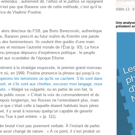
entendus ; autrement dit, l’
ethos
et le
pathos
se rejoignent
 n’est pas que Baranov use de cette méthode, c’est qu’il la
ISBN-13 : 
vice de Vladimir Poutine.
Une analyse 
président en
r, alors directeur du FSB, par Boris Berezovski, authentique
e, Baranov prescrit au futur maître du Kremlin une parole
s des bonimenteurs. Ils veulent être guidés d’une main
es et restaure l’autorité morale de l’État (p. 93). La force
nnu presque dépourvu d’expérience politique : le peuple
 et aux scandales de l’époque Eltsine.
mément à la stratégie esquissée, le premier grand morceau
t où, en 1999, Poutine prononce la phrase qui jusqu’à ce
perons les terroristes où qu’ils se cachent. S’ils sont dans
port, et s’ils sont aux chiottes, excusez mon langage, nous
ets. »
Malgré sa vulgarité, ou en partie de son fait, la
 le public russe. « C’était la voix du commandement et du
epuis longtemps, les Russes ne l’entendaient plus, mais
ce que c’était celle à laquelle étaient habitués leurs pères
t, il y avait à nouveau quelqu’un capable de garantir
nu Tsar à part entière. » (p. 111).
er brutal n’est pas purement verbale. À l’instant de parler,
 avoir changé de nature : « À ce point, il s’est produit un