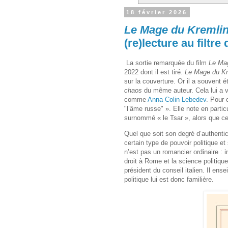
18 février 2026
Le Mage du Kremli
(re)lecture au filtre
La sortie remarquée du film
Le Ma
2022 dont il est tiré.
Le Mage du Kr
sur la couverture. Or il a souvent 
chaos
du même auteur. Cela lui a va
comme
Anna Colin Lebedev
. Pour 
"l’âme russe" ». Elle note en partic
surnommé « le Tsar », alors que cet
Quel que soit son degré d’authentic
certain type de pouvoir politique e
n’est pas un romancier ordinaire : in
droit à Rome et la science politiqu
président du conseil italien. Il ens
politique lui est donc familière.