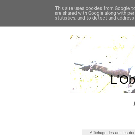
This site uses cookies from Google to 
are shared with Google along with per
statistics, and to detect and address
L'Ob
Affichage des articles dont