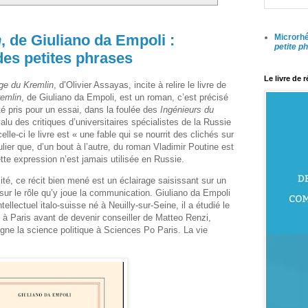
n
, de Giuliano da Empoli :
Microrhé
petite p
 des petites phrases
Le livre de 
ge du Kremlin
, d’Olivier Assayas, incite à relire le livre de
emlin
, de Giuliano da Empoli, est un roman, c’est précisé
été pris pour un essai, dans la foulée des
Ingénieurs du
lu des critiques d’universitaires spécialistes de la Russie
celle-ci le livre est « une fable qui se nourrit des clichés sur
ulier que, d’un bout à l’autre, du roman Vladimir Poutine est
te expression n’est jamais utilisée en Russie.
ité, ce récit bien mené est un éclairage saisissant sur un
t sur le rôle qu’y joue la communication. Giuliano da Empoli
tellectuel italo-suisse né à Neuilly-sur-Seine, il a étudié le
e à Paris avant de devenir conseiller de Matteo Renzi,
eigne la science politique à Sciences Po Paris. La vie