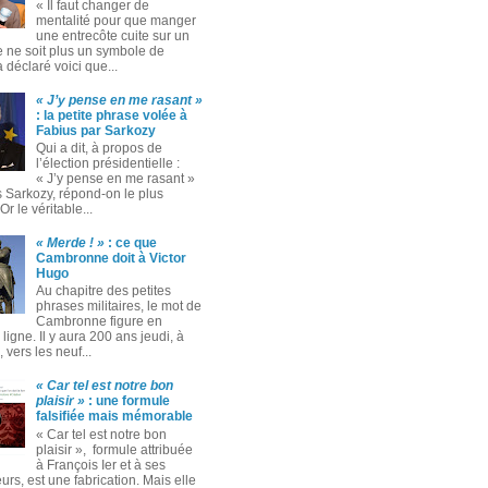
« Il faut changer de
mentalité pour que manger
une entrecôte cuite sur un
 ne soit plus un symbole de
 a déclaré voici que...
« J’y pense en me rasant »
: la petite phrase volée à
Fabius par Sarkozy
Qui a dit, à propos de
l’élection présidentielle :
« J’y pense en me rasant »
s Sarkozy, répond-on le plus
Or le véritable...
« Merde ! »
: ce que
Cambronne doit à Victor
Hugo
Au chapitre des petites
phrases militaires, le mot de
Cambronne figure en
ligne. Il y aura 200 ans jeudi, à
 vers les neuf...
« Car tel est notre bon
plaisir »
: une formule
falsifiée mais mémorable
« Car tel est notre bon
plaisir », formule attribuée
à François Ier et à ses
rs, est une fabrication. Mais elle