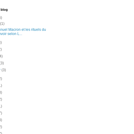
 blog
6)
t
(1)
uel Macron et les rituels du
voir selon L...
3)
2)
4)
(3)
er
(3)
2)
1)
3)
2)
1)
7)
3)
2)
7)