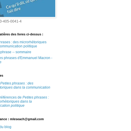
0-405-0041-4
tières des livres ci-dessus :
phrases : des microrhétoriques
communication politique
e phrase -- sommaire
tes phrases d'Emmanuel Macron -
e
tes
e
Petites phrases : des
toriques dans la communication
 références de
Petites phrases :
orhétoriques dans la
ation politique
ance : mleseach@gmail.com
 du blog