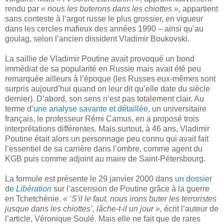
rendu par
« nous les buterons dans les chiottes »
, appartient
sans conteste à l’argot russe le plus grossier, en vigueur
dans les cercles mafieux des années 1990 – ainsi qu’au
goulag, selon l’ancien dissident Vladimir Boukovski.
La saillie de Vladimir Poutine avait provoqué un bond
immédiat de sa popularité en Russie mais avait été peu
remarquée ailleurs à l’époque (les Russes eux-mêmes sont
surpris aujourd’hui quand on leur dit qu’elle date du siècle
dernier). D’abord, son sens n’est pas totalement clair. Au
terme d’
une analyse savante et détaillée,
un universitaire
français, le professeur Rémi Camus, en a proposé trois
interprétations différentes. Mais surtout, à 46 ans, Vladimir
Poutine était alors un personnage peu connu qui avait fait
l’essentiel de sa carrière dans l’ombre, comme agent du
KGB puis comme adjoint au maire de Saint-Pétersbourg.
La formule est présente le 29 janvier 2000 dans
un dossier
de
Libération
sur l’ascension de Poutine grâce à la guerre
en Tchetchénie.
« ‘S'il le faut, nous irons buter les terroristes
jusque dans les chiottes’, lâche-t-il un jour »,
écrit l’auteur de
l’article, Véronique Soulé. Mais elle ne fait que de rares