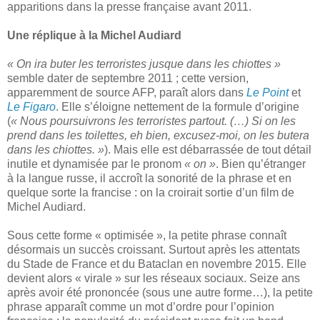
apparitions dans la presse française avant 2011.
Une réplique à la Michel Audiard
« On ira buter les terroristes jusque dans les chiottes »
semble dater de septembre 2011 ; cette version,
apparemment de source AFP, paraît alors dans
Le Point
et
Le Figaro
. Elle s’éloigne nettement de la formule d’origine
(
« Nous poursuivrons les terroristes partout. (…) Si on les
prend dans les toilettes, eh bien, excusez-moi, on les butera
dans les chiottes. »
). Mais elle est débarrassée de tout détail
inutile et dynamisée par le pronom
« on »
. Bien qu’étranger
à la langue russe, il accroît la sonorité de la phrase et en
quelque sorte la francise : on la croirait sortie d’un film de
Michel Audiard.
Sous cette forme « optimisée », la petite phrase connaît
désormais un succès croissant. Surtout après les attentats
du Stade de France et du Bataclan en novembre 2015. Elle
devient alors « virale » sur les réseaux sociaux. Seize ans
après avoir été prononcée (sous une autre forme…), la petite
phrase apparaît comme un mot d’ordre pour l’opinion