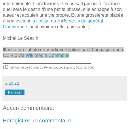
internationale. Conclusions : On ne sait jamais à l’avance
quel sera le destin d’une petite phrase, elle échappe à son
auteur et acquiert une vie propre. Et une grossièreté placée
à bon escient,
à l’instar du
« Merde ! »
du général
Cambronne
, peut avoir un effet puissant(1).
Michel Le Séac’h
Illustration : photo de Vladimir Poutine par Lhooqvsjoconda,
CC 4.0 via
Wikimedia Commons
__________________________________
(1)
Voir Michel Le Séac’h,
La Petite phrase
, Eyrolles, 2015, p. 206.
à
10:22
Partager
Aucun commentaire:
Enregistrer un commentaire