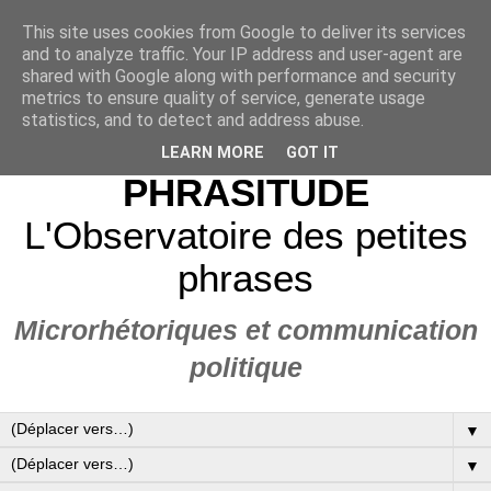
This site uses cookies from Google to deliver its services
and to analyze traffic. Your IP address and user-agent are
shared with Google along with performance and security
metrics to ensure quality of service, generate usage
statistics, and to detect and address abuse.
LEARN MORE
GOT IT
PHRASITUDE
L'Observatoire des petites
phrases
Microrhétoriques et communication
politique
▼
▼