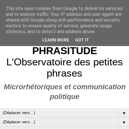
This site uses cookies from Google to deliver its services
and to analyze traffic. Your IP address and user-agent are
shared with Google along with performance and security
metrics to ensure quality of service, generate usage
statistics, and to detect and address abuse.
LEARN MORE
GOT IT
PHRASITUDE
L'Observatoire des petites
phrases
Microrhétoriques et communication
politique
▼
▼