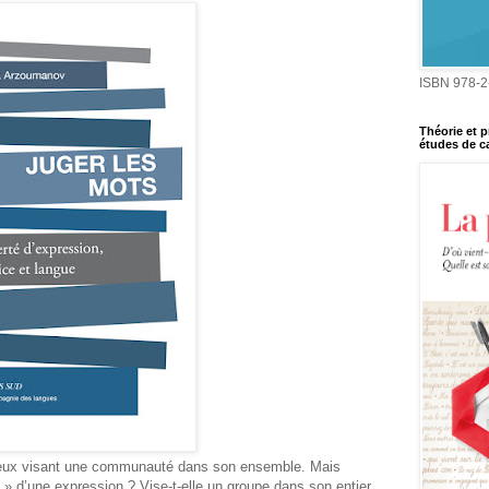
ISBN 978-2
Théorie et p
études de ca
igieux visant une communauté dans son ensemble. Mais
le » d’une expression ? Vise-t-elle un groupe dans son entier