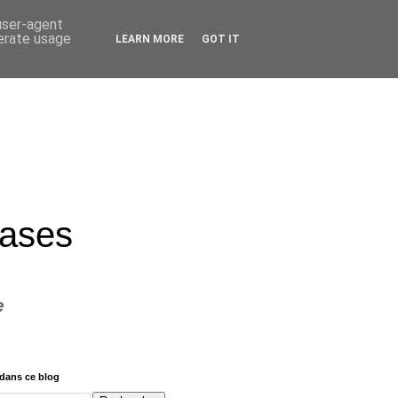
 user-agent
nerate usage
LEARN MORE
GOT IT
rases
e
dans ce blog