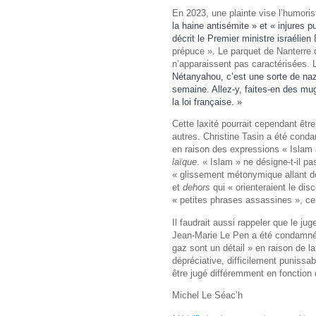
En 2023, une plainte vise l’humori
la haine antisémite » et « injures p
décrit le Premier ministre israélien
prépuce ». Le parquet de Nanterre c
n’apparaissent pas caractérisées. L
Nétanyahou, c’est une sorte de nazi
semaine. Allez-y, faites-en des mug
la loi française. »
Cette laxité pourrait cependant êtr
autres. Christine Tasin a été con
en raison des expressions « Islam 
laïque
. « Islam » ne désigne-t-il p
« glissement métonymique allant d
et
dehors
qui « orienteraient le di
« petites phrases assassines », ce
Il faudrait aussi rappeler que le ju
Jean-Marie Le Pen a été condamné 
gaz sont un détail » en raison de l
dépréciative, difficilement punissa
être jugé différemment en fonction d
Michel Le Séac’h