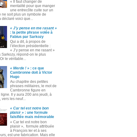
« Il faut changer de
mentalité pour que manger
une entrecôte cuite sur un
 ne soit plus un symbole de
 a déclaré voici que...
« J’y pense en me rasant »
: la petite phrase volée à
Fabius par Sarkozy
Qui a dit, à propos de
l’élection présidentielle :
« J’y pense en me rasant »
s Sarkozy, répond-on le plus
Or le véritable...
« Merde ! »
: ce que
Cambronne doit à Victor
Hugo
Au chapitre des petites
phrases militaires, le mot de
Cambronne figure en
ligne. Il y aura 200 ans jeudi, à
 vers les neuf...
« Car tel est notre bon
plaisir »
: une formule
falsifiée mais mémorable
« Car tel est notre bon
plaisir », formule attribuée
à François Ier et à ses
rs, est une fabrication. Mais elle