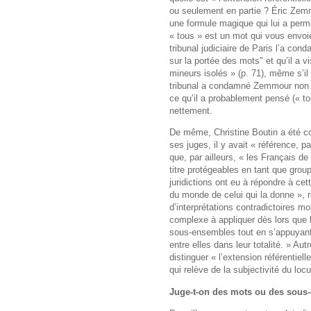
ou seulement en partie ? Éric Zem
une formule magique qui lui a perm
« tous » est un mot qui vous envoie 
tribunal judiciaire de Paris l’a co
sur la portée des mots" et qu’il a v
mineurs isolés » (p. 71), même s’il p
tribunal a condamné Zemmour non po
ce qu’il a probablement pensé (« tou
nettement.
De même, Christine Boutin a été co
ses juges, il y avait « référence, 
que, par ailleurs, « les Français de
titre protégeables en tant que gro
juridictions ont eu à répondre à ce
du monde de celui qui la donne », 
d’interprétations contradictoires mon
complexe à appliquer dès lors que l
sous-ensembles tout en s’appuyan
entre elles dans leur totalité. » Autr
distinguer « l’extension référentiell
qui relève de la subjectivité du locu
Juge-t-on des mots ou des sous