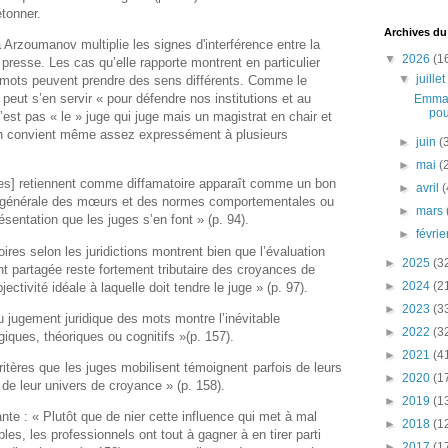
étonner.
Archives du
a Arzoumanov multiplie les signes d'interférence entre la
▼
2026
(1
la presse. Les cas qu’elle rapporte montrent en particulier
▼
juille
s mots peuvent prendre des sens différents. Comme le
ut s’en servir « pour défendre nos institutions et au
Emman
pou
’est pas « le » juge qui juge mais un magistrat en chair et
 en convient même assez expressément à plusieurs
►
juin
(
►
mai
(
ges] retiennent comme diffamatoire apparaît comme un bon
►
avril
(
on générale des mœurs et des normes comportementales ou
►
mars
sentation que les juges s’en font » (p. 94).
►
févri
ires selon les juridictions montrent bien que l’évaluation
►
2025
(3
partagée reste fortement tributaire des croyances de
►
2024
(2
jectivité idéale à laquelle doit tendre le juge » (p. 97).
►
2023
(3
u jugement juridique des mots montre l’inévitable
►
2022
(3
giques, théoriques ou cognitifs »(p. 157).
►
2021
(4
ritères que les juges mobilisent témoignent parfois de leurs
►
2020
(1
t de leur univers de croyance » (p. 158).
►
2019
(1
nte : « Plutôt que de nier cette influence qui met à mal
►
2018
(1
ables, les professionnels ont tout à gagner à en tirer parti
►
2017
(1