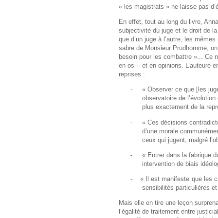
« les magistrats » ne laisse pas d’
En effet, tout au long du livre, Ann
subjectivité du juge et le droit de 
que d’un juge à l’autre, les même
sabre de Monsieur Prudhomme, on pe
besoin pour les combattre »... Ce n
en os -- et en opinions. L’auteure
reprises :
-
« Observer ce que [les ju
observatoire de l’évoluti
plus exactement de la repré
-
« Ces décisions contradicto
d’une morale communément 
ceux qui jugent, malgré l’ob
-
« Entrer dans la fabrique d
intervention de biais idéolo
-
« Il est manifeste que les c
sensibilités particulières e
Mais elle en tire une leçon surprena
l’égalité de traitement entre justici