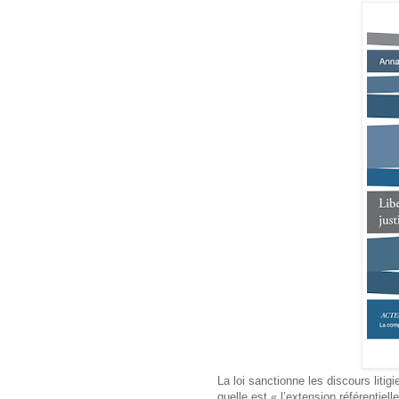
La loi sanctionne les discours lit
quelle est « l’extension référentiel