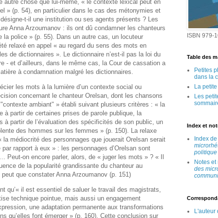
ire autre chose que lui-même, « le contexte lexical peut en
iel » (p. 54), en particulier dans le cas des métonymies et
ésigne-t-il une institution ou ses agents présents ? Les
sure Anna Arzoumanov : ils ont dû condamner les chanteurs
ISBN 979-1
 la police » (p. 55). Dans un autre cas, un locuteur
té relaxé en appel « au regard du sens des mots en
s de dictionnaires ». Le dictionnaire n’est-il pas la loi du
Table des ma
re ‑ et d’ailleurs, dans le même cas, la Cour de cassation a
Petites 
matière à condamnation malgré les dictionnaires.
dans la 
récier les mots à la lumière d’un contexte social ou
La petit
cision concernant le chanteur Orelsan, dont les chansons
Les peti
sommair
contexte ambiant" » établi suivant plusieurs critères : « la
 à partir de certaines prises de parole publique, la
 à partir de l’évaluation des spécificités de son public, un
Index et no
olente des hommes sur les femmes » (p. 150). La relaxe
Index d
 la médiocrité des personnages que jouerait Orelsan serait
microrhé
e par rapport à eux » : les personnages d’Orelsan sont
politique
… Peut-on encore parler, alors, de « juger les mots » ? « Il
Notes et
nfluence de la popularité grandissante du chanteur au
des micr
e peut que constater Anna Arzoumanov (p. 151)
communic
nt qu’« il est essentiel de saluer le travail des magistrats,
tise technique pointue, mais aussi un engagement
Correspond
’expression, une adaptation permanente aux transformations
L'auteur
ns qu’elles font émerger » (p. 160). Cette conclusion sur