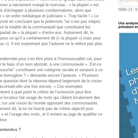
mour a naïvement mangé le morceau : « la plupart » est
ISBN-13 : 
is d’échapper à plusieurs condamnations, alors que
« en enfer médiatique et judiciaire ». Trop facile ! « Le
ndamné en concluant que le polémiste "ne s’est pas mépris
Une analyse 
isé la totalité de la communauté que constituent les
président en
arlait de « la plupart » d’entre eux. Autrement dit, le
ur ce qu’il a certainement dit (« la plupart ») mais pour
s »). Il est surprenant que l’auteure ne le relève pas plus
ndamnée pour s’en être prise à l’homosexualité car, pour
par le biais d’un nom abstrait, à une communauté ». Est-ce
 souche" constituent une catégorie raciale et seraient à ce
upe homogène ? » demande encore l’auteure. « Plusieurs
tte question dont la réponse dépend largement de la vision
reconnaît-elle une fois encore. « Ces exemples
trent à quel point le critère de l’extension peut être
e locuteur fait usage de mots qui ciblent localement des
t sur une vision du monde opposant des communautés
ement dit, la loi ne fournit pas de critère objectif pour
e » et l’usage des mots, et il revient au juge de qualifier ce
teur.
-entendus ?