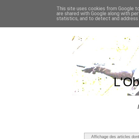
This site uses cookies from Google to 
are shared with Google along with per
statistics, and to detect and address
L'Ob
Affichage des articles dont