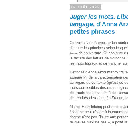
15 août 2025
Juger les mots. Libe
langage
, d’Anna Arz
petites phrases
Ce livre « vise à préciser les contou
discuter les principes selon lesque
4
de couverture. Or son auteur n
eme
la faculté des lettres de Sorbonne U
les mots litigieux et de trancher su
L'exposé d'Anna Arzoumanov traite c
attaqué ?), de la caractérisation de
au regard du contexte (qu’est-ce qui
mots admissibles des mots litigieux
des mots qui renvoient à des pers
des entités abstraites (la
France
, l
Michel Houellebecq peut ainsi qualif
islam
ne peut référer à la communaut
dogme n’est pas l’injure aux personn
religieuse n’existe pas », a posé l