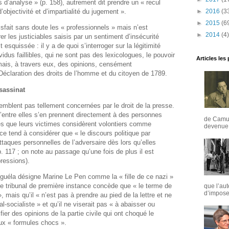
s d’analyse » (p. 158), autrement dit prendre un « recul
►
2016
(3
 d’objectivité et d’impartialité du jugement ».
►
2015
(6
atisfait sans doute les « professionnels » mais n’est
►
2014
(4)
 les justiciables saisis par un sentiment d’insécurité
 esquissée : il y a de quoi s’interroger sur la légitimité
ividus faillibles, qui ne sont pas des lexicologues, le pouvoir
Articles les
ais, à travers eux, des opinions, censément
a Déclaration des droits de l’homme et du citoyen de 1789.
sassinat
emblent pas tellement concernées par le droit de la presse.
entre elles s’en prennent directement à des personnes
de Camus
s que leurs victimes considèrent volontiers comme
devenue u
ce tend à considérer que « le discours politique par
ttaques personnelles de l’adversaire dès lors qu’elles
p. 117 ; on note au passage qu’une fois de plus il est
ressions).
uéla désigne Marine Le Pen comme la « fille de ce nazi »
 Le tribunal de première instance concède que « le terme de
que l’aut
d’imposer
, mais qu’il « n’est pas à prendre au pied de la lettre et ne
l-socialiste » et qu’il ne viserait pas « à abaisser ou
ifier des opinions de la partie civile qui ont choqué le
 aux « formules chocs ».