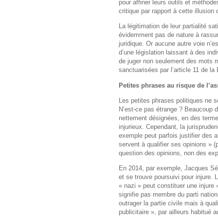
pour affiner leurs outils et méthode
critique par rapport à cette illusion
La légitimation de leur partialité s
évidemment pas de nature à rassurer
juridique. Or aucune autre voie n’est
d’une législation laissant à des ind
de juger non seulement des mots m
sanctuarisées par l’article 11 de l
Petites phrases au risque de l’as
Les petites phrases politiques ne s
N’est-ce pas étrange ? Beaucoup d’
nettement désignées, en des terme
injurieux. Cependant, la jurispruden
exemple peut parfois justifier des a
servent à qualifier ses opinions » (
question des opinions, non des exp
En 2014, par exemple, Jacques Ség
et se trouve poursuivi pour injure.
« nazi » peut constituer une injure »
signifie pas membre du parti nationa
outrager la partie civile mais à qual
publicitaire », par ailleurs habitué