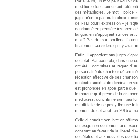
Par ailleurs, un mot peut vouloir d
modifier le fonctionnement référent
des métaphores. Le mot « police » d
juges n’ont « pas eu le choix » as
de NTM pour l’expression « je nique
condamné en première instance a é
langue, en s’appuyant sur des article
mot ? Pas du tout, souligne l’auteu
finalement considéré qu’il y avait 
Enfin, il appartient aux juges d’app
sociétal. Par exemple, dans une dé
ont été « comprises au regard d’un "
personnalité du chanteur déterminée
réception effective de ses chansons
contexte sociétal de domination vi
est prononcée en appel parce que «
la marque qu’il prend de la distanc
médiocres, donc ils ne sont pas lui
est difficile de ne pas y lire une i
moment de cet arrêt, en 2016 », n
Celle-ci conclut son livre en affirma
qui exige non seulement une exper
constant en faveur de la liberté d
sociétales et aux nouvelles questio