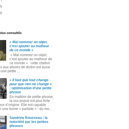
3)
9)
 plus consultés
« Mal nommer un objet,
c’est ajouter au malheur
de ce monde »
« Mal nommer un objet,
c’est ajouter au malheur de
ce monde » : cette citation
 aux allures de dicton est aussi
ne petite ...
« Il faut que tout change
pour que rien ne change »
: optimisation d’une petite
phrase
En matière de petite phrase,
la vox populi est plus forte
eur d’origine. Elle est capable
 une forme « parfaite » ‑ du mo...
Sandrine Rousseau : la
notoriété par les petites
phrases