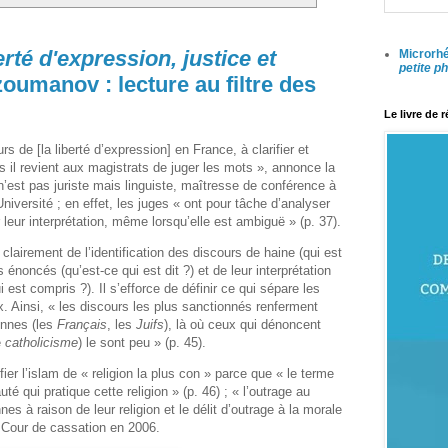
rté d'expression, justice et
Microrhé
petite p
oumanov : lecture au filtre des
Le livre de 
rs de [la liberté d’expression] en France, à clarifier et
ls il revient aux magistrats de juger les mots », annonce la
’est pas juriste mais linguiste, maîtresse de conférence à
niversité ; en effet, les juges « ont pour tâche d’analyser
r leur interprétation, même lorsqu’elle est ambiguë » (p. 37).
lairement de l’identification des discours de haine (qui est
s énoncés (qu’est-ce qui est dit ?) et de leur interprétation
 est compris ?). Il s’efforce de définir ce qui sépare les
. Ainsi, « les discours les plus sanctionnés renferment
onnes (les
Français
, les
Juifs
), là où ceux qui dénoncent
e
catholicisme
) le sont peu » (p. 45).
ier l’islam de « religion la plus con » parce que « le terme
é qui pratique cette religion » (p. 46) ; « l’outrage au
es à raison de leur religion et le délit d’outrage à la morale
a Cour de cassation en 2006.