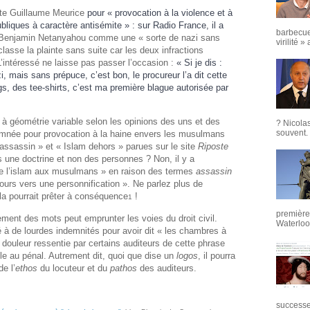
ste Guillaume Meurice
pour « provocation à la violence et à
ubliques à caractère antisémite » : sur Radio France, il a
barbecue
Benjamin Netanyahou comme une « sorte de nazi sans
virilité »
lasse la plainte sans suite car les deux infractions
’intéressé ne laisse pas passer l’occasion :
« Si je dis :
, mais sans prépuce, c’est bon, le procureur l’a dit cette
s, des tee-shirts, c’est ma première blague autorisée par
e à géométrie variable selon les opinions des uns et des
? Nicola
souvent. 
damnée pour provocation à la haine envers les musulmans
assassin » et « Islam dehors » parues sur le site
Riposte
as une doctrine et non des personnes ? Non, il y a
e l’islam aux musulmans » en raison des termes
assassin
scours vers une personnification ». Ne parlez plus de
la pourrait prêter à conséquence
!
1
première 
gement des mots peut emprunter les voies du droit civil.
Waterloo,
à de lourdes indemnités pour avoir dit « les chambres à
a douleur ressentie par certains auditeurs de cette phrase
ble au pénal. Autrement dit, quoi que dise un
logos
, il pourra
e l’
ethos
du locuteur et du
pathos
des auditeurs.
successeu