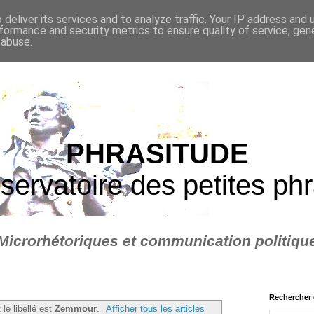
deliver its services and to analyze traffic. Your IP address and
formance and security metrics to ensure quality of service, ge
 abuse.
PHRASITUDE
servatoire des petites ph
Microrhétoriques et communication politiqu
Rechercher 
 le libellé est
Zemmour
.
Afficher tous les articles