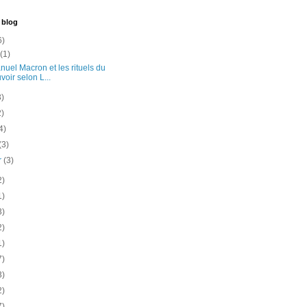
 blog
6)
t
(1)
uel Macron et les rituels du
voir selon L...
3)
2)
4)
(3)
er
(3)
2)
1)
3)
2)
1)
7)
3)
2)
7)