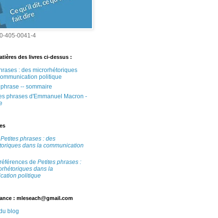
0-405-0041-4
tières des livres ci-dessus :
phrases : des microrhétoriques
communication politique
e phrase -- sommaire
tes phrases d'Emmanuel Macron -
e
tes
e
Petites phrases : des
toriques dans la communication
 références de
Petites phrases :
orhétoriques dans la
ation politique
ance : mleseach@gmail.com
 du blog