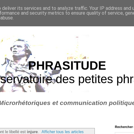
deliver its services and to analyze traffic. Your IP address and
formance and security metrics to ensure quality of service, ge
 abuse.
PHRASITUDE
servatoire des petites ph
Microrhétoriques et communication politiqu
Rechercher 
nt le libellé est
injure
.
Afficher tous les articles