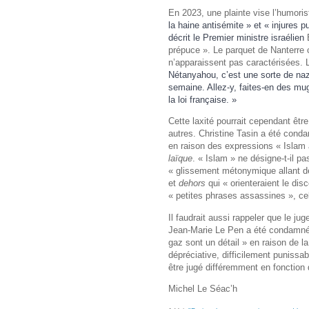
En 2023, une plainte vise l’humori
la haine antisémite » et « injures p
décrit le Premier ministre israélien
prépuce ». Le parquet de Nanterre c
n’apparaissent pas caractérisées. L
Nétanyahou, c’est une sorte de nazi
semaine. Allez-y, faites-en des mug
la loi française. »
Cette laxité pourrait cependant êtr
autres. Christine Tasin a été con
en raison des expressions « Islam 
laïque
. « Islam » ne désigne-t-il p
« glissement métonymique allant d
et
dehors
qui « orienteraient le di
« petites phrases assassines », ce
Il faudrait aussi rappeler que le ju
Jean-Marie Le Pen a été condamné 
gaz sont un détail » en raison de l
dépréciative, difficilement punissa
être jugé différemment en fonction d
Michel Le Séac’h