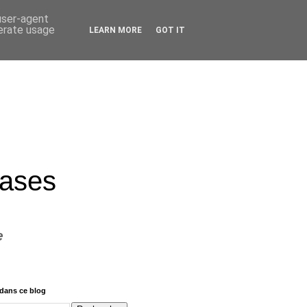
 user-agent
nerate usage
LEARN MORE
GOT IT
rases
e
dans ce blog