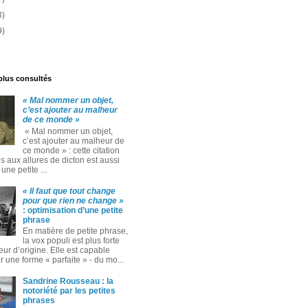
3)
9)
 plus consultés
« Mal nommer un objet,
c’est ajouter au malheur
de ce monde »
« Mal nommer un objet,
c’est ajouter au malheur de
ce monde » : cette citation
 aux allures de dicton est aussi
ne petite ...
« Il faut que tout change
pour que rien ne change »
: optimisation d’une petite
phrase
En matière de petite phrase,
la vox populi est plus forte
eur d’origine. Elle est capable
 une forme « parfaite » ‑ du mo...
Sandrine Rousseau : la
notoriété par les petites
phrases