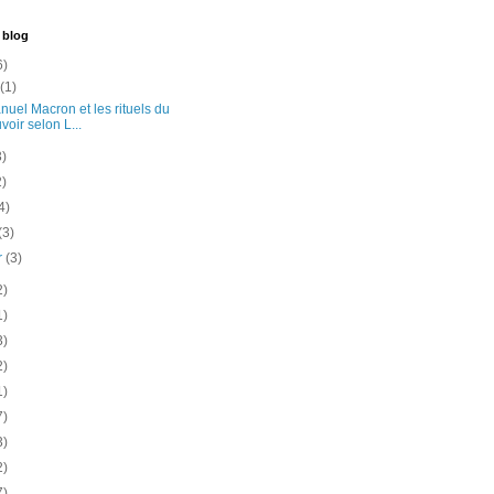
 blog
6)
t
(1)
uel Macron et les rituels du
voir selon L...
3)
2)
4)
(3)
er
(3)
2)
1)
3)
2)
1)
7)
3)
2)
7)