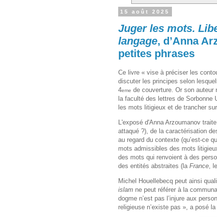
15 août 2025
Juger les mots. Libe
langage
, d’Anna Arz
petites phrases
Ce livre « vise à préciser les contou
discuter les principes selon lesque
4
de couverture. Or son auteur n
eme
la faculté des lettres de Sorbonne U
les mots litigieux et de trancher su
L'exposé d'Anna Arzoumanov traite c
attaqué ?), de la caractérisation de
au regard du contexte (qu’est-ce qui
mots admissibles des mots litigieux
des mots qui renvoient à des pers
des entités abstraites (la
France
, l
Michel Houellebecq peut ainsi qualif
islam
ne peut référer à la communaut
dogme n’est pas l’injure aux personn
religieuse n’existe pas », a posé l