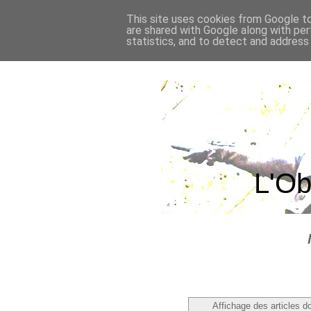
This site uses cookies from Google to 
are shared with Google along with per
statistics, and to detect and address
L'Ob
Affichage des articles do