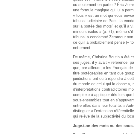
ou seulement en partie ? Éric Zem
une formule magique qui lui a perm
« tous » est un mot qui vous envoie 
tribunal judiciaire de Paris l’a co
sur la portée des mots" et qu’il a v
mineurs isolés » (p. 71), même s’il p
tribunal a condamné Zemmour non po
ce qu’il a probablement pensé (« tou
nettement.
De même, Christine Boutin a été co
ses juges, il y avait « référence, 
que, par ailleurs, « les Français de
titre protégeables en tant que gro
juridictions ont eu à répondre à ce
du monde de celui qui la donne », 
d’interprétations contradictoires mon
complexe à appliquer dès lors que l
sous-ensembles tout en s’appuyan
entre elles dans leur totalité. » Autr
distinguer « l’extension référentiell
qui relève de la subjectivité du locu
Juge-t-on des mots ou des sous