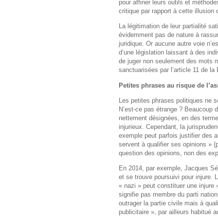
pour affiner leurs outils et méthode
critique par rapport à cette illusion
La légitimation de leur partialité s
évidemment pas de nature à rassurer
juridique. Or aucune autre voie n’est
d’une législation laissant à des ind
de juger non seulement des mots m
sanctuarisées par l’article 11 de l
Petites phrases au risque de l’as
Les petites phrases politiques ne s
N’est-ce pas étrange ? Beaucoup d’
nettement désignées, en des terme
injurieux. Cependant, la jurispruden
exemple peut parfois justifier des a
servent à qualifier ses opinions » (
question des opinions, non des exp
En 2014, par exemple, Jacques Ség
et se trouve poursuivi pour injure.
« nazi » peut constituer une injure »
signifie pas membre du parti nationa
outrager la partie civile mais à qual
publicitaire », par ailleurs habitué