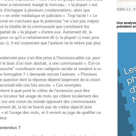
mour a naïvement mangé le morceau : « la plupart » est
ISBN-13 : 
is d’échapper à plusieurs condamnations, alors que
« en enfer médiatique et judiciaire ». Trop facile ! « Le
ndamné en concluant que le polémiste "ne s’est pas mépris
Une analyse 
isé la totalité de la communauté que constituent les
président en
arlait de « la plupart » d’entre eux. Autrement dit, le
ur ce qu’il a certainement dit (« la plupart ») mais pour
s »). Il est surprenant que l’auteure ne le relève pas plus
ndamnée pour s’en être prise à l’homosexualité car, pour
par le biais d’un nom abstrait, à une communauté ». Est-ce
 souche" constituent une catégorie raciale et seraient à ce
upe homogène ? » demande encore l’auteure. « Plusieurs
tte question dont la réponse dépend largement de la vision
reconnaît-elle une fois encore. « Ces exemples
trent à quel point le critère de l’extension peut être
e locuteur fait usage de mots qui ciblent localement des
t sur une vision du monde opposant des communautés
ement dit, la loi ne fournit pas de critère objectif pour
e » et l’usage des mots, et il revient au juge de qualifier ce
teur.
-entendus ?