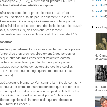
s d’analyse » (p. 158), autrement dit prendre un « recul
►
2016
(3
 d’objectivité et d’impartialité du jugement ».
►
2015
(6
atisfait sans doute les « professionnels » mais n’est
►
2014
(4)
 les justiciables saisis par un sentiment d’insécurité
 esquissée : il y a de quoi s’interroger sur la légitimité
ividus faillibles, qui ne sont pas des lexicologues, le pouvoir
Articles les
ais, à travers eux, des opinions, censément
a Déclaration des droits de l’homme et du citoyen de 1789.
sassinat
emblent pas tellement concernées par le droit de la presse.
entre elles s’en prennent directement à des personnes
de Camus
s que leurs victimes considèrent volontiers comme
devenue u
ce tend à considérer que « le discours politique par
ttaques personnelles de l’adversaire dès lors qu’elles
p. 117 ; on note au passage qu’une fois de plus il est
ressions).
uéla désigne Marine Le Pen comme la « fille de ce nazi »
 Le tribunal de première instance concède que « le terme de
que l’aut
d’imposer
, mais qu’il « n’est pas à prendre au pied de la lettre et ne
l-socialiste » et qu’il ne viserait pas « à abaisser ou
ifier des opinions de la partie civile qui ont choqué le
 aux « formules chocs ».