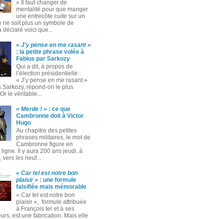
« Il faut changer de
mentalité pour que manger
une entrecôte cuite sur un
 ne soit plus un symbole de
 a déclaré voici que...
« J’y pense en me rasant »
: la petite phrase volée à
Fabius par Sarkozy
Qui a dit, à propos de
l’élection présidentielle :
« J’y pense en me rasant »
s Sarkozy, répond-on le plus
Or le véritable...
« Merde ! »
: ce que
Cambronne doit à Victor
Hugo
Au chapitre des petites
phrases militaires, le mot de
Cambronne figure en
ligne. Il y aura 200 ans jeudi, à
 vers les neuf...
« Car tel est notre bon
plaisir »
: une formule
falsifiée mais mémorable
« Car tel est notre bon
plaisir », formule attribuée
à François Ier et à ses
rs, est une fabrication. Mais elle