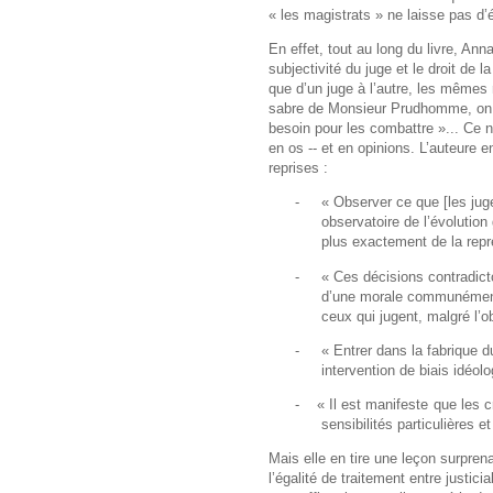
« les magistrats » ne laisse pas d’
En effet, tout au long du livre, Ann
subjectivité du juge et le droit de 
que d’un juge à l’autre, les même
sabre de Monsieur Prudhomme, on pe
besoin pour les combattre »... Ce n
en os -- et en opinions. L’auteure
reprises :
-
« Observer ce que [les ju
observatoire de l’évoluti
plus exactement de la repré
-
« Ces décisions contradicto
d’une morale communément 
ceux qui jugent, malgré l’ob
-
« Entrer dans la fabrique d
intervention de biais idéolo
-
« Il est manifeste que les c
sensibilités particulières e
Mais elle en tire une leçon surprena
l’égalité de traitement entre justici