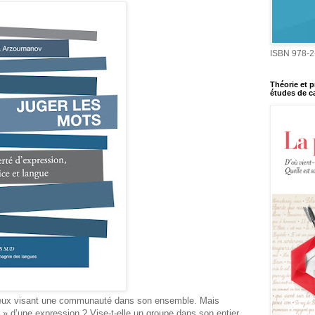
ISBN 978-2
Théorie et p
études de ca
igieux visant une communauté dans son ensemble. Mais
le » d’une expression ? Vise-t-elle un groupe dans son entier