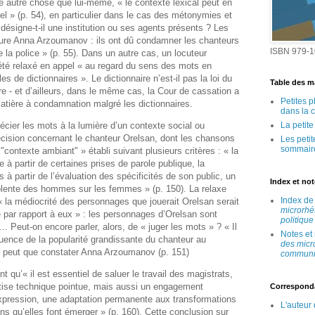
ire autre chose que lui-même, « le contexte lexical peut en
iel » (p. 54), en particulier dans le cas des métonymies et
ésigne-t-il une institution ou ses agents présents ? Les
sure Anna Arzoumanov : ils ont dû condamner les chanteurs
ISBN 979-1
 la police » (p. 55). Dans un autre cas, un locuteur
té relaxé en appel « au regard du sens des mots en
s de dictionnaires ». Le dictionnaire n’est-il pas la loi du
Table des ma
re ‑ et d’ailleurs, dans le même cas, la Cour de cassation a
Petites 
matière à condamnation malgré les dictionnaires.
dans la 
récier les mots à la lumière d’un contexte social ou
La petit
cision concernant le chanteur Orelsan, dont les chansons
Les peti
sommair
contexte ambiant" » établi suivant plusieurs critères : « la
 à partir de certaines prises de parole publique, la
 à partir de l’évaluation des spécificités de son public, un
Index et no
olente des hommes sur les femmes » (p. 150). La relaxe
Index d
 la médiocrité des personnages que jouerait Orelsan serait
microrhé
e par rapport à eux » : les personnages d’Orelsan sont
politique
… Peut-on encore parler, alors, de « juger les mots » ? « Il
Notes et
nfluence de la popularité grandissante du chanteur au
des micr
e peut que constater Anna Arzoumanov (p. 151)
communic
nt qu’« il est essentiel de saluer le travail des magistrats,
tise technique pointue, mais aussi un engagement
Correspond
’expression, une adaptation permanente aux transformations
L'auteur
ns qu’elles font émerger » (p. 160). Cette conclusion sur