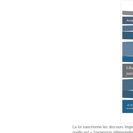
La loi sanctionne les discours lit
quelle est « l’extension référentiel