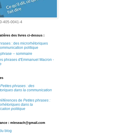
0-405-0041-4
tières des livres ci-dessus :
phrases : des microrhétoriques
communication politique
e phrase -- sommaire
tes phrases d'Emmanuel Macron -
e
tes
e
Petites phrases : des
toriques dans la communication
 références de
Petites phrases :
orhétoriques dans la
ation politique
ance : mleseach@gmail.com
 du blog