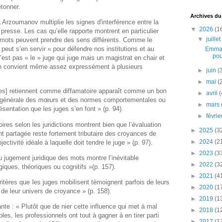
étonner.
Archives du
a Arzoumanov multiplie les signes d'interférence entre la
▼
2026
(1
la presse. Les cas qu’elle rapporte montrent en particulier
▼
juille
s mots peuvent prendre des sens différents. Comme le
ut s’en servir « pour défendre nos institutions et au
Emman
pou
’est pas « le » juge qui juge mais un magistrat en chair et
 en convient même assez expressément à plusieurs
►
juin
(
►
mai
(
ges] retiennent comme diffamatoire apparaît comme un bon
►
avril
(
on générale des mœurs et des normes comportementales ou
►
mars
sentation que les juges s’en font » (p. 94).
►
févri
ires selon les juridictions montrent bien que l’évaluation
►
2025
(3
partagée reste fortement tributaire des croyances de
►
2024
(2
jectivité idéale à laquelle doit tendre le juge » (p. 97).
►
2023
(3
u jugement juridique des mots montre l’inévitable
►
2022
(3
giques, théoriques ou cognitifs »(p. 157).
►
2021
(4
ritères que les juges mobilisent témoignent parfois de leurs
►
2020
(1
t de leur univers de croyance » (p. 158).
►
2019
(1
nte : « Plutôt que de nier cette influence qui met à mal
►
2018
(1
ables, les professionnels ont tout à gagner à en tirer parti
►
2017
(1