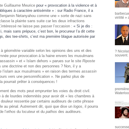
ste Guillaume Meurice
pour « provocation à la violence et à
ubliques à caractère antisémite » : sur Radio France, il a
barbecue
Benjamin Netanyahou comme une « sorte de nazi sans
virilité »
lasse la plainte sans suite car les deux infractions
’intéressé ne laisse pas passer l’occasion :
« Si je dis :
, mais sans prépuce, c’est bon, le procureur l’a dit cette
s, des tee-shirts, c’est ma première blague autorisée par
e à géométrie variable selon les opinions des uns et des
? Nicola
souvent. 
damnée pour provocation à la haine envers les musulmans
assassin » et « Islam dehors » parues sur le site
Riposte
as une doctrine et non des personnes ? Non, il y a
e l’islam aux musulmans » en raison des termes
assassin
scours vers une personnification ». Ne parlez plus de
la pourrait prêter à conséquence
!
1
première 
gement des mots peut emprunter les voies du droit civil.
Waterloo,
à de lourdes indemnités pour avoir dit « les chambres à
a douleur ressentie par certains auditeurs de cette phrase
ble au pénal. Autrement dit, quoi que dise un
logos
, il pourra
e l’
ethos
du locuteur et du
pathos
des auditeurs.
successeu