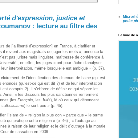
rté d'expression, justice et
Microrhé
petite p
oumanov : lecture au filtre des
Le livre de 
rs de [la liberté d’expression] en France, à clarifier et
ls il revient aux magistrats de juger les mots », annonce la
’est pas juriste mais linguiste, maîtresse de conférence à
niversité ; en effet, les juges « ont pour tâche d’analyser
r leur interprétation, même lorsqu’elle est ambiguë » (p. 37).
lairement de l’identification des discours de haine (qui est
s énoncés (qu’est-ce qui est dit ?) et de leur interprétation
 est compris ?). Il s’efforce de définir ce qui sépare les
. Ainsi, « les discours les plus sanctionnés renferment
onnes (les
Français
, les
Juifs
), là où ceux qui dénoncent
e
catholicisme
) le sont peu » (p. 45).
ier l’islam de « religion la plus con » parce que « le terme
é qui pratique cette religion » (p. 46) ; « l’outrage au
es à raison de leur religion et le délit d’outrage à la morale
a Cour de cassation en 2006.