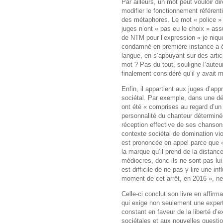
Par ailleurs, un mot peut vouloir d
modifier le fonctionnement référent
des métaphores. Le mot « police » d
juges n’ont « pas eu le choix » as
de NTM pour l’expression « je nique
condamné en première instance a é
langue, en s’appuyant sur des article
mot ? Pas du tout, souligne l’auteu
finalement considéré qu’il y avait 
Enfin, il appartient aux juges d’app
sociétal. Par exemple, dans une dé
ont été « comprises au regard d’un "
personnalité du chanteur déterminée
réception effective de ses chansons
contexte sociétal de domination vi
est prononcée en appel parce que «
la marque qu’il prend de la distanc
médiocres, donc ils ne sont pas lui
est difficile de ne pas y lire une i
moment de cet arrêt, en 2016 », n
Celle-ci conclut son livre en affirma
qui exige non seulement une exper
constant en faveur de la liberté d
sociétales et aux nouvelles questio