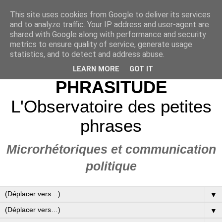
This site uses cookies from Google to deliver its services
and to analyze traffic. Your IP address and user-agent are
shared with Google along with performance and security
metrics to ensure quality of service, generate usage
statistics, and to detect and address abuse.
LEARN MORE
GOT IT
PHRASITUDE
L'Observatoire des petites
phrases
Microrhétoriques et communication
politique
▼
▼