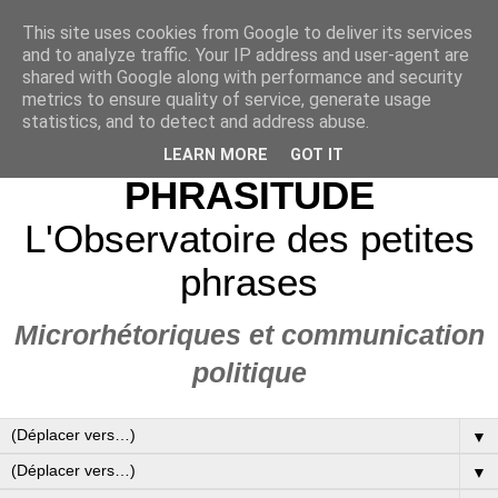
This site uses cookies from Google to deliver its services
and to analyze traffic. Your IP address and user-agent are
shared with Google along with performance and security
metrics to ensure quality of service, generate usage
statistics, and to detect and address abuse.
LEARN MORE
GOT IT
PHRASITUDE
L'Observatoire des petites
phrases
Microrhétoriques et communication
politique
▼
▼