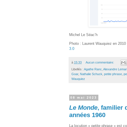
Michel Le Séac’h
Photo : Laurent Wauquiez en 2010 p
3.0
à
15:33
Aucun commentaire:
Libellés :
Agathe Ranc
,
Alexandre Lemar
Goar
,
Nathalie Schuck
,
petite phrase
,
pe
Wauquiez
08 mai 2023
Le Monde
, familier
années 1960
La locution « petite phrase » est 