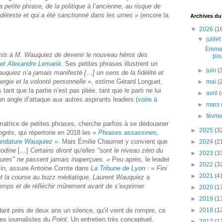
la petite phrase, de la politique à l’ancienne, au risque de
déteste et qui a été sanctionné dans les urnes »
(encore la
Archives du
▼
2026
(1
▼
juille
Emman
mis à M. Wauquiez de devenir le nouveau héros des
pou
 et Alexandre Lemarié
. Ses petites phrases illustrent un
►
juin
(
uquiez n’a jamais manifesté […] un sens de la fidélité et
nergie et la volonté personnelle »
, estime Gérard Longuet,
►
mai
(
 tant que la partie n’est pas pliée, tant que le parti ne lui
►
avril
(
 un angle d’attaque aux autres aspirants leaders (
voire à
►
mars
►
févri
atrice de petites phrases, cherche parfois à se dédouaner
►
2025
(3
ogrès
, qui répertorie en 2018 les
«
Phrases assassines,
andature Wauquiez »
. Mais Émilie Chaumet y convient que
►
2024
(2
anodine
[…]
Certains diront qu'elles "sont le niveau zéro du
►
2023
(3
leures" ne passent jamais inaperçues. »
Peu après, le leader
►
2022
(3
 vin, assure Antoine Comte dans
La Tribune de Lyon
:
« Fini
►
2021
(4
 et la course au buzz médiatique, Laurent Wauquiez a
emps et de réfléchir mûrement avant de s’exprimer
►
2020
(1
►
2019
(1
►
2018
(1
dant près de deux ans un silence, qu’il vient de rompre, ce
es journalistes du
Point.
Un entretien très conceptuel,
►
2017
(1