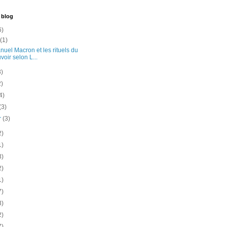
 blog
6)
t
(1)
uel Macron et les rituels du
voir selon L...
3)
2)
4)
(3)
er
(3)
2)
1)
3)
2)
1)
7)
3)
2)
7)