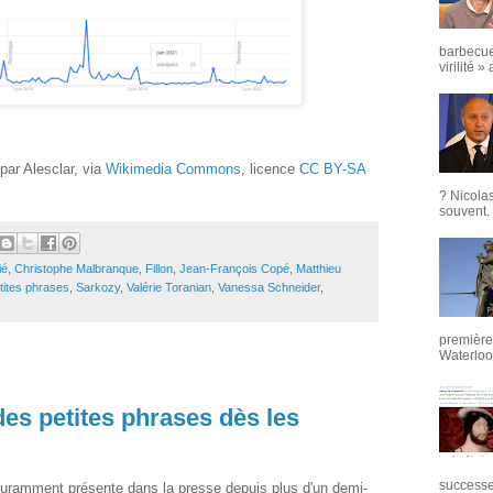
barbecue
virilité »
ar Alesclar, via
Wikimedia Commons
, licence
CC BY-SA
? Nicola
souvent. 
ié
,
Christophe Malbranque
,
Fillon
,
Jean-François Copé
,
Matthieu
tites phrases
,
Sarkozy
,
Valérie Toranian
,
Vanessa Schneider
,
première 
Waterloo,
 des petites phrases dès les
successeu
couramment présente dans la presse depuis plus d'un demi-