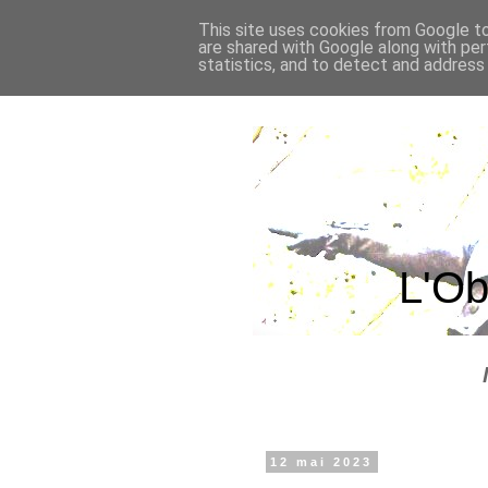
This site uses cookies from Google to 
are shared with Google along with per
statistics, and to detect and address
L'Ob
12 mai 2023