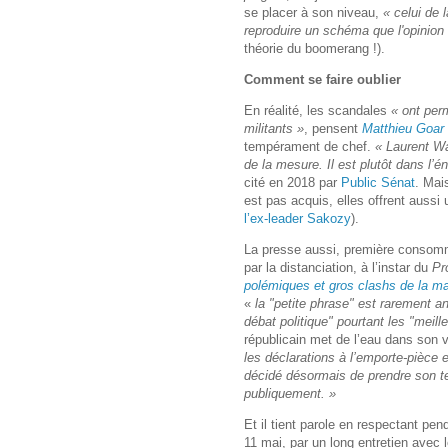
se placer à son niveau,
« celui de 
reproduire un schéma que l'opinion 
théorie du boomerang !).
Comment se faire oublier
En réalité, les scandales
« ont per
militants »
, pensent
Matthieu Goar
tempérament de chef.
« Laurent Wa
de la mesure. Il est plutôt dans l’é
cité en 2018 par
Public Sénat
. Mais
est pas acquis, elles offrent aussi
l’ex-leader Sakozy
).
La presse aussi, première consomm
par la distanciation, à l’instar du
Pr
polémiques et gros clashs de la m
«
la "petite phrase" est rarement 
débat politique" pourtant les "meil
républicain met de l’eau dans son
les déclarations à l’emporte-pièce
décidé désormais de prendre son t
publiquement. »
Et il tient parole en respectant pen
11 mai, par un long entretien avec l