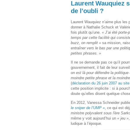
Laurent Wauquiez s
de l’oubli ?
Laurent Wauquiez n’aime plus les pet
donner à Nathalie Schuck et Valéri
fois plutôt qu’une.
« J’ai été porte
temps par cette facilité qui consist
buzz, on remplit »
sa mission, raiso
entraîner vers le bas par une politi
petites phrases. »
Il ne se demande pas ce qu’il pourr
gouvernement, il fait de leur survei
on est là pour défendre la politique
moindre petite phrase et la moindre 
(
déclaration du 26 juin 2007 au sit
cette position implicite : si à pour
doute qu’elles disent quelque chos
En 2012, Vanessa Schneider publi
le sniper de l’UMP »
, ce qui est dé
ministre polyvalent sous l'ère Sark
même y voit aujourd’hui un
« jeu »
,
ludique à l’époque.