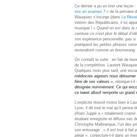
Ce dernier a pu en tirer une leçon :
mis en examen ? »
de la primaire 
Wauquiez s’insurge (dans
Le Révei
intérim des Républicains, il lui appa
musique !
« Quand on est dans le 
ceinture ce n’est plus le débat d’id
son expérience personnelle, pas si 
pratiquent les petites phrases sero
reviendront comme un boomerang.
On connaît la suite : en fait de boo
de la compétition. Laurent Wauquiez
Quelques mois plus tard, une esca
médiocres aigreurs nous détourner d
fière de ses valeurs »
,
rétorque-t-il
désignée nommément. Ce qui encour
ce tweet allusif remporte un grand 
L’explicite réussit moins bien à L
Lyon, il dit tout le mal qu’il pens
(Alain Juppé a
« totalement cramé 
étudiant enregistre et diffuse ses d
Christophe Malbranque, l’un des pr
son entourage :
« Il est tout à fai
piège »
, conjecture-t-il dans un m