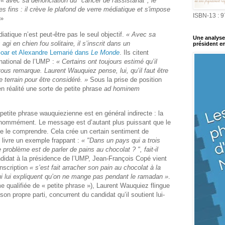
,
« avec sa dénonciation du "cancer de l'assistanat", le
s fins : il crève le plafond de verre médiatique et s'impose
ISBN-13 : 
 »
iatique n’est peut-être pas le seul objectif.
« Avec sa
Une analyse 
gi en chien fou solitaire, il s’inscrit dans un
président en
Goar et Alexandre Lemarié dans
Le Monde
. Ils citent
 national de l’UMP :
« Certains ont toujours estimé qu’il
 vous remarque. Laurent Wauquiez pense, lui, qu’il faut être
 terrain pour être considéré. »
Sous la prise de position
 en réalité une sorte de petite phrase
ad hominem
petite phrase wauquiezienne est en général indirecte : la
e nommément. Le message est d’autant plus puissant que le
n de le comprendre. Cela crée un certain sentiment de
livre un exemple frappant :
«
"Dans un pays qui a trois
problème est de parler de pains au chocolat ? ", fait-il
didat à la présidence de l’UMP, Jean-François Copé vient
onscription
«
s’est fait arracher son pain au chocolat à la
ui lui expliquent qu’on ne mange pas pendant le ramadan »
.
me qualifiée de
«
petite phrase
»
), Laurent Wauquiez flingue
n propre parti, concurrent du candidat qu’il soutient lui-