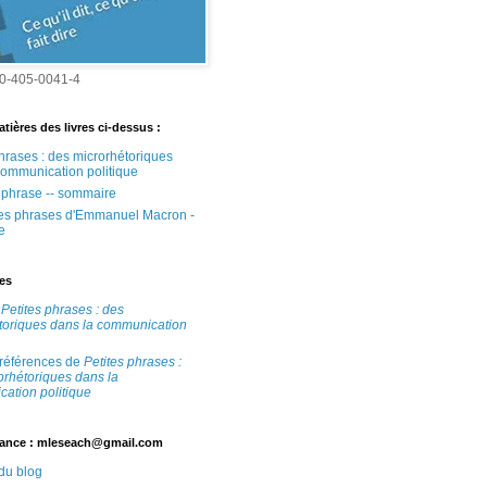
0-405-0041-4
tières des livres ci-dessus :
phrases : des microrhétoriques
communication politique
e phrase -- sommaire
tes phrases d'Emmanuel Macron -
e
tes
e
Petites phrases : des
toriques dans la communication
 références de
Petites phrases :
orhétoriques dans la
ation politique
ance : mleseach@gmail.com
 du blog