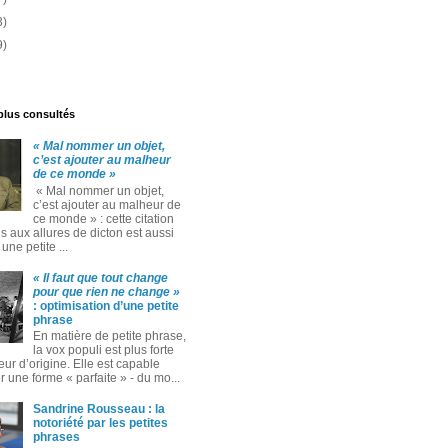
3)
9)
 plus consultés
« Mal nommer un objet,
c’est ajouter au malheur
de ce monde »
« Mal nommer un objet,
c’est ajouter au malheur de
ce monde » : cette citation
 aux allures de dicton est aussi
ne petite ...
« Il faut que tout change
pour que rien ne change »
: optimisation d’une petite
phrase
En matière de petite phrase,
la vox populi est plus forte
eur d’origine. Elle est capable
 une forme « parfaite » ‑ du mo...
Sandrine Rousseau : la
notoriété par les petites
phrases