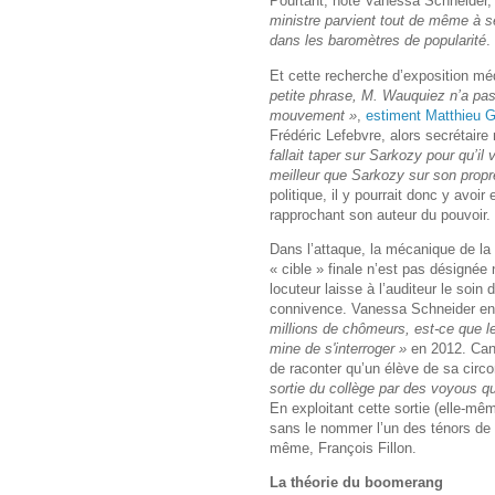
Pourtant, note Vanessa Schneider
ministre parvient tout de même à se
dans les baromètres de popularité
.
Et cette recherche d’exposition méd
petite phrase, M. Wauquiez n’a pas a
mouvement »
,
estiment Matthieu 
Frédéric Lefebvre, alors secrétaire
fallait taper sur Sarkozy pour qu’il
meilleur que Sarkozy sur son propre
politique, il y pourrait donc y avoir
rapprochant son auteur du pouvoir.
Dans l’attaque, la mécanique de la 
« cible » finale n’est pas désigné
locuteur laisse à l’auditeur le soi
connivence. Vanessa Schneider en 
millions de chômeurs, est-ce que le 
mine de s'interroger »
en 2012. Can
de raconter qu’un élève de sa circ
sortie du collège par des voyous q
En exploitant cette sortie (elle-mê
sans le nommer l’un des ténors de so
même, François Fillon.
La théorie du boomerang