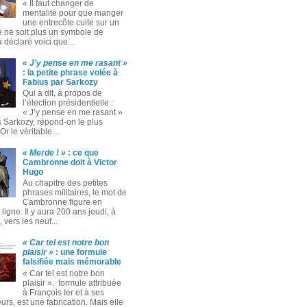
« Il faut changer de
mentalité pour que manger
une entrecôte cuite sur un
 ne soit plus un symbole de
 a déclaré voici que...
« J’y pense en me rasant »
: la petite phrase volée à
Fabius par Sarkozy
Qui a dit, à propos de
l’élection présidentielle :
« J’y pense en me rasant »
s Sarkozy, répond-on le plus
Or le véritable...
« Merde ! »
: ce que
Cambronne doit à Victor
Hugo
Au chapitre des petites
phrases militaires, le mot de
Cambronne figure en
ligne. Il y aura 200 ans jeudi, à
 vers les neuf...
« Car tel est notre bon
plaisir »
: une formule
falsifiée mais mémorable
« Car tel est notre bon
plaisir », formule attribuée
à François Ier et à ses
rs, est une fabrication. Mais elle