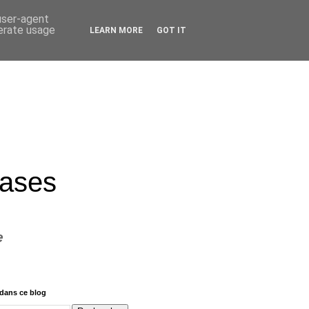
 user-agent
nerate usage
LEARN MORE
GOT IT
rases
e
dans ce blog