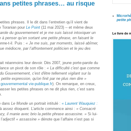
ans petites phrases… au risque
Microrhé
petite p
ites phrases. Il le dit dans l’entretien qu’il vient de
e Toranian pour
Le
Point
(11 mai 2023) -- et même deux
-parole du gouvernement et je me suis laissé intoxiquer un
Le livre de 
e à penser qu’en sortant une petite phrase, en faisant le
nne-t-il. Puis :
« Je me suis, par moments, laissé abîmer,
que médiocre, par l’affrontement politicien et le jeu des
ait néanmoins leur devoir. Dès 2007, jeune porte-parole du
llance un pivot de son rôle :
« La difficulté c'est que comme
 du Gouvernement, c'est d'être tellement vigilant sur la
petite expression, qu'on finit par ne plus rien dire »
e gouvernemental vie-publique.fr
). On remarque, en creux,
chasser les petites phrases on ne dit plus rien, c’est sans
e.
e dans
Le Monde
un portrait intitulé :
« Laurent Wauquiez :
jà assez éloquent. L’article commence ainsi :
« Consacré
ozy, il manie avec brio la petite phrase assassine. »
Si lui-
l’adjectif
« assassine »
dénote que l’affaire n’est pas si