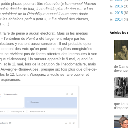
 petite phrase pourrait être réactivée (
« Emmanuel Macron
►
2016
(3
ouloir décider de tout, il ne décide plus de rien »… « Les
►
2015
(6
un président de la République auquel il aura sans doute
 les échelons petit à petit »
,
« il a réussi des choses,
►
2014
(4)
ce »…
)
Articles les
t faire de peine à aucun électorat. Mais si les médias
– l’entretien du
Point
a été largement relayé par les
 électeurs y restent aussi sensibles. Il est probable qu’en
, ce sont des voix qu’on perd. Les requêtes enregistrées
 ne révèlent pas de fortes attentes des internautes à son
que ci-dessous). Un sursaut apparaît le 9 mai, quand
Le
 et le 11 mai, lors de la parution de l’hebdomadaire, mais
de Camus
 Auvergne-Rhône-Alpes, presque six fois plus que d’Île-de-
devenue u
s le 12. Laurent Wauquiez a voulu se faire oublier et
s espérances.
que l’aut
d’imposer