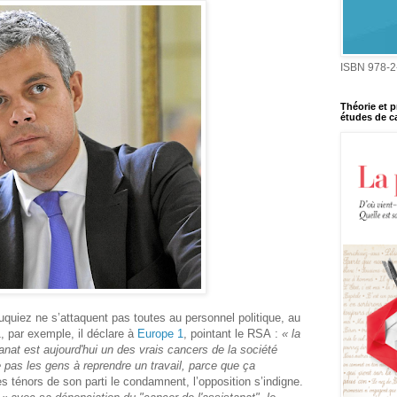
ISBN 978-2
Théorie et p
études de ca
quiez ne s’attaquent pas toutes au personnel politique, au
 par exemple, il déclare à
Europe 1
, pointant le RSA :
« la
stanat est aujourd'hui un des vrais cancers de la société
 pas les gens à reprendre un travail, parce que ça
s ténors de son parti le condamnent, l’opposition s’indigne.