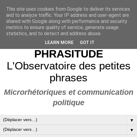
This site uses cookies from Google to deliver its services
and to analyze traffic. Your IP address and user-agent are
shared with Google along with performance and security
metrics to ensure quality of service, generate usage
statistics, and to detect and address abuse.
LEARN MORE
GOT IT
PHRASITUDE
L'Observatoire des petites
phrases
Microrhétoriques et communication
politique
▼
▼