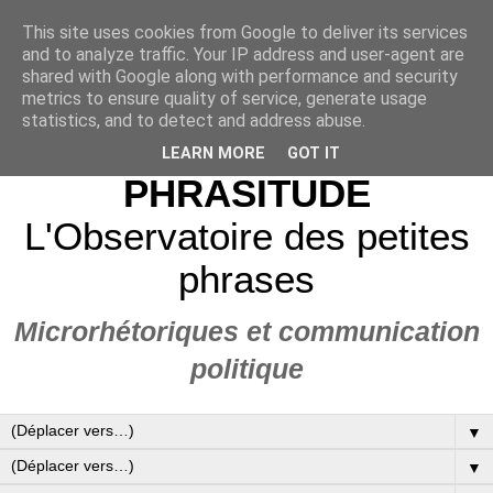
This site uses cookies from Google to deliver its services
and to analyze traffic. Your IP address and user-agent are
shared with Google along with performance and security
metrics to ensure quality of service, generate usage
statistics, and to detect and address abuse.
LEARN MORE
GOT IT
PHRASITUDE
L'Observatoire des petites
phrases
Microrhétoriques et communication
politique
▼
▼