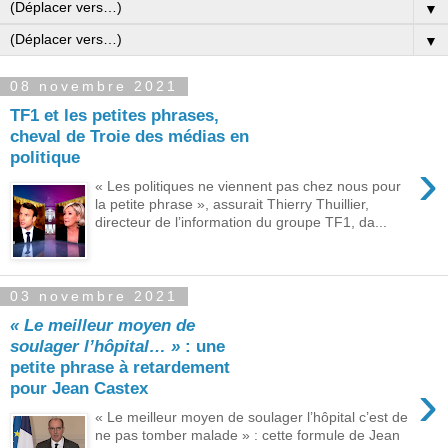
▼
▼
08 novembre 2021
TF1 et les petites phrases,
cheval de Troie des médias en
politique
›
« Les politiques ne viennent pas chez nous pour
la petite phrase », assurait Thierry Thuillier,
directeur de l’information du groupe TF1, da...
03 novembre 2021
« Le meilleur moyen de
soulager l’hôpital… »
: une
petite phrase à retardement
›
pour Jean Castex
« Le meilleur moyen de soulager l’hôpital c’est de
ne pas tomber malade » : cette formule de Jean