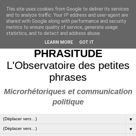
This site uses cookies from Google to deliver its services
and to analyze traffic. Your IP address and user-agent are
shared with Google along with performance and security
metrics to ensure quality of service, generate usage
statistics, and to detect and address abuse.
LEARN MORE
GOT IT
PHRASITUDE
L'Observatoire des petites
phrases
Microrhétoriques et communication
politique
▼
▼