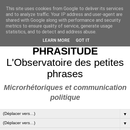
This site uses cookies from Google to deliver its services
and to analyze traffic. Your IP address and user-agent are
shared with Google along with performance and security
metrics to ensure quality of service, generate usage
statistics, and to detect and address abuse.
LEARN MORE
GOT IT
PHRASITUDE
L'Observatoire des petites
phrases
Microrhétoriques et communication
politique
▼
▼