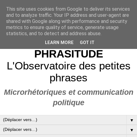
This site uses cookies from Google to deliver its services
and to analyze traffic. Your IP address and user-agent are
shared with Google along with performance and security
metrics to ensure quality of service, generate usage
statistics, and to detect and address abuse.
LEARN MORE
GOT IT
PHRASITUDE
L'Observatoire des petites
phrases
Microrhétoriques et communication
politique
▼
▼