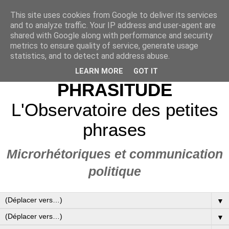
This site uses cookies from Google to deliver its services
and to analyze traffic. Your IP address and user-agent are
shared with Google along with performance and security
metrics to ensure quality of service, generate usage
statistics, and to detect and address abuse.
LEARN MORE
GOT IT
PHRASITUDE
L'Observatoire des petites
phrases
Microrhétoriques et communication
politique
▼
▼