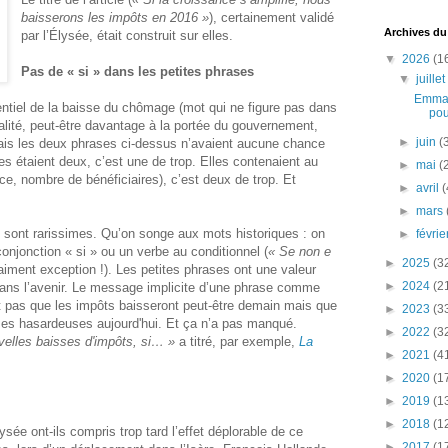
baisserons les impôts en 2016 »
), certainement validé
Archives du
par l’Élysée, était construit sur elles.
▼
2026
(1
Pas de « si » dans les petites phrases
▼
juille
Emman
entiel de la baisse du chômage (mot qui ne figure pas dans
pou
scalité, peut-être davantage à la portée du gouvernement,
►
juin
(
Mais les deux phrases ci-dessus n’avaient aucune chance
les étaient deux, c’est une de trop. Elles contenaient au
►
mai
(
ce, nombre de bénéficiaires), c’est deux de trop. Et
►
avril
(
►
mars
s sont rarissimes. Qu’on songe aux mots historiques : on
►
févri
conjonction « si » ou un verbe au conditionnel (
« Se non e
►
2025
(3
aiment exception !). Les petites phrases ont une valeur
►
2024
(2
 dans l’avenir. Le message implicite d’une phrase comme
t pas que les impôts baisseront peut-être demain mais que
►
2023
(3
ses hasardeuses aujourd'hui. Et ça n’a pas manqué.
►
2022
(3
velles baisses d'impôts, si… »
a titré, par exemple,
La
►
2021
(4
►
2020
(1
►
2019
(1
►
2018
(1
sée ont-ils compris trop tard l’effet déplorable de ce
►
2017
(1