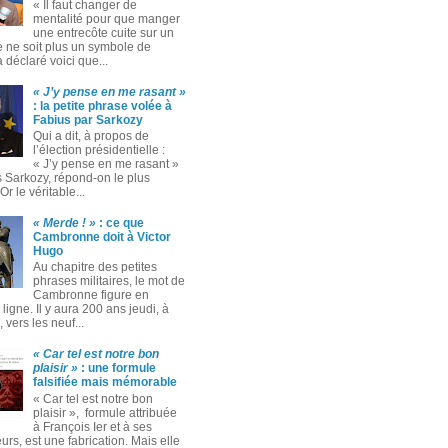
« Il faut changer de
mentalité pour que manger
une entrecôte cuite sur un
 ne soit plus un symbole de
 a déclaré voici que...
« J’y pense en me rasant »
: la petite phrase volée à
Fabius par Sarkozy
Qui a dit, à propos de
l’élection présidentielle :
« J’y pense en me rasant »
s Sarkozy, répond-on le plus
Or le véritable...
« Merde ! »
: ce que
Cambronne doit à Victor
Hugo
Au chapitre des petites
phrases militaires, le mot de
Cambronne figure en
ligne. Il y aura 200 ans jeudi, à
 vers les neuf...
« Car tel est notre bon
plaisir »
: une formule
falsifiée mais mémorable
« Car tel est notre bon
plaisir », formule attribuée
à François Ier et à ses
rs, est une fabrication. Mais elle