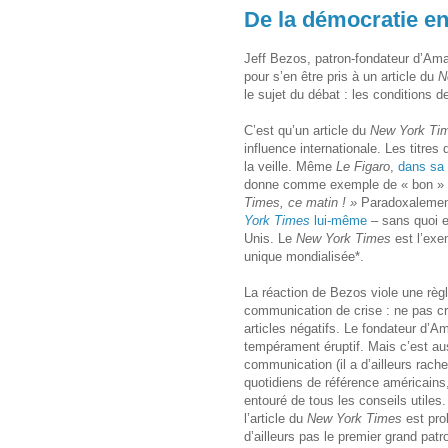
De la démocratie 
Jeff Bezos, patron-fondateur d’Amazo
pour s’en être pris à un article du
N
le sujet du débat : les conditions de
C’est qu’un article du
New York Ti
influence internationale. Les titre
la veille. Même
Le Figaro
,
dans sa 
donne comme exemple de « bon » 
Times, ce matin ! »
Paradoxalement
York Times
lui-même
– sans quoi e
Unis.
Le
New York Times
est l’exe
unique mondialisée*.
La réaction de Bezos viole une règ
communication de crise : ne pas cri
articles négatifs. Le fondateur d’
tempérament éruptif. Mais c’est au
communication (il a d’ailleurs rach
quotidiens de référence américains
entouré de tous les conseils utiles
l’article du
New York Times
est prob
d’ailleurs pas le premier grand patr