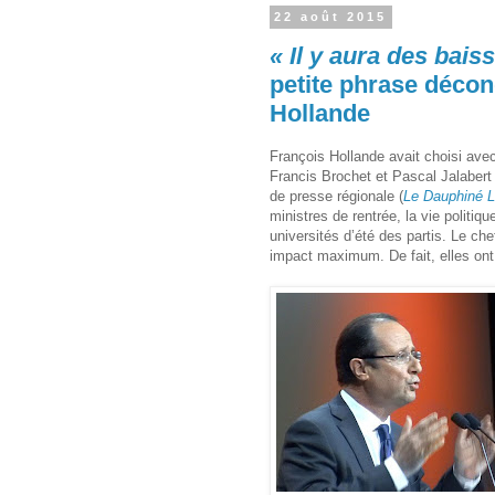
22 août 2015
« Il y aura des bais
petite phrase décon
Hollande
François Hollande avait choisi av
Francis Brochet et Pascal Jalaber
de presse régionale (
Le Dauphiné L
ministres de rentrée, la vie politiqu
universités d’été des partis. Le che
impact maximum. De fait, elles on