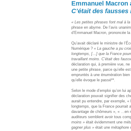
Emmanuel Macron a-t
C’était des fausses 
« Les petites phrases font mal à la
phrase en abyme. De l’avis unanime
d’Emmanuel Macron, prononcée la ve
Qu’avait déclaré le ministre de l’Éc
Numérique ?
« La gauche a pu croi
longtemps, […] que la France pourr
travaillant moins. C’était des fauss
déclaration qui, à première vue, n
une petite phrase, parce qu’elle es
empruntés à une énumération bien 
qu’elle évoque le passé**.
Selon le mode d’emploi qu’on lui app
déclaration pouvait signifier des ch
aurait pu entendre, par exemple, « l
longtemps, que la France pourrait 
davantage de chômeurs », « …en mé
auditeurs semblent avoir tous com
moins »
était évidemment une méta
gagner plus »
était une métaphore d