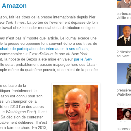
en Amazon
barbecue
n, fait les titres de la presse internationale depuis hier
virilité »
ew York Times
. La portée de l’événement dépasse de loin
 travail chez le leader mondial de la distribution en ligne.
mes
n’est pas n’importe quel article. Le journal exerce une
s de la presse européenne font souvent écho à ses titres de
charte de participation des internautes à ses débats
,
? Nicola
commentaire : «
C’est d’ailleurs la une du New York
souvent. 
, la riposte de Bezos a été mise en valeur
par le
New
lle serait probablement passée inaperçue hors des États-
mple même du quatrième pouvoir, si ce n’est de la pensée
le de base de la
première 
tiquer frontalement les
Waterloo,
Amazon est connu pour son
ssi un champion de la
eté en 2013 l’un des autres
, le
Washington Post
). Il est
. Sa décision de contester
ablement délibérée. Il n’est
on à faire ce choix. En 2013,
successeu