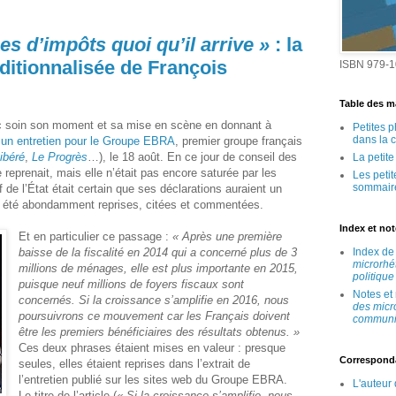
ses d’impôts quoi qu’il arrive »
: la
ditionnalisée de François
ISBN 979-1
Table des ma
ec soin son moment et sa mise en scène en donnant à
Petites 
dans la 
t
un entretien pour le Groupe EBRA
, premier groupe français
ibéré
,
Le Progrès
…), le 18 août. En ce jour de conseil des
La petit
e reprenait, mais elle n’était pas encore saturée par les
Les peti
sommair
f de l’État était certain que ses déclarations auraient un
t été abondamment reprises, citées et commentées.
Index et no
Et en particulier ce passage :
« Après une première
baisse de la fiscalité en 2014 qui a concerné plus de 3
Index d
microrhé
millions de ménages, elle est plus importante en 2015,
politique
puisque neuf millions de foyers fiscaux sont
Notes et
concernés. Si la croissance s’amplifie en 2016, nous
des micr
poursuivrons ce mouvement car les Français doivent
communic
être les premiers bénéficiaires des résultats obtenus. »
Ces deux phrases étaient mises en valeur : presque
Correspond
seules, elles étaient reprises dans l’extrait de
l’entretien publié sur les sites web du Groupe EBRA.
L'auteur
Le titre de l’article (
« Si la croissance s’amplifie, nous