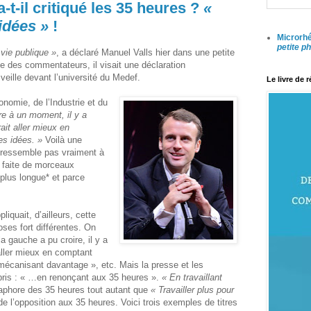
-il critiqué les 35 heures ?
«
idées »
!
Microrhé
petite p
 vie publique »
, a déclaré Manuel Valls hier dans une petite
 des commentateurs, il visait une déclaration
ille devant l’université du Medef.
Le livre de 
onomie, de l’Industrie et du
re à un moment, il y a
ait aller mieux en
es idées. »
Voilà une
e ressemble pas vraiment à
t faite de morceaux
plus longue* et parce
liquait, d’ailleurs, cette
oses fort différentes. On
a gauche a pu croire, il y a
aller mieux en comptant
canisant davantage », etc. Mais la presse et les
pris : « …en renonçant aux 35 heures ».
« En travaillant
phore des 35 heures tout autant que
« Travailler plus pour
e l’opposition aux 35 heures. Voici trois exemples de titres