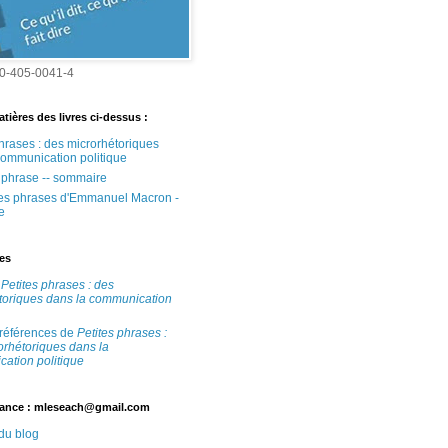
0-405-0041-4
tières des livres ci-dessus :
phrases : des microrhétoriques
communication politique
e phrase -- sommaire
tes phrases d'Emmanuel Macron -
e
tes
e
Petites phrases : des
toriques dans la communication
 références de
Petites phrases :
orhétoriques dans la
ation politique
ance : mleseach@gmail.com
 du blog