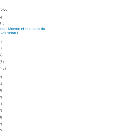
 blog
6)
t
(1)
uel Macron et les rituels du
voir selon L...
3)
2)
4)
(3)
er
(3)
2)
1)
3)
2)
1)
7)
3)
2)
7)