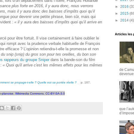
as, lors d’un déplacement dans l’Isère, François Hollande
issance plus forte en 2016, il y aura donc, nous verrons
►
2016
(3
lons, mais il y aura donc des baisses d’impôts quoi qu’il
►
2015
(6
ngue pour devenir une petite phrase, bien sûr, mais qui
►
2014
(4)
vident :
« il y aura des baisses d’impôts quoi qu’il arrive en
Articles les
rcé pour être fortuit. Il vise certainement à faire oublier le
qui rompt avec la prudence verbale habituelle de François
tre efficace ? L’opinion retiendra-t-elle la promesse et non
as du snip (snip) du gros son pour tes oreilles, du bon son
es rappeurs du groupe Sniper
dans la bande-son du film
 :
« Quoi qu'il arrive c'est les mêmes effets pour les mêmes
de Camus
devenue u
omment se propage-t-elle ? Quelle est sa portée réelle ?
p. 187.
e-planoise
,
Wikimedia Commons
,
CC-BY-SA-3.0
que l’aut
d’imposer