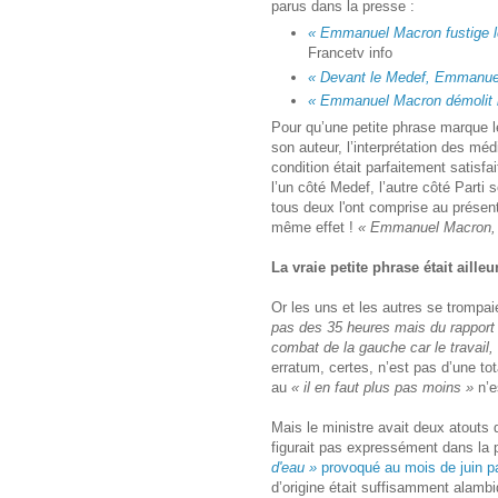
parus dans la presse :
« Emmanuel Macron fustige l
Francetv info
« Devant le Medef, Emmanuel
« Emmanuel Macron démolit l
Pour qu’une petite phrase marque le
son auteur, l’interprétation des méd
condition était parfaitement satisfa
l’un côté Medef, l’autre côté Parti
tous deux l'ont comprise au présent 
même effet !
« Emmanuel Macron, s
La vraie petite phrase était ailleu
Or les uns et les autres se trompa
pas des 35 heures mais du rapport a
combat de la gauche car le travail, 
erratum, certes, n’est pas d’une to
au
« il en faut plus pas moins »
n’e
Mais le ministre avait deux atouts 
figurait pas expressément dans la p
d'eau »
provoqué au mois de juin pa
d’origine était suffisamment alambi