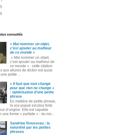
3)
9)
 plus consultés
« Mal nommer un objet,
c’est ajouter au malheur
de ce monde »
« Mal nommer un objet,
c’est ajouter au malheur de
ce monde » : cette citation
 aux allures de dicton est aussi
ne petite ...
« Il faut que tout change
pour que rien ne change »
: optimisation d’une petite
phrase
En matière de petite phrase,
la vox populi est plus forte
eur d’origine. Elle est capable
 une forme « parfaite » ‑ du mo...
Sandrine Rousseau : la
notoriété par les petites
phrases