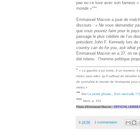
pas eu ce luxe avec son fameux
«
monde »***
.
Emmanuel Macron a joué de malchan
discours :
« Ne vous demandez pas
que vous pouvez faire pour le pays
passage le plus célèbre de l’un des
président John F. Kennedy lors de s
country can do for you, ask what y
Emmanuel Macron en a 37, on ne po
été retenu : l’homme politique prop
_____________________________
*
« La gauche a pu croire, à un moment, il y 
moins sans elles, qu’il suffisait de décréter
de connaître le monde de l’entreprise pour pr
moins.»
**
Voir
La petite phrase : D'où vient-elle ?
***
Idem, p. 101.
Photo d’Emmanuel Macron :
OFFICIAL LEWEB
à
18:58
1 commentaire: