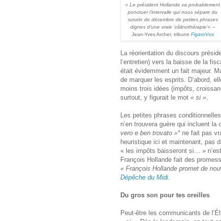
« Le président Hollande va probablement
ponctuer l'intervalle qui nous sépare du
scrutin de décembre de petites phrases
dignes d'une vraie ‘câlinothérapie’
»
--
Jean-Yves Archer, tribune
FigaroVox
La réorientation du discours présid
l’entretien) vers la baisse de la fi
était évidemment un fait majeur. 
de marquer les esprits. D’abord, el
moins trois idées (impôts, croissan
surtout, y figurait le mot
« si »
.
Les petites phrases conditionnelle
n’en trouvera guère qui incluent la 
vero e ben trovato »*
ne fait pas vr
heuristique ici et maintenant, pas
« les impôts baisseront si… » n’es
François Hollande fait des promes
« François Hollande promet de nou
Dépêche du Midi
.
Du gros son pour tes oreilles
Peut-être les communicants de l’Ély