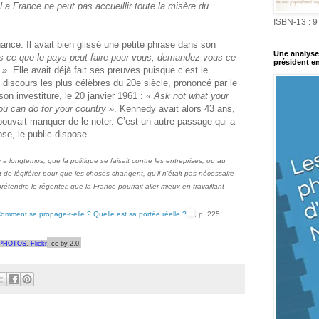
 La France ne peut pas accueillir toute la misère du
ISBN-13 : 
ce. Il avait bien glissé une petite phrase dans son
Une analyse 
 ce que le pays peut faire pour vous, demandez-vous ce
président en
 ».
Elle avait déjà fait ses preuves puisque c’est le
 discours les plus célèbres du 20e siècle, prononcé par le
on investiture, le 20 janvier 1961 :
« Ask not what your
ou can do for your country »
. Kennedy avait alors 43 ans,
uvait manquer de le noter. C’est un autre passage qui a
ose, le public dispose.
_______
a longtemps, que la politique se faisait contre les entreprises, ou au
 et de légiférer pour que les choses changent, qu’il n’était pas nécessaire
étendre le régenter, que la France pourrait aller mieux en travaillant
 Comment se propage-t-elle ? Quelle est sa portée réelle ?
, p. 225.
 PHOTOS
,
Flickr
,
cc-by-2.0.