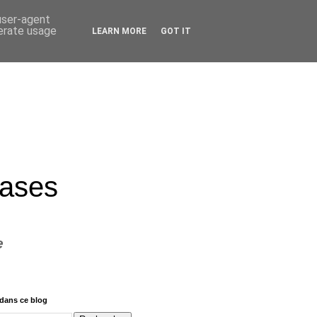
 user-agent
nerate usage
LEARN MORE
GOT IT
rases
e
dans ce blog