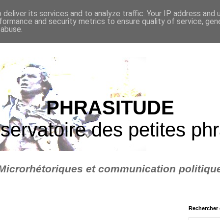
deliver its services and to analyze traffic. Your IP address and
formance and security metrics to ensure quality of service, ge
 abuse.
PHRASITUDE
servatoire des petites ph
Microrhétoriques et communication politiqu
Rechercher 