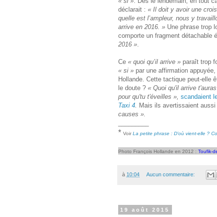
« si »
. Dès le lendemain, en tout c
déclarait :
« Il doit y avoir une cro
quelle est l’ampleur, nous y travail
arrive en 2016. »
Une phrase trop lo
comporte un fragment détachable é
2016 »
.
Ce
« quoi qu’il arrive »
paraît trop fo
« si »
par une affirmation appuyée, 
Hollande. Cette tactique peut-elle ê
le doute ?
« Quoi qu'il arrive t'aur
pour qu'tu t'éveilles »,
scandaient l
Taxi 4
.
Mais ils avertissaient aussi
causes ».
_________
*
Voir
La petite phrase : D'où vient-elle ? C
Photo François Hollande en 2012 :
Toufik-d
à
10:04
Aucun commentaire:
19 août 2015