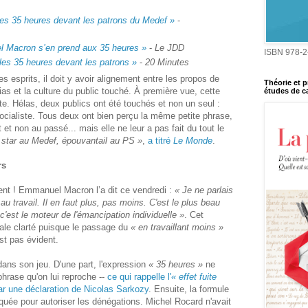
es 35 heures devant les patrons du Medef »
‑
 Macron s’en prend aux 35 heures »
‑
Le JDD
ISBN 978-2
es 35 heures devant les patrons »
‑
20 Minutes
s esprits, il doit y avoir alignement entre les propos de
Théorie et p
ias et la culture du public touché. À première vue, cette
études de ca
ite. Hélas, deux publics ont été touchés et non un seul :
 socialiste. Tous deux ont bien perçu la même petite phrase,
et non au passé... mais elle ne leur a pas fait du tout le
tar au Medef, épouvantail au PS »
,
a titré
Le Monde
.
rs
ient ! Emmanuel Macron l’a dit ce vendredi :
« Je ne parlais
u travail. Il en faut plus, pas moins. C'est le plus beau
c'est le moteur de l'émancipation individuelle »
. Cet
tale clarté puisque le passage du
« en travaillant moins »
st pas évident.
dans son jeu. D'une part, l'expression
« 35 heures »
ne
hrase qu'on lui reproche --
ce qui rappelle l'
« effet fuite
r une déclaration de Nicolas Sarkozy
. Ensuite, la formule
quée pour autoriser les dénégations. Michel Rocard n'avait