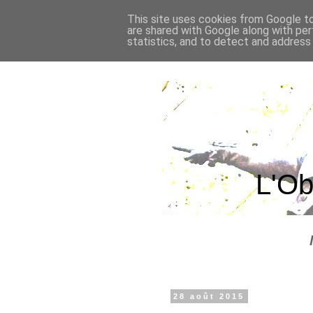
This site uses cookies from Google to 
are shared with Google along with per
statistics, and to detect and address
L'Ob
28 août 2015