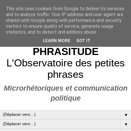
This site uses cookies from Google to deliver its services
and to analyze traffic. Your IP address and user-agent are
shared with Google along with performance and security
metrics to ensure quality of service, generate usage
statistics, and to detect and address abuse.
LEARN MORE
GOT IT
PHRASITUDE
L'Observatoire des petites
phrases
Microrhétoriques et communication
politique
▼
▼