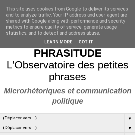
This site uses cookies from Google to deliver its services
and to analyze traffic. Your IP address and user-agent are
shared with Google along with performance and security
metrics to ensure quality of service, generate usage
statistics, and to detect and address abuse.
LEARN MORE
GOT IT
PHRASITUDE
L'Observatoire des petites
phrases
Microrhétoriques et communication
politique
▼
▼