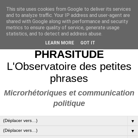
This site uses cookies from Google to deliver its services
and to analyze traffic. Your IP address and user-agent are
shared with Google along with performance and security
metrics to ensure quality of service, generate usage
statistics, and to detect and address abuse.
LEARN MORE
GOT IT
PHRASITUDE
L'Observatoire des petites
phrases
Microrhétoriques et communication
politique
▼
▼