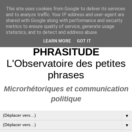
This site uses cookies from Google to deliver its services
and to analyze traffic. Your IP address and user-agent are
shared with Google along with performance and security
metrics to ensure quality of service, generate usage
statistics, and to detect and address abuse.
LEARN MORE
GOT IT
PHRASITUDE
L'Observatoire des petites
phrases
Microrhétoriques et communication
politique
▼
▼