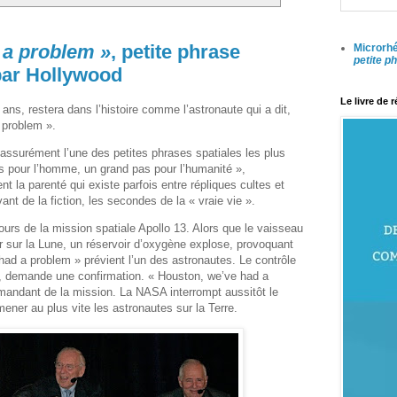
 a problem »
, petite phrase
Microrhé
petite p
par Hollywood
Le livre de 
 ans, restera dans l’histoire comme l’astronaute qui a dit,
 problem ».
assurément l’une des petites phrases spatiales les plus
as pour l’homme, un grand pas pour l’humanité »,
t la parenté qui existe parfois entre répliques cultes et
ant de la fiction, les secondes de la « vraie vie ».
ours de la mission spatiale Apollo 13. Alors que le vaisseau
rir sur la Lune, un réservoir d’oxygène explose, provoquant
 a problem » prévient l’un des astronautes. Le contrôle
, demande une confirmation.
« Houston, we’ve had a
mandant de la mission.
La NASA interrompt aussitôt le
ner au plus vite les astronautes sur la Terre.