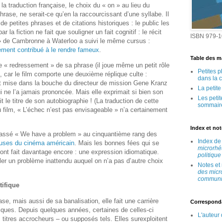
la traduction française, le choix du « on » au lieu du
hrase, ne serait-ce qu’en la raccourcissant d’une syllabe. Il
petites phrases et de citations historiques : le public les
la fiction ne fait que souligner un fait cognitif : le récit
ISBN 979-1
! » de Cambronne à Waterloo a suivi le même cursus :
gement contribué à le rendre fameux
.
Table des ma
le « redressement » de sa phrase (il joue même un petit rôle
Petites 
ul, car le film comporte une deuxième réplique culte :
dans la 
est mise dans la bouche du directeur de mission Gene Kranz
La petit
ui ne l’a jamais prononcée. Mais elle exprimait si bien son
Les peti
ait le titre de son autobiographie ! (La traduction de cette
sommair
 film, « L’échec n’est pas envisageable » n’a certainement
Index et no
classé « We have a problem » au cinquantième rang des
Index d
euses du cinéma américain
. Mais les bonnes fées qui se
microrhé
nt fait davantage encore : une expression idiomatique.
politique
aler un problème inattendu auquel on n’a pas d’autre choix
Notes et
des micr
communic
tifique
se, mais aussi de sa banalisation, elle fait une carrière
Correspond
fiques. Depuis quelques années, certaines de celles-ci
L'auteur
titres accrocheurs – ou supposés tels. Elles surexploitent