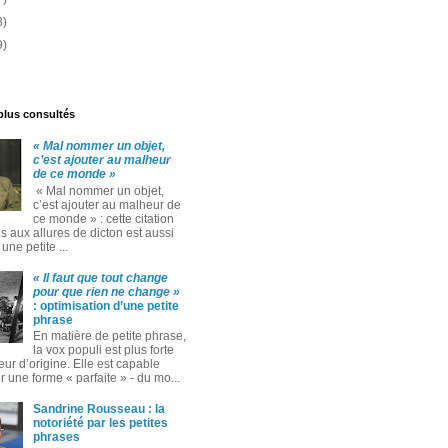
3)
9)
 plus consultés
« Mal nommer un objet,
c’est ajouter au malheur
de ce monde »
« Mal nommer un objet,
c’est ajouter au malheur de
ce monde » : cette citation
 aux allures de dicton est aussi
ne petite ...
« Il faut que tout change
pour que rien ne change »
: optimisation d’une petite
phrase
En matière de petite phrase,
la vox populi est plus forte
eur d’origine. Elle est capable
 une forme « parfaite » ‑ du mo...
Sandrine Rousseau : la
notoriété par les petites
phrases