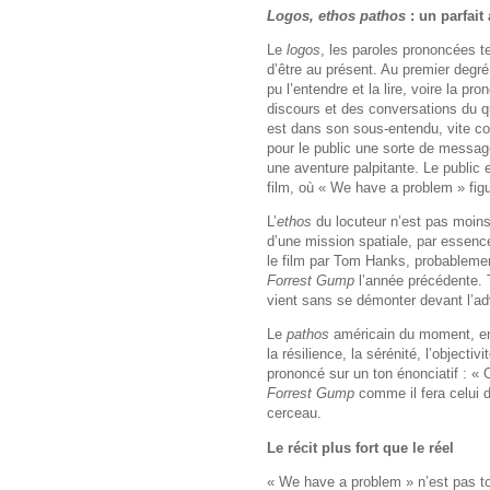
Logos, ethos pathos
: un parfai
Le
logos
, les paroles prononcées t
d’être au présent. Au premier degré
pu l’entendre et la lire, voire la p
discours et des conversations du qu
est dans son sous-entendu, vite co
pour le public une sorte de messag
une aventure palpitante. Le public 
film, où « We have a problem » fig
L’
ethos
du locuteur n’est pas moin
d’une mission spatiale, par essenc
le film par Tom Hanks, probablemen
Forrest Gump
l’année précédente. 
vient sans se démonter devant l’ad
Le
pathos
américain du moment, enf
la résilience, la sérénité, l’objectivi
prononcé sur un ton énonciatif : « 
Forrest Gump
comme il fera celui d
cerceau.
Le récit plus fort que le réel
« We have a problem » n’est pas tout