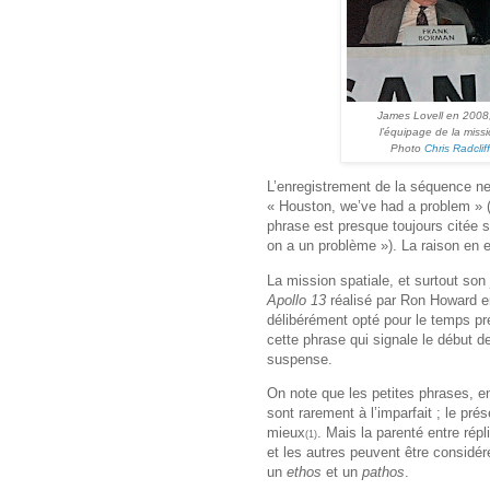
James Lovell en 2008,
l’équipage de la missi
Photo
Chris Radcliff
L’enregistrement de la séquence ne
« Houston, we’ve had a problem » (
phrase est presque toujours citée 
on a un problème »). La raison en 
La mission spatiale, et surtout son
Apollo 13
réalisé par Ron Howard en
délibérément opté pour le temps pr
cette phrase qui signale le début d
suspense.
On note que les petites phrases, en
sont rarement à l’imparfait ; le pré
mieux
. Mais la parenté entre rép
(1)
et les autres peuvent être consid
un
ethos
et un
pathos
.