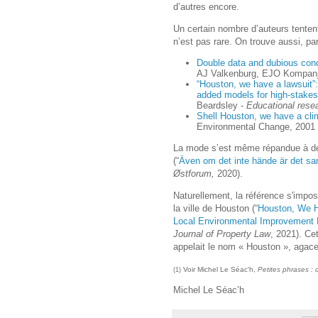
d’autres encore.
Un certain nombre d’auteurs tenten
n’est pas rare. On trouve aussi, pa
Double data and dubious con
AJ Valkenburg, EJO Kompan
“Houston, we have a lawsuit”:
added models for high-stake
Beardsley -
Educational rese
Shell Houston, we have a cli
Environmental Change, 2001 
La mode s’est même répandue à des
(“
Även om det inte hände är det s
Østforum,
2020).
Naturellement, la référence s'imp
la ville de Houston (“
Houston, We Ha
Local Environmental Improvement P
Journal of Property Law
, 2021). Ce
appelait le nom « Houston », agace
Voir Michel Le Séac'h,
Petites phrases : 
(1)
Michel Le Séac’h