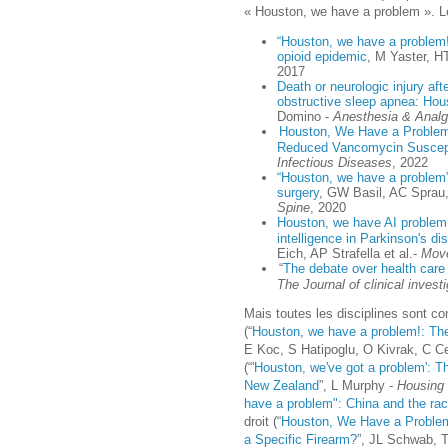
« Houston, we have a problem ». L
“Houston, we have a problem!”:
opioid epidemic
, M Yaster, 
2017
Death or neurologic injury aft
obstructive sleep apnea: Hou
Domino -
Anesthesia & Analg
Houston, We Have a Problem: R
Reduced Vancomycin Suscepti
Infectious Diseases
, 2022
“Houston, we have a problem”:
surgery
, GW Basil, AC Spra
Spine
, 2020
Houston, we have AI problem!
intelligence in Parkinson's d
Eich, AP Strafella et al.-
Move
“
The debate over health care
The Journal of clinical investi
Mais toutes les disciplines sont c
(“
Houston, we have a problem!: Th
E Koc, S Hatipoglu, O Kivrak, C Ce
(“
'Houston, we've got a problem': The
New Zealand
”, L Murphy -
Housing 
have a problem": China and the ra
droit (“
Houston, We Have a Problem
a Specific Firearm?
”, JL Schwab, 