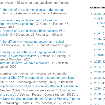
es revues médicales en sont spécialement friandes :
Archives du
 the role of the anesthesiologist in the current
HT Benzon, TA Anderson -
Anesthesia & Analgesia
,
▼
2026
(1
▼
juille
er tonsillectomy in children with a focus on
Emman
ston, we have a problem!
, CJ Coté, KL Posner, KB
pou
esia
, 2014
eports of Clostridioides difficile Isolates With
►
juin
(
bility
, DH Greentree, LB Rice et al. -
Clinical
►
mai
(
 the difficulty of measuring outcomes in spinal
►
avril
(
u, Z Ghogawala, JW Yoon… -
Journal of Neurosurgery:
►
mars
 quality issues with neuroimaging
‐
based artificial
►
févri
isease: a systematic review
,
V Dzialas, E Doering, H
ment Disorders
, 2024
►
2025
(3
 reform: Houston, we have a problem
”, EG Neilson -
gation
, 2009
►
2024
(2
►
2023
(3
oncernées, comme les technologies de l’information
e use of ChatGPT in responding to customer complaints
”,
►
2022
(3
lik, K Koc -
Technology in Society,
2023), le bâtiment
►
2021
(4
 political construction of a housing affordability metric in
►
2020
(1
Studies
, 2014), l’histoire contemporaine (“
" Houston, we
►
2019
(1
ce to space
”, J Johnson-Freese -
Current History
, 2003), le
: Does the Second Amendment Create a Property Right to
►
2018
(1
TG Sprankling -
Colum.
L. Rev. Sidebar
, 2012), et bien
►
2017
(1