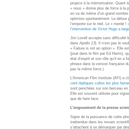
propice à la mémorisation. Quant à 
« nous » donne plus de force à la p
en va de même d’un grand nombre de 
optimise spontanément. Le détour par 
l’emporte sur le réel. Le « merde 
l’intervention de Victor Hugo a lar
Jim Lovell accepte sans difficulté 
dans
Apollo 13
). Il n’est pas le se
« Failure is not an option ». Elle 
(joué dans le film par Ed Harris), q
état d’esprit et son rôle qu’il en a f
phrase dans la version française du
pas la même force.)
L’American Film Institute (AFI) a 
cent répliques cultes les plus fam
sont penchées sur son berceau en o
Elle est souvent utilisée pour sign
que de faire face.
L’engouement de la presse scien
Signe de la puissance de cette phra
inattendue dans les revues scienti
s’attachent à se démarquer par des 