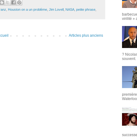
ranz
,
Houston on a un problème
,
Jim Lovell
,
NASA
,
petite phrase
,
barbecue
virilité »
cueil
Articles plus anciens
? Nicola
souvent. 
première 
Waterloo,
successeu