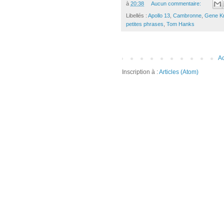
à
20:38
Aucun commentaire:
Libellés :
Apollo 13
,
Cambronne
,
Gene K
petites phrases
,
Tom Hanks
Ac
Inscription à :
Articles (Atom)