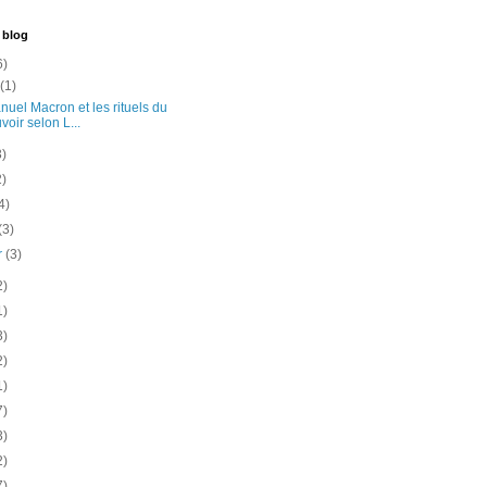
 blog
6)
t
(1)
uel Macron et les rituels du
voir selon L...
3)
2)
4)
(3)
er
(3)
2)
1)
3)
2)
1)
7)
3)
2)
7)