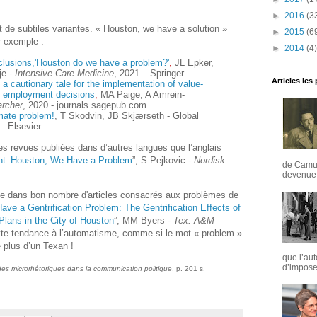
►
2016
(3
t de subtiles variantes. « Houston, we have a solution »
►
2015
(6
r exemple :
►
2014
(4)
clusions,'Houston do we have a problem?'
,
JL Epker,
je -
Intensive Care Medicine
, 2021 – Springer
Articles les
 a cautionary tale for the implementation of value-
s employment decisions
,
MA Paige, A Amrein-
archer
, 2020 - journals.sagepub.com
mate problem!
, T Skodvin, JB Skjærseth - Global
– Elsevier
 revues publiées dans d’autres langues que l’anglais
ant–Houston, We Have a Problem
”, S Pejkovic -
Nordisk
de Camus
devenue u
ose dans bon nombre d'articles consacrés aux problèmes de
ve a Gentrification Problem: The Gentrification Effects of
lans in the City of Houston
”, MM Byers -
Tex. A&M
tte tendance à l’automatisme, comme si le mot « problem »
 plus d’un Texan !
que l’aut
d’imposer
des microrhétoriques dans la communication politique
, p. 201 s.