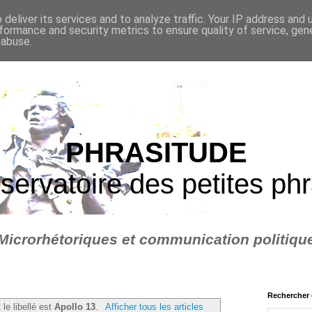
deliver its services and to analyze traffic. Your IP address and
formance and security metrics to ensure quality of service, ge
 abuse.
PHRASITUDE
servatoire des petites ph
Microrhétoriques et communication politiqu
Rechercher 
 le libellé est
Apollo 13
.
Afficher tous les articles