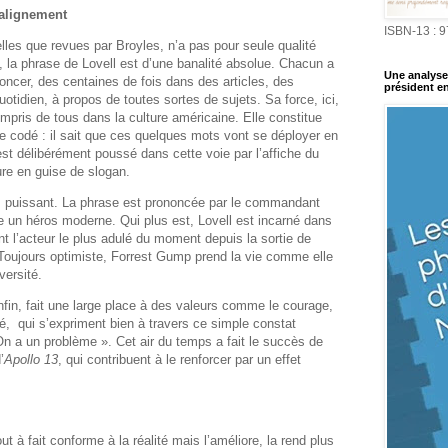
t alignement
ISBN-13 : 
elles que revues par Broyles, n’a pas pour seule qualité
, la phrase de Lovell est d’une banalité absolue. Chacun a
Une analyse 
rononcer, des centaines de fois dans des articles, des
président en
otidien, à propos de toutes sortes de sujets. Sa force, ici,
mpris de tous dans la culture américaine. Elle constitue
e codé : il sait que ces quelques mots vont se déployer en
est délibérément poussé dans cette voie par l’affiche du
ure en guise de slogan.
s puissant. La phrase est prononcée par le commandant
e un héros moderne. Qui plus est, Lovell est incarné dans
t l’acteur le plus adulé du moment depuis la sortie de
Toujours optimiste, Forrest Gump prend la vie comme elle
versité.
in, fait une large place à des valeurs comme le courage,
té,
qui s’expriment bien à travers ce simple constat
On a un problème ». Cet air du temps a fait le succès de
’
Apollo 13
, qui contribuent à le renforcer par un effet
 à fait conforme à la réalité mais l’améliore, la rend plus