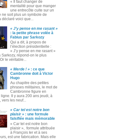
« Il faut changer de
mentalité pour que manger
une entrecôte cuite sur un
 ne soit plus un symbole de
 a déclaré voici que...
« J’y pense en me rasant »
: la petite phrase volée à
Fabius par Sarkozy
Qui a dit, à propos de
l’élection présidentielle :
« J’y pense en me rasant »
s Sarkozy, répond-on le plus
Or le véritable...
« Merde ! »
: ce que
Cambronne doit à Victor
Hugo
Au chapitre des petites
phrases militaires, le mot de
Cambronne figure en
ligne. Il y aura 200 ans jeudi, à
 vers les neuf...
« Car tel est notre bon
plaisir »
: une formule
falsifiée mais mémorable
« Car tel est notre bon
plaisir », formule attribuée
à François Ier et à ses
rs, est une fabrication. Mais elle