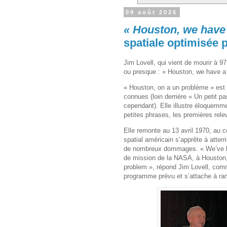
09 août 2025
« Houston, we have
spatiale optimisée 
Jim Lovell, qui vient de mourir à 97
ou presque : « Houston, we have a
« Houston, on a un problème » est 
connues (loin derrière « Un petit p
cependant). Elle illustre éloquemmen
petites phrases, les premières relev
Elle remonte au 13 avril 1970, au c
spatial américain s’apprête à atter
de nombreux dommages. « We’ve had
de mission de la NASA, à Houston
problem », répond Jim Lovell, com
programme prévu et s’attache à rame