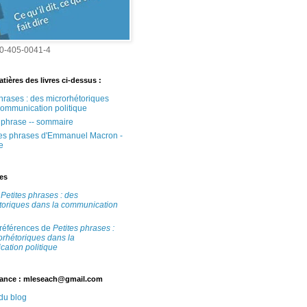
0-405-0041-4
tières des livres ci-dessus :
phrases : des microrhétoriques
communication politique
e phrase -- sommaire
tes phrases d'Emmanuel Macron -
e
tes
e
Petites phrases : des
toriques dans la communication
 références de
Petites phrases :
orhétoriques dans la
ation politique
ance : mleseach@gmail.com
 du blog