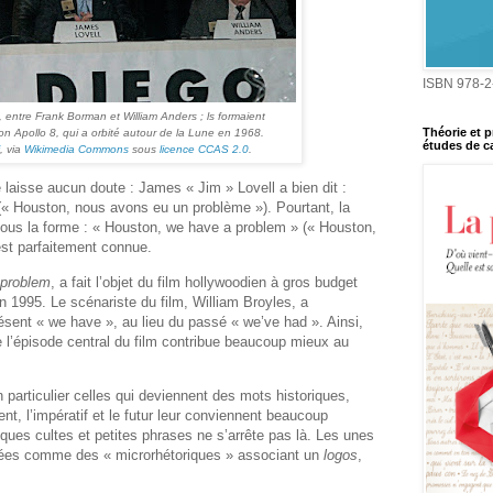
ISBN 978-2
 entre Frank Borman et William Anders ; ls formaient
Théorie et p
on Apollo 8, qui a orbité autour de la Lune en 1968.
études de ca
, via
Wikimedia Commons
sous
licence CCAS 2.0
.
 laisse aucun doute : James « Jim » Lovell a bien dit :
« Houston, nous avons eu un problème »). Pourtant, la
sous la forme : « Houston, we have a problem » (« Houston,
est parfaitement connue.
problem
, a fait l’objet du film hollywoodien à gros budget
 1995. Le scénariste du film, William Broyles, a
ésent « we have », au lieu du passé « we’ve had ». Ainsi,
e l’épisode central du film contribue beaucoup mieux au
 particulier celles qui deviennent des mots historiques,
sent, l’impératif et le futur leur conviennent beaucoup
liques cultes et petites phrases ne s’arrête pas là. Les unes
érées comme des « microrhétoriques » associant un
logos
,