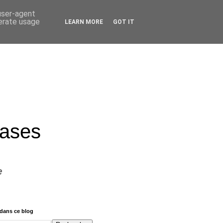
 user-agent
nerate usage
LEARN MORE
GOT IT
rases
e
dans ce blog