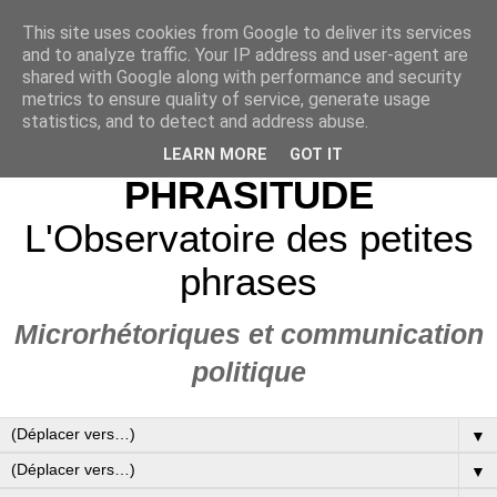
This site uses cookies from Google to deliver its services
and to analyze traffic. Your IP address and user-agent are
shared with Google along with performance and security
metrics to ensure quality of service, generate usage
statistics, and to detect and address abuse.
LEARN MORE
GOT IT
PHRASITUDE
L'Observatoire des petites
phrases
Microrhétoriques et communication
politique
▼
▼